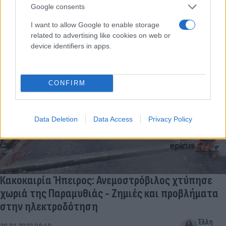
ΗΠΑ: Τρεις νεκροί και δεκάδες τραυματίες από
Google consents
ανεμοστρόβιλο στο Άρκανσο
I want to allow Google to enable storage
Μαρία
related to advertising like cookies on web or
01.04.2023 09:01
Ευσταθίου
device identifiers in apps.
CONFIRM
Data Deletion
Data Access
Privacy Policy
Κακοκαιρία Ήπειρος: Ανεμοστρόβιλος χτύπησε
χωριά της Παραμυθιάς - Ζημιές και προβλήματα
στην ηλεκτροδότηση
Έλλη