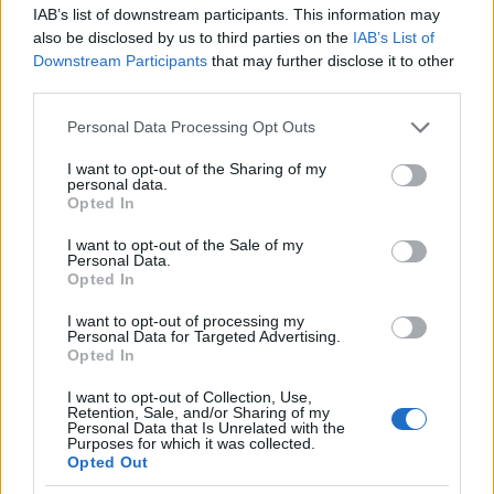
IAB’s list of downstream participants. This information may
also be disclosed by us to third parties on the
IAB’s List of
Downstream Participants
that may further disclose it to other
third parties.
ΗΠΑ: Στους 18 οι νεκροί από ανεμοστρόβιλους σε
Please note that this website/app uses one or more Google
Personal Data Processing Opt Outs
Άρκανσο και Ιλινόις [vids]
services and may gather and store information including but
not limited to your visit or usage behaviour. You may click to
I want to opt-out of the Sharing of my
Εύη
personal data.
01.04.2023 21:56
grant or deny consent to Google and its third-party tags to
Κούρτη
Opted In
use your data for below specified purposes in below Google
consent section.
I want to opt-out of the Sale of my
Personal Data.
Opted In
I want to opt-out of processing my
Personal Data for Targeted Advertising.
Opted In
I want to opt-out of Collection, Use,
Retention, Sale, and/or Sharing of my
Personal Data that Is Unrelated with the
Purposes for which it was collected.
Opted Out