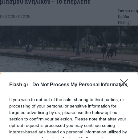
βιασμού ανηλίκου - Το επέβλεπε
Συντακτική
05.12.2023 12:26
Ομάδα
Flash.gr
Flash.gr -
Do Not Process My Personal Information
If you wish to opt-out of the sale, sharing to third parties, or
Αδέσποτα σκυλιά επιτέθηκαν και τραυμάτισαν
processing of your personal or sensitive information for
targeted advertising by us, please use the below opt-out
12χρονο στον Βόλο
section to confirm your selection. Please note that after your
Συντακτική
opt-out request is processed you may continue seeing
05.12.2023 12:20
Ομάδα
interest-based ads based on personal information utilized by
Flash.gr