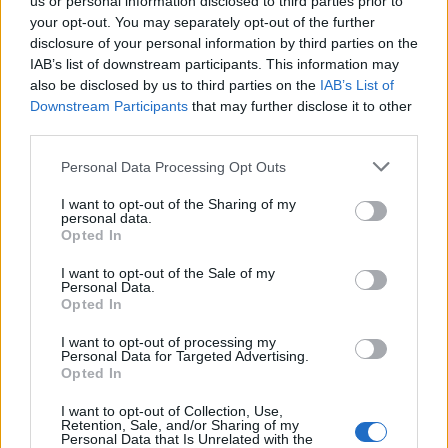
us or personal information disclosed to third parties prior to
your opt-out. You may separately opt-out of the further
disclosure of your personal information by third parties on the
IAB’s list of downstream participants. This information may
also be disclosed by us to third parties on the
IAB’s List of
Downstream Participants
that may further disclose it to other
third parties.
Please note that this website/app uses one or more Google
Personal Data Processing Opt Outs
services and may gather and store information including but
not limited to your visit or usage behaviour. You may click to
I want to opt-out of the Sharing of my
personal data.
grant or deny consent to Google and its third-party tags to
Opted In
use your data for below specified purposes in below Google
«Έσπασε» στο ξύλο τον 6χρονο γιο της... επειδή
consent section.
I want to opt-out of the Sale of my
Personal Data.
έβγαλε τη ζώνη του!
Opted In
Συντακτική
I want to opt-out of processing my
04.12.2023 22:36
Ομάδα
Personal Data for Targeted Advertising.
Flash.gr
Opted In
I want to opt-out of Collection, Use,
Retention, Sale, and/or Sharing of my
Personal Data that Is Unrelated with the