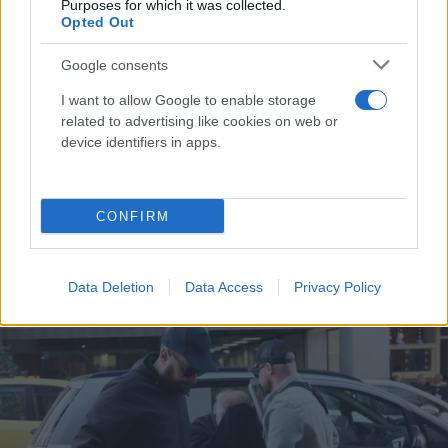
Purposes for which it was collected.
Opted Out
Google consents
I want to allow Google to enable storage
related to advertising like cookies on web or
device identifiers in apps.
Χειροπέδες σε ανήλικο και τη μητέρα του για
εκβιασμό συνομήλικου του
CONFIRM
Συντακτική
04.12.2023 07:54
Ομάδα
Flash.gr
Data Deletion
Data Access
Privacy Policy