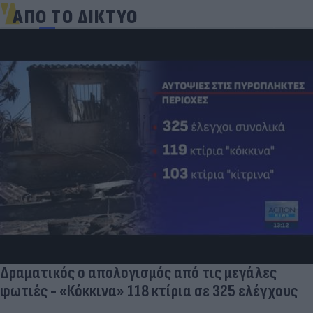
ΑΠΟ ΤΟ ΔΙΚΤΥΟ
Δραματικός ο απολογισμός από τις μεγάλες
φωτιές - «Κόκκινα» 118 κτίρια σε 325 ελέγχους