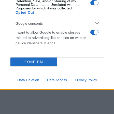
Retention, Sale, and/or Sharing of my
Personal Data that Is Unrelated with the
Purposes for which it was collected.
Opted Out
Google consents
I want to allow Google to enable storage
related to advertising like cookies on web or
device identifiers in apps.
Μάλιστα, ο Ιταλός ρέφερι φρόντισε να ζητήσει
συγγνώμη στη συνέχεια από τους παίκτες των
Κρητικών για το λανθασμένα ακυρωθέν γκολ. Τρία
CONFIRM
χρόνια αργότερα, εκείνος επιστρέφει στην Ελλάδα
– χωρίς τον βοηθό του από εκείνο το ματς – για να
Data Deletion
Data Access
Privacy Policy
διαιτητεύσει ένα «ντέρμπι αιωνίων».