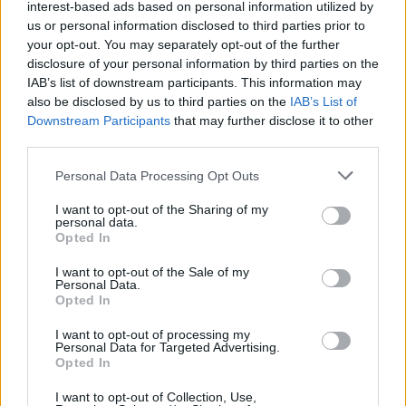
interest-based ads based on personal information utilized by
πίσω είχε προέλθει από παίκτη των
us or personal information disclosed to third parties prior to
φιλοξενούμενων. Ο Μαρέσκα δεν πήρε την φάση
your opt-out. You may separately opt-out of the further
disclosure of your personal information by third parties on the
πάνω του και στέρησε την ευκαιρία στον ΟΦΗ να
IAB’s list of downstream participants. This information may
σκοράρει ένα «καθαρό» γκολ.
also be disclosed by us to third parties on the
IAB’s List of
Downstream Participants
that may further disclose it to other
third parties.
Αυτό εν τέλει «κόστισε» στο σύνολο του Γιώργου
Σίμου, το οποίο έχασε με 1-0 στην έδρα του και
Please note that this website/app uses one or more Google
Personal Data Processing Opt Outs
services and may gather and store information including but
έμεινε εκτός συνέχειας.
not limited to your visit or usage behaviour. You may click to
I want to opt-out of the Sharing of my
personal data.
grant or deny consent to Google and its third-party tags to
Opted In
use your data for below specified purposes in below Google
consent section.
I want to opt-out of the Sale of my
Personal Data.
Opted In
I want to opt-out of processing my
Personal Data for Targeted Advertising.
Opted In
I want to opt-out of Collection, Use,