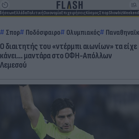
ιδήσεων
Ελλάδα
Πολιτική
Οικονομία
Επιχειρήσεις
Κόσμος
Σπορ
Showbiz
Weekend
Σπορ
Ποδόσφαιρο
Ολυμπιακός
Παναθηναϊ
Ο διαιτητής του «ντέρμπι αιωνίων» τα είχε
κάνει… μαντάρα στο ΟΦΗ-Απόλλων
Λεμεσού