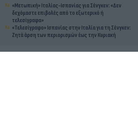
«Μετωπική» Ιταλίας-Ισπανίας για Σένγκεν: «Δεν
δεχόμαστε επιβολές από το εξωτερικό ή
τελεσίγραφα»
«Τελεσίγραφο» Ισπανίας στην Ιταλία για τη Σένγκεν:
Ζητά άρση των περιορισμών έως την Κυριακή