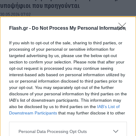
υποψήφιοι που προηγούνται
30.05.2024 07:02
Flash.gr -
Do Not Process My Personal Information
If you wish to opt-out of the sale, sharing to third parties, or
processing of your personal or sensitive information for
targeted advertising by us, please use the below opt-out
section to confirm your selection. Please note that after your
opt-out request is processed you may continue seeing
interest-based ads based on personal information utilized by
us or personal information disclosed to third parties prior to
your opt-out. You may separately opt-out of the further
disclosure of your personal information by third parties on the
Μεγαλύτερη ένταση παντού, ψάχνουν
IAB’s list of downstream participants. This information may
καταθέσεις με μηδενικό επιτόκιο
also be disclosed by us to third parties on the
IAB’s List of
Downstream Participants
that may further disclose it to other
29.05.2024 07:02
third parties.
Please note that this website/app uses one or more Google
Personal Data Processing Opt Outs