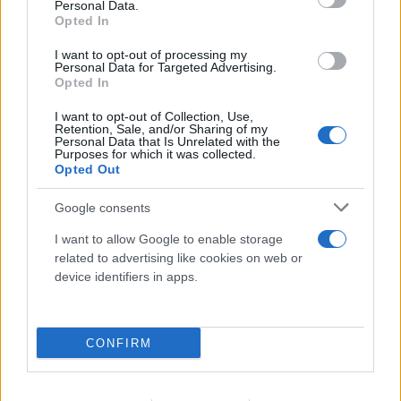
Personal Data.
Opted In
I want to opt-out of processing my
Personal Data for Targeted Advertising.
Opted In
I want to opt-out of Collection, Use,
Retention, Sale, and/or Sharing of my
Personal Data that Is Unrelated with the
Purposes for which it was collected.
Opted Out
Μήλος: «Πάρκαρε» ελικόπτερο στο
Σαρακήνικο και πήγε για μπάνιο με την
Google consents
παρέα του
I want to allow Google to enable storage
09.08.2026
related to advertising like cookies on web or
device identifiers in apps.
CONFIRM