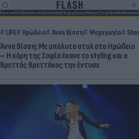
ιδήσεων
Ελλάδα
Πολιτική
Οικονομία
Επιχειρήσεις
Κόσμος
Σπορ
Showbiz
Weekend
LIFE
Ηρώδειο
Άννα Βίσση
Ψυχαγωγία
Sho
Άννα Βίσση: Με απόλυτο στυλ στο Ηρώδειο
– Η κόρη της Σοφία έκανε το styling και ο
Βρεττός Βρεττάκος την έντυσε