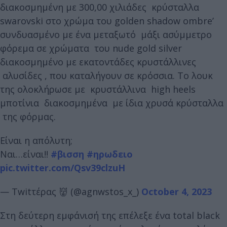
διακοσμημένη με 300,00 χιλιάδες κρύσταλλα
swarovski στο χρώμα του golden shadow ombre’
συνδυασμένο με ένα μεταξωτό μάξι ασύμμετρο
φόρεμα σε χρώματα του nude gold silver
διακοσμημένο με εκατοντάδες κρυστάλλινες
αλυσίδες , που καταλήγουν σε κρόσσια. Το λουκ
της ολοκλήρωσε με κρυστάλλινα high heels
μποτίνια διακοσμημένα με ίδια χρυσά κρύσταλλα
της φόρμας.
Είναι η απόλυτη;
Ναι…είναι!!
#βισση
#ηρωδειο
pic.twitter.com/Qsv39clzuH
— Twitτέρας 👹 (@agnwstos_x_)
October 4, 2023
Στη δεύτερη εμφάνισή της επέλεξε ένα total black