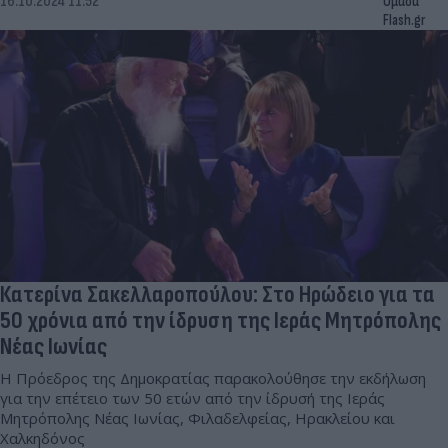
16.10.2024 11:52
Ομάδα
Flash.gr
Κατερίνα Σακελλαροπούλου: Στο Ηρώδειο για τα
50 χρόνια από την ίδρυση της Ιεράς Μητρόπολης
Νέας Ιωνίας
Η Πρόεδρος της Δημοκρατίας παρακολούθησε την εκδήλωση
για την επέτειο των 50 ετών από την ίδρυσή της Ιεράς
Μητρόπολης Νέας Ιωνίας, Φιλαδελφείας, Ηρακλείου και
Χαλκηδόνος