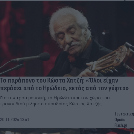
Το παράπονο του Κώστα Χατζή: «Όλοι είχαν
περάσει από το Ηρώδειο, εκτός από τον γύφτο»
Για την τραπ μουσική, το Ηρώδειο και τον χώρο του
τραγουδιού μίλησε ο σπουδαίος Κώστας Χατζής.
Συντακτική
20.11.2024 13:41
Ομάδα
Flash.gr