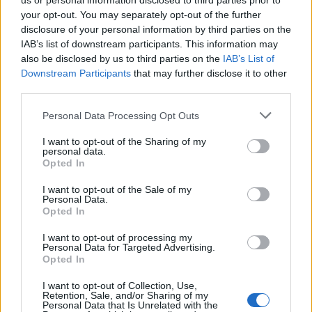
us or personal information disclosed to third parties prior to
your opt-out. You may separately opt-out of the further
disclosure of your personal information by third parties on the
IAB’s list of downstream participants. This information may
also be disclosed by us to third parties on the
IAB’s List of
Downstream Participants
that may further disclose it to other
third parties.
Please note that this website/app uses one or more Google
Personal Data Processing Opt Outs
services and may gather and store information including but
not limited to your visit or usage behaviour. You may click to
I want to opt-out of the Sharing of my
personal data.
grant or deny consent to Google and its third-party tags to
Opted In
Εργατικό ατύχημα στο Ηρώδειο: Εργαζόμενος
use your data for below specified purposes in below Google
consent section.
έπεσε από ύψος - «Από τύχη έχουμε αποφύγει τα
I want to opt-out of the Sale of my
Personal Data.
χειρότερα»
Opted In
«Οι κανόνες ασφαλείας στο θέαμα και ακρόαμα έχουν
I want to opt-out of processing my
”ξεχειλώσει” και το βλέπουμε παντού» αναφέρει μεταξύ άλλων
Personal Data for Targeted Advertising.
σε επιστολή του ο Κώστας Κεχαγιόγλου
Opted In
Συντακτική
I want to opt-out of Collection, Use,
Retention, Sale, and/or Sharing of my
09.05.2025 19:26
Ομάδα
Personal Data that Is Unrelated with the
Flash.gr