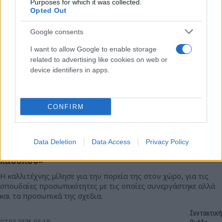
Purposes for which it was collected.
Opted Out
Google consents
I want to allow Google to enable storage
related to advertising like cookies on web or
device identifiers in apps.
CONFIRM
Σοφία Μανουσάκη: «Δεν υπάρχει καθόλου χρόνος
Data Deletion
Data Access
Privacy Policy
για προσωπική ζωή, αλλά δεν με ενοχλεί
καθόλου»
Η καλλιτέχνης μίλησε για την πορεία της στον χώρο, για τις
σπουδαίες προσωπικότητες με τις οποίες συνεργάστηκε αλλά
και τα προσωπικά της σχεδια.
Συντακτική