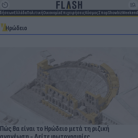
ιδήσεων
Ελλάδα
Πολιτική
Οικονομία
Επιχειρήσεις
Κόσμος
Σπορ
Showbiz
Weekend
Ηρώδειο
Πώς θα είναι το Ηρώδειο μετά τη ριζική
ανανέωση - Δείτε φωτογραφίες