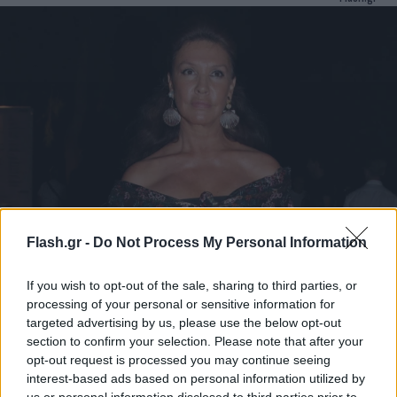
Βάνα Μπάρμπα: Πρώτη δημόσια εμφάνιση στο
Flash.gr -
Do Not Process My Personal Information
Ηρώδειο μετά το ελαφρύ εγκεφαλικό που υπέστη
If you wish to opt-out of the sale, sharing to third parties, or
Η γνωστή ηθοποιός αναρρώνει, μετά την πρόσφατη περιπέτεια
processing of your personal or sensitive information for
με την υγεία της.
targeted advertising by us, please use the below opt-out
Συντακτική
section to confirm your selection. Please note that after your
06.06.2025 14:51
Ομάδα
opt-out request is processed you may continue seeing
Flash.gr
interest-based ads based on personal information utilized by