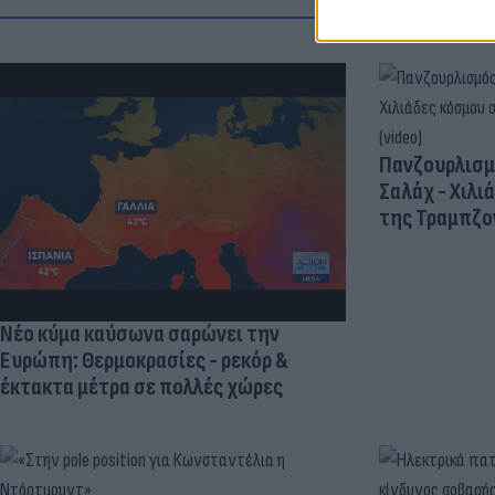
Πανζουρλισμ
Σαλάχ - Χιλι
της Τραμπζον
Νέο κύμα καύσωνα σαρώνει την
Ευρώπη: Θερμοκρασίες - ρεκόρ &
έκτακτα μέτρα σε πολλές χώρες