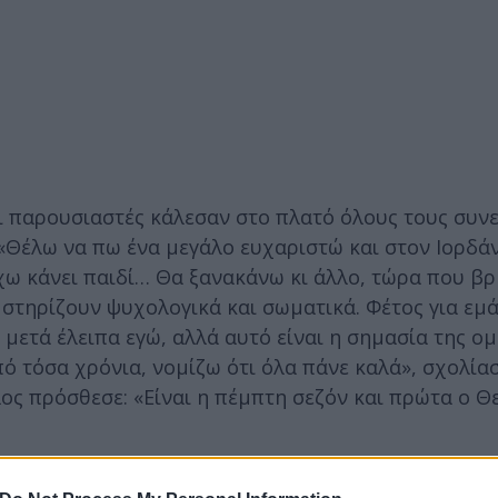
οι παρουσιαστές κάλεσαν στο πλατό όλους τους συν
«Θέλω να πω ένα μεγάλο ευχαριστώ και στον Ιορδάν
έχω κάνει παιδί… Θα ξανακάνω κι άλλο, τώρα που β
 στηρίζουν ψυχολογικά και σωματικά. Φέτος για εμά
 μετά έλειπα εγώ, αλλά αυτό είναι η σημασία της ομ
ό τόσα χρόνια, νομίζω ότι όλα πάνε καλά», σχολία
ος πρόσθεσε: «Είναι η πέμπτη σεζόν και πρώτα ο Θ