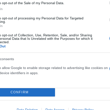
o opt-out of the Sale of my Personal Data.
In
to opt-out of processing my Personal Data for Targeted
ν πρεμιέρα, πήρε τα παπούτσια στο χέρι
ing.
ρωτευμένη στη Νάξο - Σχεδιάζει τον γάμο της
In
ιάγκα πριν από το «καλημέρα»
o opt-out of Collection, Use, Retention, Sale, and/or Sharing
ersonal Data that Is Unrelated with the Purposes for which it
αι να απολογούμαστε για το πώς έχουμε γεννήσει
lected.
Out
consents
o allow Google to enable storage related to advertising like cookies on
wbiz
evice identifiers in apps.
CONFIRM
Data Deletion
Data Access
Privacy Policy