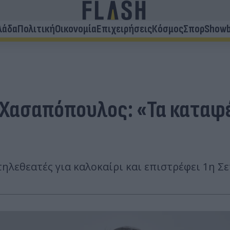
λάδα
Πολιτική
Οικονομία
Επιχειρήσεις
Κόσμος
Σπορ
Showb
 Χασαπόπουλος: «Τα καταφέ
λεθεατές για καλοκαίρι και επιστρέφει 1η Σε