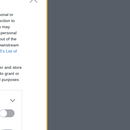
sonal or
ection to
ou may
 personal
out of the
 downstream
B’s List of
er and store
to grant or
ed purposes