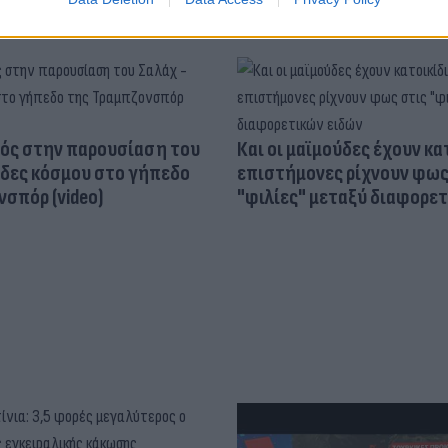
ός στην παρουσίαση του
Και οι μαϊμούδες έχουν κατ
άδες κόσμου στο γήπεδο
επιστήμονες ρίχνουν φως
σπόρ (video)
"φιλίες" μεταξύ διαφορε