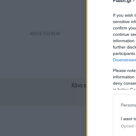
Flash.gr -
If you wish 
sensitive in
confirm you
continue se
information 
further disc
participants
Downstream 
Please note
information 
deny consent
Κάνε κλικ και δες περισσότ
in below Go
Persona
I want t
Opted 