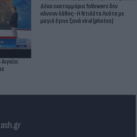
Δέκα εκατομμύρια followers δεν
κάνουν λάθος- Η Ντιλέτα Λεότα με
μαγιό έγινε ξανά viral (photos)
 Αιγαίο:
με
lash.gr