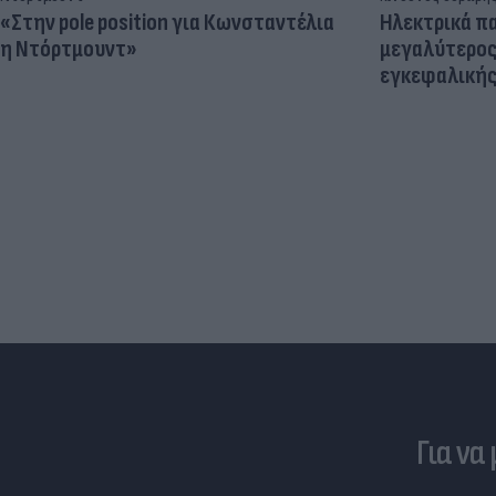
«Στην pole position για Κωνσταντέλια
Ηλεκτρικά πα
η Ντόρτμουντ»
μεγαλύτερος
εγκεφαλική
Για να