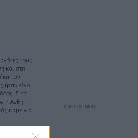
εργάτες τους
η και στη
ρήκα τον
ς ήταν λίγο
άδας. Γιατί
σε η Ανθή
εός πάμε για