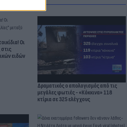
οικίδια! Οι
 στις
τικών ειδών
Δραματικός ο απολογισμός από τις
μεγάλες φωτιές - «Κόκκινα» 118
κτίρια σε 325 ελέγχους