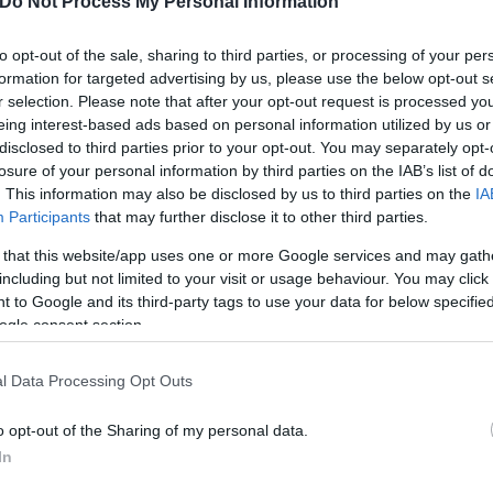
Do Not Process My Personal Information
to opt-out of the sale, sharing to third parties, or processing of your per
formation for targeted advertising by us, please use the below opt-out s
r selection. Please note that after your opt-out request is processed y
eing interest-based ads based on personal information utilized by us or
disclosed to third parties prior to your opt-out. You may separately opt-
losure of your personal information by third parties on the IAB’s list of
. This information may also be disclosed by us to third parties on the
IA
Participants
that may further disclose it to other third parties.
 that this website/app uses one or more Google services and may gath
including but not limited to your visit or usage behaviour. You may click 
 to Google and its third-party tags to use your data for below specifi
ερο
Flash.gr
στην αναζήτηση της
Google
ogle consent section.
l Data Processing Opt Outs
o opt-out of the Sharing of my personal data.
In