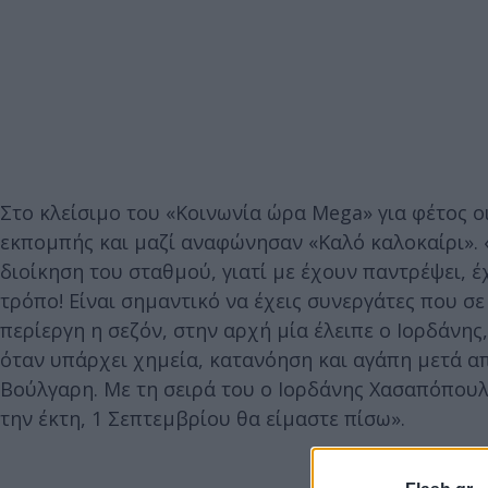
Στο κλείσιμο του «Κοινωνία ώρα Mega» για φέτος 
εκπομπής και μαζί αναφώνησαν «Καλό καλοκαίρι». 
διοίκηση του σταθμού, γιατί με έχουν παντρέψει, 
τρόπο! Είναι σημαντικό να έχεις συνεργάτες που σε
περίεργη η σεζόν, στην αρχή μία έλειπε ο Ιορδάνης,
όταν υπάρχει χημεία, κατανόηση και αγάπη μετά απ
Βούλγαρη. Με τη σειρά του ο Ιορδάνης Χασαπόπουλ
την έκτη, 1 Σεπτεμβρίου θα είμαστε πίσω».