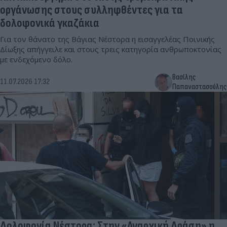
οργάνωσης στους συλληφθέντες για τα
δολοφονικά γκαζάκια
Για τον θάνατο της Βάγιας Νέστορα η εισαγγελέας Ποινικής
Δίωξης απήγγειλε και στους τρεις κατηγορία ανθρωποκτονίας
με ενδεχόμενο δόλο.
Βασίλης
11.07.2026 17:32
Παπαναστασούλης
Δολοφονία Νέστορα: Στην «Αναρχική Δράση» η