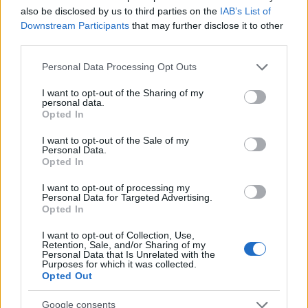
also be disclosed by us to third parties on the
IAB’s List of
Downstream Participants
that may further disclose it to other
third parties.
Please note that this website/app uses one or more Google
Personal Data Processing Opt Outs
services and may gather and store information including but
not limited to your visit or usage behaviour. You may click to
I want to opt-out of the Sharing of my
personal data.
grant or deny consent to Google and its third-party tags to
Opted In
use your data for below specified purposes in below Google
consent section.
I want to opt-out of the Sale of my
Personal Data.
Opted In
Τριπλό εμπρηστικό «χτύπημα» τα ξημερώματα
της Δευτέρας στην Αθήνα - «Πονοκέφαλος» στην
I want to opt-out of processing my
Personal Data for Targeted Advertising.
ΕΛΑΣ
Opted In
Για πολλούς μήνες δεν είχαν παρατηρηθεί συντονισμένες
I want to opt-out of Collection, Use,
ενέργειες εμπρησμού από άτομα που φέρονται να κινούνται
Retention, Sale, and/or Sharing of my
στις παρυφές του αντιεξουσιαστικού χώρου.
Personal Data that Is Unrelated with the
Purposes for which it was collected.
Opted Out
Κώστας
30.03.2026 08:55
Παπαδόπουλος
Google consents