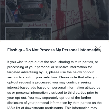
Flash.gr -
Do Not Process My Personal Information
Επίθεση κουκουλοφόρων στο σπίτι Ντογιάκου:
If you wish to opt-out of the sale, sharing to third parties, or
Ζημιές σε IX και μπογιές στους τοίχους - Δύο
processing of your personal or sensitive information for
προσαγωγές
targeted advertising by us, please use the below opt-out
section to confirm your selection. Please note that after your
Ομάδα ατόμων του αντιεξουσιαστικού χώρου πραγματοποίησε
opt-out request is processed you may continue seeing
επίθεση στο σπίτι του πρώην προέδρου του Αρείου Πάγου,
interest-based ads based on personal information utilized by
Ισίδωρου Ντογιάκου.
us or personal information disclosed to third parties prior to
Κώστας
your opt-out. You may separately opt-out of the further
03.04.2026 22:20
Παπαδόπουλος
disclosure of your personal information by third parties on the
IAB’s list of downstream participants. This information may