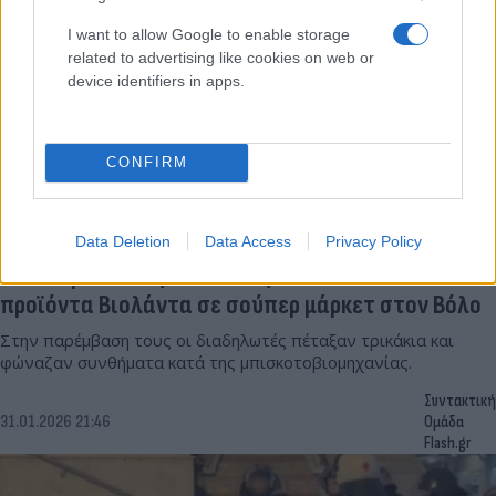
I want to allow Google to enable storage
related to advertising like cookies on web or
device identifiers in apps.
CONFIRM
Data Deletion
Data Access
Privacy Policy
Βίντεο με αντιεξουσιαστές να ποδοπατούν
προϊόντα Βιολάντα σε σούπερ μάρκετ στον Βόλο
Στην παρέμβαση τους οι διαδηλωτές πέταξαν τρικάκια και
φώναζαν συνθήματα κατά της μπισκοτοβιομηχανίας.
Συντακτική
31.01.2026 21:46
Ομάδα
Flash.gr