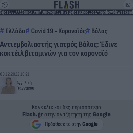
ιδήσεων
Ελλάδα
Πολιτική
Οικονομία
Επιχειρήσεις
Κόσμος
Σπορ
Showbiz
Weekend
Ελλάδα
Covid 19 - Κορονοϊός
Βόλος
Αντιεμβολιαστής γιατρός Βόλος: Έδινε
κοκτέιλ βιταμινών για τον κορονοϊό
08.12.2022 10:21
Αγγελική
Γιαννακού
Κάνε κλικ και δες περισσότερο
Flash.gr
στην αναζήτηση της
Google