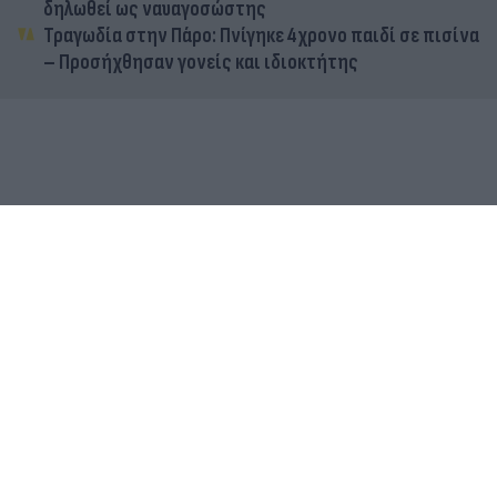
δηλωθεί ως ναυαγοσώστης
Τραγωδία στην Πάρο: Πνίγηκε 4χρονο παιδί σε πισίνα
– Προσήχθησαν γονείς και ιδιοκτήτης