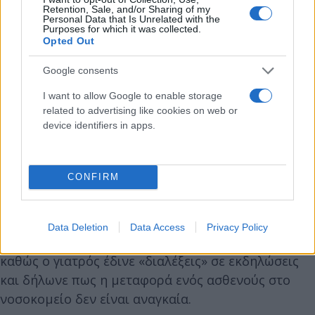
Retention, Sale, and/or Sharing of my
Personal Data that Is Unrelated with the
Purposes for which it was collected.
Opted Out
Google consents
Είχε αποποιηθεί κάθε ευθύνη
I want to allow Google to enable storage
related to advertising like cookies on web or
Ο 73χρονος είπε πει στην κατάθεσή του ότι οι
device identifiers in apps.
ασθενείς του «με δική τους απόφαση δεν πήγαιναν
στο νοσοκομείο, εγώ τους έδινα φάρμακα».
CONFIRM
Οι στενοί συγγενείς κατέθεσαν πως ο γιατρός τους
συμβούλευε να μην μεταφερθούν στο νοσοκομείο
Data Deletion
Data Access
Privacy Policy
και αυτό είναι κάτι που δεν μπορεί να διαψευστεί
καθώς ο γιατρός έδινε «διαλέξεις» σε εκδηλώσεις
και δήλωνε πως η μεταφορά ενός ασθενούς στο
νοσοκομείο δεν είναι αναγκαία.