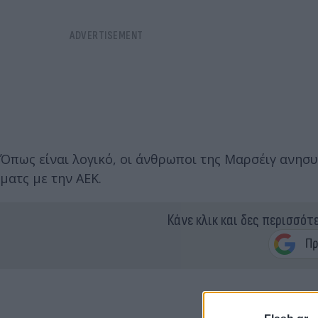
Όπως είναι λογικό, οι άνθρωποι της Μαρσέιγ ανησυχ
ματς με την ΑΕΚ.
Κάνε κλικ και δες περισσότ