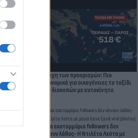
μμονή με το
 πρόβλημα
Η μάχη των προορισμών: Πιο
οικονομικά για οικογένειες το ταξίδι
των διακοπών με αυτοκίνητο
Δέκα εκατομμύρια followers δεν
κάνουν λάθος- Η Ντιλέτα Λεότα με