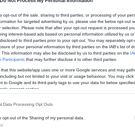
Do Not Process My Personal Information
to opt-out of the sale, sharing to third parties, or processing of your per
formation for targeted advertising by us, please use the below opt-out s
r selection. Please note that after your opt-out request is processed y
 «Μην πάτε στο γήπεδο του Αστέρα χωρίς εισιτήρι
eing interest-based ads based on personal information utilized by us or
disclosed to third parties prior to your opt-out. You may separately opt-
losure of your personal information by third parties on the IAB’s list of
. This information may also be disclosed by us to third parties on the
IA
Participants
that may further disclose it to other third parties.
 that this website/app uses one or more Google services and may gath
αιρο
including but not limited to your visit or usage behaviour. You may click 
 to Google and its third-party tags to use your data for below specifi
ogle consent section.
l Data Processing Opt Outs
o opt-out of the Sharing of my personal data.
In