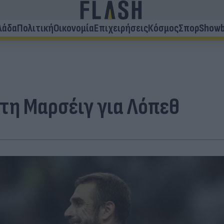
λάδα
Πολιτική
Οικονομία
Επιχειρήσεις
Κόσμος
Σπορ
Showb
στη Μαρσέιγ για Λόπεθ