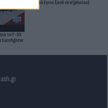
μαγιό έγινε ξανά viral (photos)
για τα F-35
 Eurofighter
lash.gr