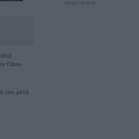
σαλοί
τον Πάου
ό του μετά