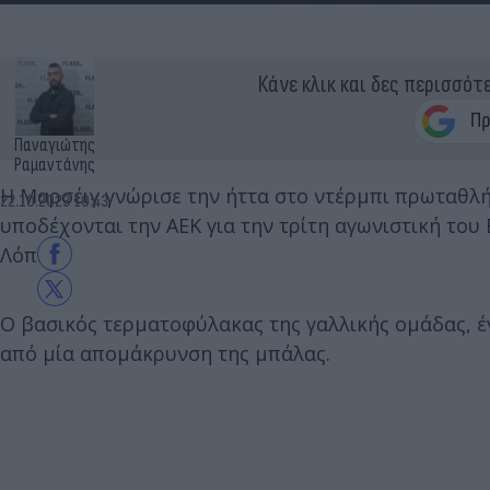
Κάνε κλικ και δες περισσότ
Παναγιώτης
Ραμαντάνης
Η Μαρσέιγ γνώρισε την ήττα στο ντέρμπι πρωταθλήμ
22.10.2023 10:43
υποδέχονται την ΑΕΚ για την τρίτη αγωνιστική το
Λόπεθ.
Ο βασικός τερματοφύλακας της γαλλικής ομάδας, έγ
από μία απομάκρυνση της μπάλας.