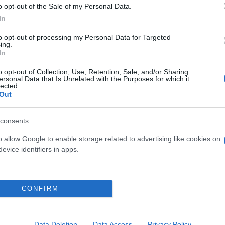
o opt-out of the Sale of my Personal Data.
In
Skin dysmorphia: Όταν η ε
to opt-out of processing my Personal Data for Targeted
«τέλειο» δέρμα αποτελεί
ός στην παρουσίαση του
ing.
In
ψυχικής υγείας
άδες κόσμου στο γήπεδο
σπόρ (video)
o opt-out of Collection, Use, Retention, Sale, and/or Sharing
ersonal Data that Is Unrelated with the Purposes for which it
lected.
Out
consents
o allow Google to enable storage related to advertising like cookies on
evice identifiers in apps.
CONFIRM
ίρνουμε το χαμένο βάρος;
βιολογικού
Data Deletion
Data Access
Privacy Policy