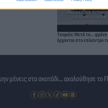
σμού μας
Τουρκία: Μετά το... φρένο 
έρχονται στο επίκεντρο τα
 μην μένεις στο σκοτάδι... ακολούθησε το F