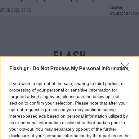
Γιώργος
25.08.2021 17:26
Δημητρόπουλος
Flash.gr -
Do Not Process My Personal Information
If you wish to opt-out of the sale, sharing to third parties, or
processing of your personal or sensitive information for
targeted advertising by us, please use the below opt-out
Πόσο διαρκούν τα αντισώματα των εμβολίων για
section to confirm your selection. Please note that after your
τον κορονοϊό
opt-out request is processed you may continue seeing
interest-based ads based on personal information utilized by
Γιώργος
03.08.2021 23:19
us or personal information disclosed to third parties prior to
Δημητρόπουλος
your opt-out. You may separately opt-out of the further
disclosure of your personal information by third parties on the