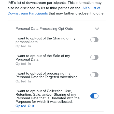
IAB’s list of downstream participants. This information may
also be disclosed by us to third parties on the
IAB’s List of
Downstream Participants
that may further disclose it to other
third parties.
Please note that this website/app uses one or more Google
Personal Data Processing Opt Outs
services and may gather and store information including but
not limited to your visit or usage behaviour. You may click to
I want to opt-out of the Sharing of my
personal data.
grant or deny consent to Google and its third-party tags to
Opted In
use your data for below specified purposes in below Google
consent section.
I want to opt-out of the Sale of my
Εμβολιασμοί - κορονοϊός: Τα εμβόλια μπλοκάρουν
Personal Data.
και τη δημιουργία νέων μεταλλάξεων
Opted In
Έλλη
I want to opt-out of processing my
08.07.2021 08:28
Κομνηνού
Personal Data for Targeted Advertising.
Opted In
I want to opt-out of Collection, Use,
Retention, Sale, and/or Sharing of my
Personal Data that Is Unrelated with the
Purposes for which it was collected.
Opted Out