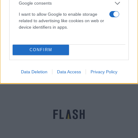
Google consents
I want to allow Google to enable storage
related to advertising like cookies on web or
device identifiers in apps.
Johnson&Johnson: Το μονοδοσικό εμβόλιο είναι
αποτελεσματικό και κατά της παραλλαγής
CONFIRM
Δέλτα
Έλλη
02.07.2021 08:53
Κομνηνού
Data Deletion
Data Access
Privacy Policy