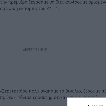
την πρεμιέρα ξεχάσαμε να διευκρινίσουμε ορισμέν
σατιρική εκπομπή του ΑΝΤ1.
«Ξέρετε πόσο πολύ αγαπάμε το Βινύλιο, ξέρουμε π
πρώτα», τόνισε χαρακτηριστικά ο παρουσιαστής.