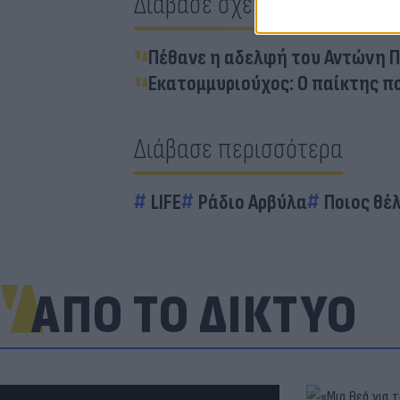
Διάβασε σχετικά
Πέθανε η αδελφή του Αντώνη Π
Εκατομμυριούχος: Ο παίκτης π
Διάβασε περισσότερα
LIFE
Ράδιο Αρβύλα
Ποιος θέλ
ΑΠΟ ΤΟ ΔΙΚΤΥΟ