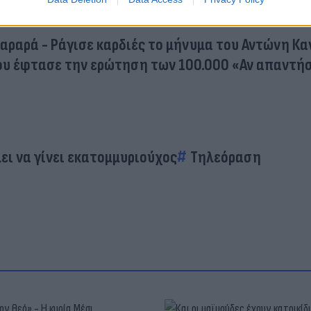
αραρά - Ράγισε καρδιές το μήνυμα του Αντώνη Κ
ου έφτασε την ερώτηση των 100.000 «Αν απαντήσε
ει να γίνει εκατομμυριούχος
Τηλεόραση