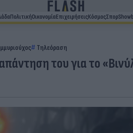
λάδα
Πολιτική
Οικονομία
Επιχειρήσεις
Κόσμος
Σπορ
Showb
τομμυριούχος
Τηλεόραση
απάντηση του για το «Βινύλ