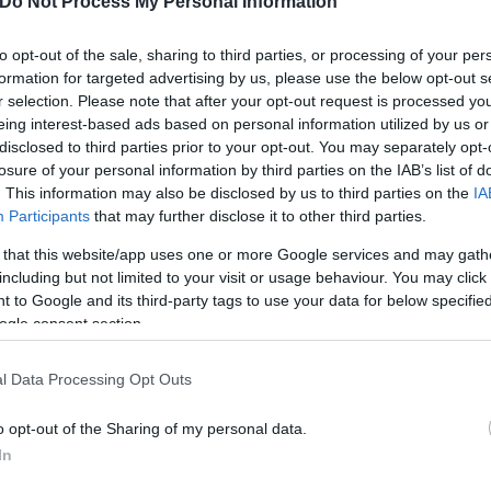
Do Not Process My Personal Information
 τα Χριστούγεννα να μην το βγάλουμε στον αέρα κα
ει αλλάξει πολλά πρόσωπα μέχρι στιγμής. Στην αρχή 
to opt-out of the sale, sharing to third parties, or processing of your per
formation for targeted advertising by us, please use the below opt-out s
α unplugged της μουσικής, μετά πήγαμε σε εκείνα 
r selection. Please note that after your opt-out request is processed y
ερε στη συνέχεια ο Αντώνης Κανάκης.
eing interest-based ads based on personal information utilized by us or
disclosed to third parties prior to your opt-out. You may separately opt-
losure of your personal information by third parties on the IAB’s list of
. This information may also be disclosed by us to third parties on the
IA
Participants
that may further disclose it to other third parties.
 that this website/app uses one or more Google services and may gath
including but not limited to your visit or usage behaviour. You may click 
 to Google and its third-party tags to use your data for below specifi
ogle consent section.
l Data Processing Opt Outs
o opt-out of the Sharing of my personal data.
In