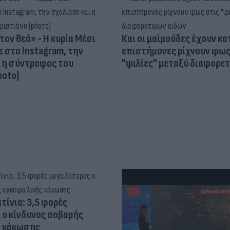
τον θεό» - Η κυρία Μέσι
Και οι μαϊμούδες έχουν κατ
 στο Instagram, την
επιστήμονες ρίχνουν φως
ι η σύντροφος του
"φιλίες" μεταξύ διαφορε
hoto)
τίνια: 3,5 φορές
 ο κίνδυνος σοβαρής
ς κάκωσης