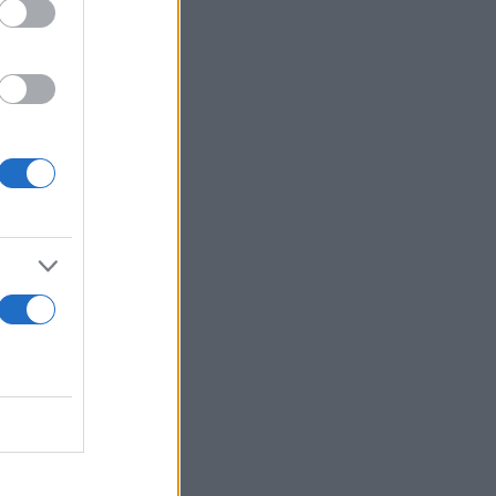
ς τη
μέχρι τα
όμενο στάδιο
τομμυριούχος,
Κανάκης μέσα