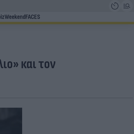
iz
Weekend
FACES
ιο» και τον