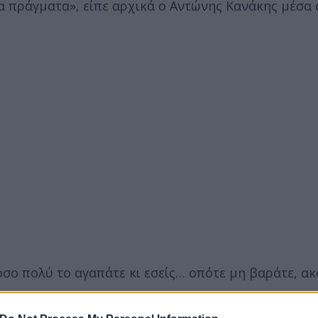
α πράγματα», είπε αρχικά ο Αντώνης Κανάκης μέσα 
όσο πολύ το αγαπάτε κι εσείς… οπότε μη βαράτε, α