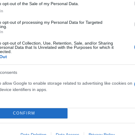
ατα έχει ολοκληρωθεί και δεν έχουμε στα χέρια μα
o opt-out of the Sale of my Personal Data.
ε να μην βγάλουμε το Βινύλιο φέτος, τουλάχιστον 
In
ε το Βινύλιο στο επόμενο στάδιο. Ποιο είναι το επ
to opt-out of processing my Personal Data for Targeted
ing.
In
o opt-out of Collection, Use, Retention, Sale, and/or Sharing
ίζω θα είναι το παιχνίδι Ποιος Θέλει Να Γίνει Εκα
ersonal Data that Is Unrelated with the Purposes for which it
lected.
ιο στον αέρα», κατέληξε στο μήνυμά του ο Αντώνης 
Out
consents
ερο
Flash.gr
στην αναζήτηση της
Google
o allow Google to enable storage related to advertising like cookies on
evice identifiers in apps.
CONFIRM
Data Deletion
Data Access
Privacy Policy