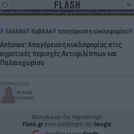
ιδήσεων
Ελλάδα
Πολιτική
Οικονομία
Επιχειρήσεις
Κόσμος
Σπορ
Showbiz
Weekend
Ελλάδα
Καβάλα
απαγόρευση κυκλοφορίας
Antonov: Απαγόρευση κυκλοφορίας στις
αγροτικές περιοχές Αντιφιλίππων και
Παλαιοχωρίου
17.07.2022 11:52
Αγγελική
Γιαννακού
Κάνε κλικ και δες περισσότερο
Flash.gr
στην αναζήτηση της
Google