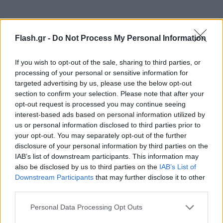
Δήμαρχος Παγγαίου
Flash.gr -
Do Not Process My Personal Information
If you wish to opt-out of the sale, sharing to third parties, or
processing of your personal or sensitive information for
targeted advertising by us, please use the below opt-out
section to confirm your selection. Please note that after your
opt-out request is processed you may continue seeing
interest-based ads based on personal information utilized by
us or personal information disclosed to third parties prior to
your opt-out. You may separately opt-out of the further
disclosure of your personal information by third parties on the
IAB’s list of downstream participants. This information may
also be disclosed by us to third parties on the
IAB’s List of
Downstream Participants
that may further disclose it to other
third parties.
Please note that this website/app uses one or more Google
Personal Data Processing Opt Outs
services and may gather and store information including but