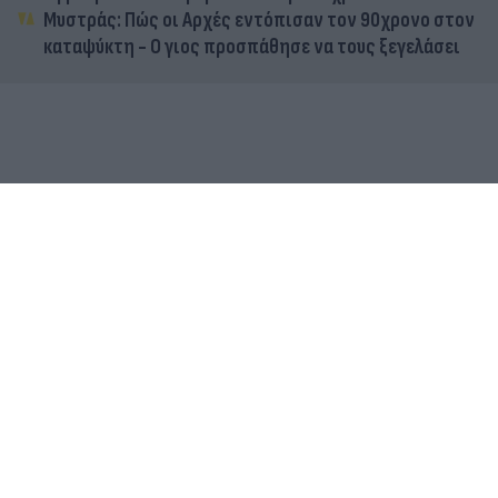
Μυστράς: Πώς οι Αρχές εντόπισαν τον 90χρονο στον
καταψύκτη - Ο γιος προσπάθησε να τους ξεγελάσει