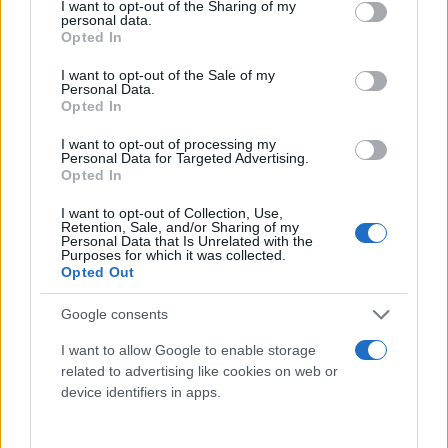
not limited to your visit or usage behaviour. You may click to
I want to opt-out of the Sharing of my
personal data.
grant or deny consent to Google and its third-party tags to
Opted In
use your data for below specified purposes in below Google
consent section.
I want to opt-out of the Sale of my
Personal Data.
Opted In
I want to opt-out of processing my
Personal Data for Targeted Advertising.
Opted In
I want to opt-out of Collection, Use,
Retention, Sale, and/or Sharing of my
Personal Data that Is Unrelated with the
Purposes for which it was collected.
Opted Out
Google consents
Πάντως, οι τοπικές Αρχές βρίσκονται εν αναμονή
της άφιξης του ειδικού διακλαδικού λόχου
I want to allow Google to enable storage
related to advertising like cookies on web or
Πυρηνικής, Βιολογικής και Χημικής άμυνας του
device identifiers in apps.
ΓΕΕΘΑ
, ο οποίος και θα ελέγξει την άσπρη σκόνη
που υπάρχει διάσπαρτη γύρω από τα συντρίμμια