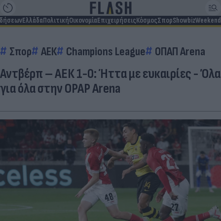
ιδήσεων
Ελλάδα
Πολιτική
Οικονομία
Επιχειρήσεις
Κόσμος
Σπορ
Showbiz
Weekend
Σπορ
ΑΕΚ
Champions League
ΟΠΑΠ Arena
Αντβέρπ – ΑΕΚ 1-0: Ήττα με ευκαιρίες - Όλα
για όλα στην OPAP Arena