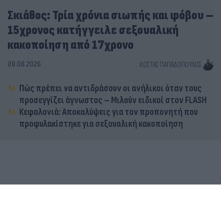
Σκιάθος: Τρία χρόνια σιωπής και φόβου –
15χρονος κατήγγειλε σεξουαλική
κακοποίηση από 17χρονο
09.08.2026
ΚΏΣΤΑΣ ΠΑΠΑΔΌΠΟΥΛΟΣ
Πώς πρέπει να αντιδράσουν οι ανήλικοι όταν τους
προσεγγίζει άγνωστος – Μιλούν ειδικοί στον FLASH
Κεφαλονιά: Αποκαλύψεις για τον προπονητή που
προφυλακίστηκε για σεξουαλική κακοποίηση