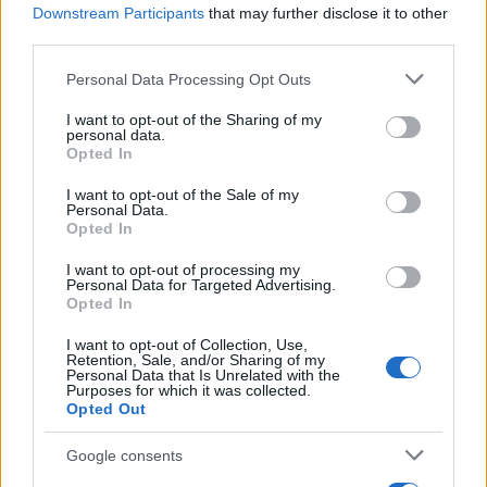
Downstream Participants
that may further disclose it to other
third parties.
Please note that this website/app uses one or more Google
Personal Data Processing Opt Outs
services and may gather and store information including but
not limited to your visit or usage behaviour. You may click to
I want to opt-out of the Sharing of my
personal data.
grant or deny consent to Google and its third-party tags to
Opted In
use your data for below specified purposes in below Google
consent section.
I want to opt-out of the Sale of my
Personal Data.
Opted In
I want to opt-out of processing my
Personal Data for Targeted Advertising.
Opted In
I want to opt-out of Collection, Use,
Retention, Sale, and/or Sharing of my
Personal Data that Is Unrelated with the
Purposes for which it was collected.
Opted Out
Google consents
Το αριθμητικό μειονέκτημα της Αντβέρπ ώθησε