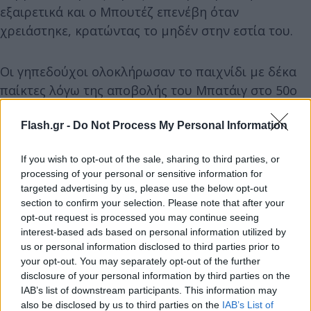
εξαιρετικά και ο Μπουτέζ επενέβη όταν
χρειάστηκε, κρατώντας το μηδέν στην εστία του.
Οι γηπεδούχοι ολοκλήρωσαν το παιχνίδι με δέκα
παίκτες λόγω της αποβολής του Μπατάιγ στο 50ο
λεπτό για σκληρό μαρκάρισμα με τις τάπες στον
αστράγαλο του Γκατσίνοβιτς.
Flash.gr -
Do Not Process My Personal Information
If you wish to opt-out of the sale, sharing to third parties, or
processing of your personal or sensitive information for
targeted advertising by us, please use the below opt-out
section to confirm your selection. Please note that after your
opt-out request is processed you may continue seeing
interest-based ads based on personal information utilized by
us or personal information disclosed to third parties prior to
your opt-out. You may separately opt-out of the further
disclosure of your personal information by third parties on the
IAB’s list of downstream participants. This information may
also be disclosed by us to third parties on the
IAB’s List of