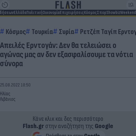
ιδήσεων
Ελλάδα
Πολιτική
Οικονομία
Επιχειρήσεις
Κόσμος
Σπορ
Showbiz
Weekend
Κόσμος
Τουρκία
Συρία
Ρετζέπ Ταγίπ Ερντο
Απειλές Ερντογάν: Δεν θα τελειώσει ο
αγώνας μας αν δεν εξασφαλίσουμε τα νότια
σύνορα
25.08.2022 18:50
Ηλίας
Λιβάνιος
Κάνε κλικ και δες περισσότερο
Flash.gr
στην αναζήτηση της
Google