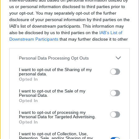
interest-based ads based on personal information utilized by
σύμφωνα με τις προτεραιότητες ασφαλείας της
us or personal information disclosed to third parties prior to
your opt-out. You may separately opt-out of the further
χώρας μας και τον δικό μας σχεδιασμό» πρόσθεσε
disclosure of your personal information by third parties on the
ο Τούρκος πρόεδρος.
IAB’s list of downstream participants. This information may
also be disclosed by us to third parties on the
IAB’s List of
Downstream Participants
that may further disclose it to other
Και κατέληξε: «Όπως λέμε πάντα, μπορεί να
third parties.
έρθουμε ξαφνικά ένα βράδυ. Μπορούμε να
Please note that this website/app uses one or more Google
έρθουμε οπουδήποτε».
Personal Data Processing Opt Outs
services and may gather and store information including but
not limited to your visit or usage behaviour. You may click to
I want to opt-out of the Sharing of my
personal data.
grant or deny consent to Google and its third-party tags to
Opted In
use your data for below specified purposes in below Google
consent section.
I want to opt-out of the Sale of my
Personal Data.
Opted In
I want to opt-out of processing my
Personal Data for Targeted Advertising.
Opted In
I want to opt-out of Collection, Use,
Retention, Sale, and/or Sharing of my