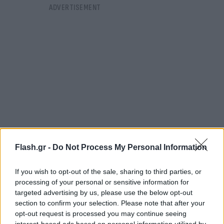
Flash.gr -
Do Not Process My Personal Information
If you wish to opt-out of the sale, sharing to third parties, or
«Έχουμε επίγνωση της υποκρισίας όσων μας
processing of your personal or sensitive information for
κουνούν το δάχτυλο λέγοντας “μην το κάνετε”. Δεν
targeted advertising by us, please use the below opt-out
section to confirm your selection. Please note that after your
λαμβάνουμε ποτέ υπόψη αυτές τις ανειλικρινείς
opt-out request is processed you may continue seeing
δηλώσεις. Θα συνεχίσουμε τις επιχειρήσεις