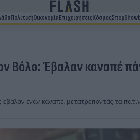
λάδα
Πολιτική
Οικονομία
Επιχειρήσεις
Κόσμος
Σπορ
Showb
ν Βόλο: Έβαλαν καναπέ πάν
ς έβαλαν έναν καναπέ, μετατρέποντάς τα πατί