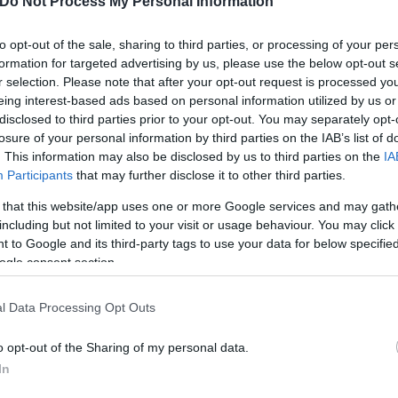
Do Not Process My Personal Information
ητά τους, αλλά η αδιαφορία για τον Κώδικα Οδικής
to opt-out of the sale, sharing to third parties, or processing of your per
formation for targeted advertising by us, please use the below opt-out s
 όσο και των πεζών και οδηγών που κυκλοφορούσαν 
r selection. Please note that after your opt-out request is processed y
eing interest-based ads based on personal information utilized by us or
disclosed to third parties prior to your opt-out. You may separately opt-
losure of your personal information by third parties on the IAB’s list of
. This information may also be disclosed by us to third parties on the
IA
Participants
that may further disclose it to other third parties.
 that this website/app uses one or more Google services and may gath
including but not limited to your visit or usage behaviour. You may click 
 to Google and its third-party tags to use your data for below specifi
ogle consent section.
l Data Processing Opt Outs
o opt-out of the Sharing of my personal data.
In