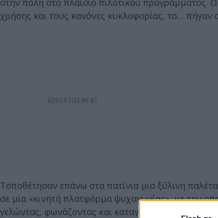
στην πόλη στο πλαίσιο πιλοτικού προγράμματος. 
χρήσης και τους κανόνες κυκλοφορίας, το… πήγαν 
Τοποθέτησαν επάνω στα πατίνια μια ξύλινη παλέτα
σε μια «κινητή πλατφόρμα ψυχαγωγίας», με την οπ
γελώντας, φωνάζοντας και καταγράφοντας πιθανόν 