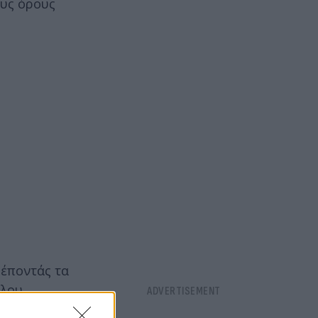
ους όρους
ρέποντάς τα
λου,