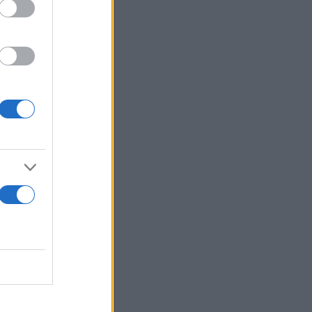
 φορές
σοβαρό
χαίας.