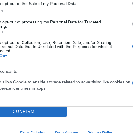
r,
το «όχημα» των νεαρών πέρασε τουλάχιστον δύο
o opt-out of the Sale of my Personal Data.
ρακολουθούσαν τη σκηνή, αλλά και κινδύνους για 
In
to opt-out of processing my Personal Data for Targeted
ing.
In
τα social media, ενώ αναμένεται παρέμβαση της Τρο
o opt-out of Collection, Use, Retention, Sale, and/or Sharing
ersonal Data that Is Unrelated with the Purposes for which it
lected.
Out
consents
o allow Google to enable storage related to advertising like cookies on
evice identifiers in apps.
CONFIRM
Data Deletion
Data Access
Privacy Policy