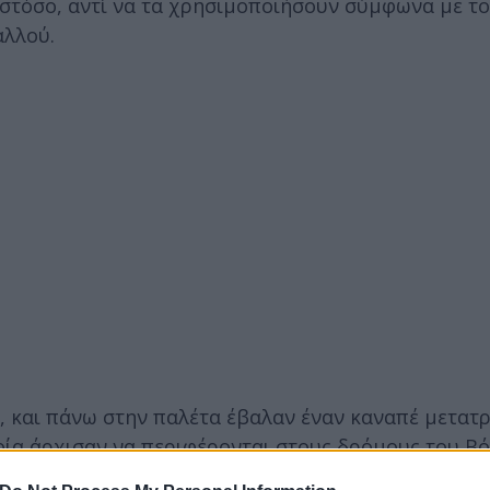
Ωστόσο, αντί να τα χρησιμοποιήσουν σύμφωνα με τ
αλλού.
, και πάνω στην παλέτα έβαλαν έναν καναπέ μετατ
οία άρχισαν να περιφέρονται στους δρόμους του Βό
το «κατόρθωμά» τους με τα κινητά τους τηλέφωνα.