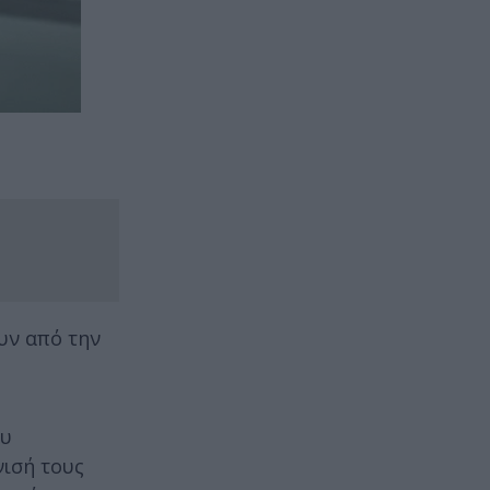
υν από την
ου
νισή τους