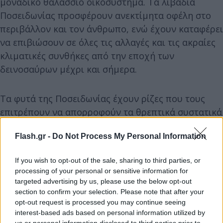
μοναδικό θαλάσσιο οικοσύστημα. Τα λιβάδια
Ποσειδωνίας προσφέρουν ανεκτίμητα οφέλη στο
περιβάλλον και τον άνθρωπο, ενώ έχουν καταφέρει
να επιβιώσουν σε όλες τις αλλαγές και τις ακραίες
κλιματικές συνθήκες από την εποχή των
δεινοσαύρων μέχρι και σήμερα.
Τα φυτά της Ποσειδωνίας έχουν ρίζες που τους
επιτρέπουν να απορροφούν τα θρεπτικά συστατικά
που χρειάζονται για να αναπτυχθούν.
Flash.gr -
Do Not Process My Personal Information
Αναπτύσσονται εξαιρετικά αργά (1 εκατοστό ανά
έτος) και ζουν έως αρκετές χιλιάδες χρόνια.
If you wish to opt-out of the sale, sharing to third parties, or
processing of your personal or sensitive information for
Τα λιβάδια Ποσειδωνίας αποτελούν βασικό
targeted advertising by us, please use the below opt-out
βιότοπο για διάφορα θαλάσσια είδη. Δεν είναι μόνο
section to confirm your selection. Please note that after your
opt-out request is processed you may continue seeing
ένας τόπος όπου ζουν και τρέφονται πολλά ψάρια,
interest-based ads based on personal information utilized by
αλλά και ένας σημαντικός τόπος αναπαραγωγής και