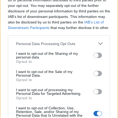
us or personal information disclosed to third parties prior to
τροφοληψίας για πολλά θαλάσσια είδη. Επιπλέον,
your opt-out. You may separately opt-out of the further
disclosure of your personal information by third parties on the
οι Ποσειδωνίες παρέχουν εξαιρετικά σημαντικές
IAB’s list of downstream participants. This information may
οικοσυστημικές υπηρεσίες, όπως η δέσμευση
also be disclosed by us to third parties on the
IAB’s List of
άνθρακα, λειτουργώντας ως αποθήκες ή αλλιώς
Downstream Participants
that may further disclose it to other
καταβόθρες άνθρακα (carbon sinks), η προστασία
third parties.
των παραλιών από τη διάβρωση, η φιλοξενία
Please note that this website/app uses one or more Google
Personal Data Processing Opt Outs
πολλών θαλάσσιων ειδών, κ.α.
services and may gather and store information including but
not limited to your visit or usage behaviour. You may click to
I want to opt-out of the Sharing of my
personal data.
grant or deny consent to Google and its third-party tags to
Opted In
use your data for below specified purposes in below Google
consent section.
I want to opt-out of the Sale of my
Personal Data.
Opted In
I want to opt-out of processing my
Personal Data for Targeted Advertising.
Opted In
I want to opt-out of Collection, Use,
Retention, Sale, and/or Sharing of my
Personal Data that Is Unrelated with the