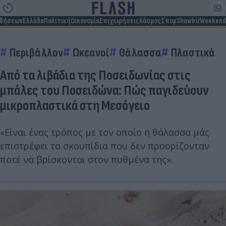
ιδήσεων
Ελλάδα
Πολιτική
Οικονομία
Επιχειρήσεις
Κόσμος
Σπορ
Showbiz
Weekend
Περιβάλλον
Ωκεανοί
Θάλασσα
Πλαστικά
Από τα λιβάδια της Ποσειδωνίας στις
μπάλες του Ποσειδώνα: Πώς παγιδεύουν
μικροπλαστικά στη Μεσόγειο
«Είναι ένας τρόπος με τον οποίο η θάλασσα μάς
επιστρέφει τα σκουπίδια που δεν προορίζονταν
ποτέ να βρίσκονται στον πυθμένα της».