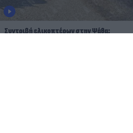
Συντριβή ελικοπτέρων στην Ψάθα:
Κρίσιμο αμοντάριστο βίντεο στα χέρια
του «ελληνικού FBI»
06.08.2026
ΜΑΡΊΑ ΚΑΤΡΙΝΆΚΗ
«Να αποκαλυφθεί η αλήθεια»: Στη Δικαιοσύνη η
οικογένεια του Έλληνα πιλότου που έχασε τη ζωή του
Στον εισαγγελέα η οικογένεια του Έλληνα χειριστή
του Bell: Παράσταση προς υποστήριξη της
κατηγορίας