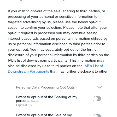
If you wish to opt-out of the sale, sharing to third parties, or
processing of your personal or sensitive information for
targeted advertising by us, please use the below opt-out
section to confirm your selection. Please note that after your
opt-out request is processed you may continue seeing
interest-based ads based on personal information utilized by
us or personal information disclosed to third parties prior to
your opt-out. You may separately opt-out of the further
disclosure of your personal information by third parties on the
IAB’s list of downstream participants. This information may
also be disclosed by us to third parties on the
IAB’s List of
Downstream Participants
that may further disclose it to other
Μυστράς: 11 μήνες με αναστολή στον
third parties.
55χρονο που είχε κρύψει τον πατέρα του
Please note that this website/app uses one or more Google
Personal Data Processing Opt Outs
στον καταψύκτη
services and may gather and store information including but
not limited to your visit or usage behaviour. You may click to
I want to opt-out of the Sharing of my
07.08.2026
personal data.
grant or deny consent to Google and its third-party tags to
Opted In
use your data for below specified purposes in below Google
consent section.
I want to opt-out of the Sale of my