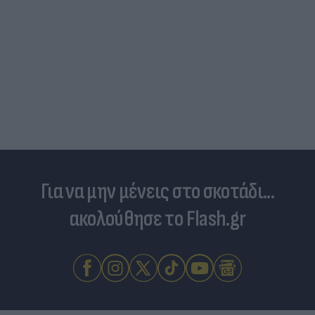
Πανζουρλισμός στην παρουσίαση του Σαλάχ -
Χιλιάδες κόσμου στο γήπεδο της Τραμπζονσπόρ
(video)
Για να μην μένεις στο σκοτάδι...
ακολούθησε το Flash.gr