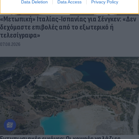
Data Deletion
Data Access
Privacy Policy
«Μετωπική» Ιταλίας-Ισπανίας για Σένγκεν: «Δεν
δεχόμαστε επιβολές από το εξωτερικό ή
τελεσίγραφα»
07.08.2026
Εντυπωσιακές εικόνες: Οι κρυφές γαλάζιες