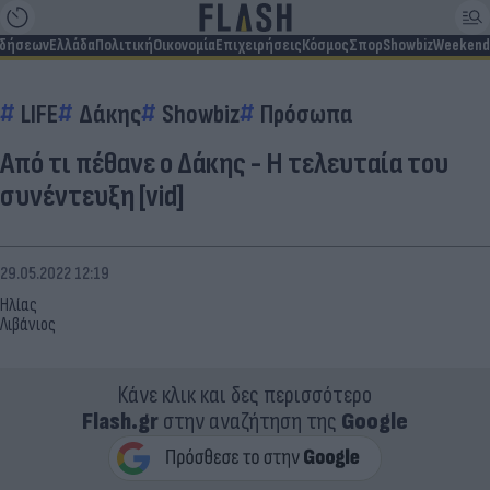
ιδήσεων
Ελλάδα
Πολιτική
Οικονομία
Επιχειρήσεις
Κόσμος
Σπορ
Showbiz
Weekend
LIFE
Δάκης
Showbiz
Πρόσωπα
Από τι πέθανε ο Δάκης - Η τελευταία του
συνέντευξη [vid]
29.05.2022 12:19
Ηλίας
Λιβάνιος
Κάνε κλικ και δες περισσότερο
Flash.gr
στην αναζήτηση της
Google