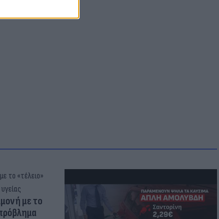
μμονή με το
 πρόβλημα