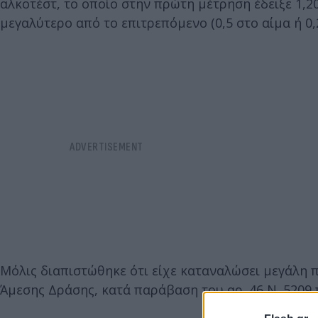
αλκοτέστ, το οποίο στην πρώτη μέτρηση έδειξε 1,2
μεγαλύτερο από το επιτρεπόμενο (0,5 στο αίμα ή 0,
Μόλις διαπιστώθηκε ότι είχε καταναλώσει μεγάλη
Άμεσης Δράσης, κατά παράβαση του αρ. 46 Ν. 5209