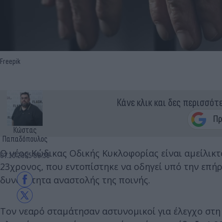
Freepik
Κάνε κλικ και δες περισσότ
Κώστας
Παπαδόπουλος
Ο νέος Κώδικας Οδικής Κυκλοφορίας είναι αμείλικτο
07.10.2025 08:35
23χρονος, που εντοπίστηκε να οδηγεί υπό την επήρ
δυνατότητα αναστολής της ποινής.
Τον νεαρό σταμάτησαν αστυνομικοί για έλεγχο στ