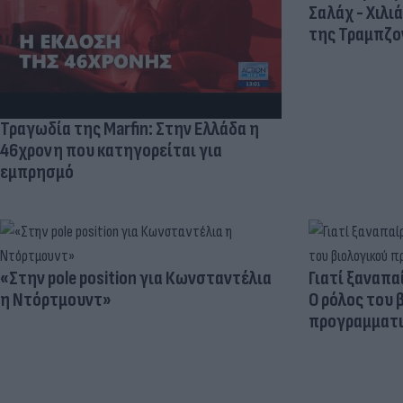
Σαλάχ - Χιλι
της Τραμπζον
Τραγωδία της Marfin: Στην Ελλάδα η
46χρονη που κατηγορείται για
εμπρησμό
«Στην pole position για Κωνσταντέλια
Γιατί ξαναπα
η Ντόρτμουντ»
Ο ρόλος του 
προγραμματι