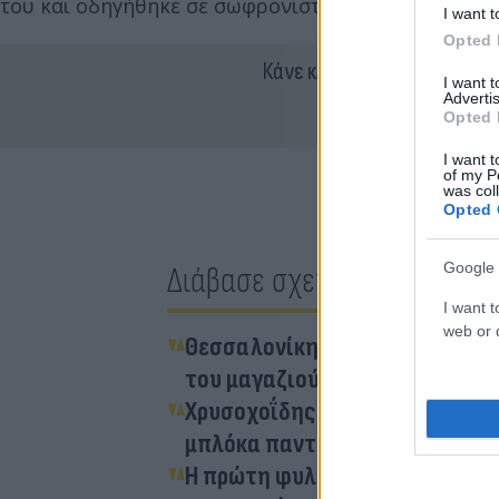
του και οδηγήθηκε σε σωφρονιστικό κατάστημα.
I want t
Opted 
Κάνε κλικ και δες περισσότ
I want 
Advertis
Opted 
I want t
of my P
was col
Opted 
Google 
Διάβασε σχετικά
I want t
web or d
Θεσσαλονίκη: Ανήλικη στο νοσ
του μαγαζιού
Χρυσοχοΐδης για Μπισμπίκη: «
μπλόκα παντού
Η πρώτη φυλάκιση για οδήγηση