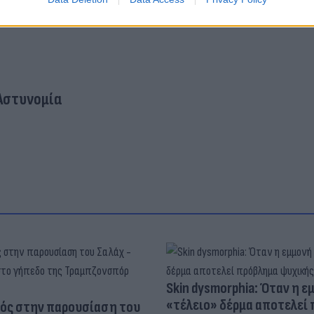
Αστυνομία
Skin dysmorphia: Όταν η ε
«τέλειο» δέρμα αποτελεί
ός στην παρουσίαση του