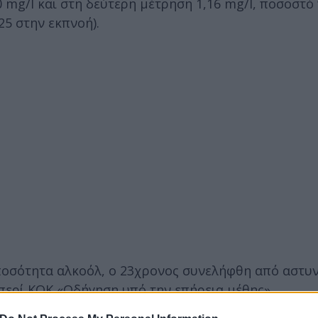
0 mg/l και στη δεύτερη μέτρηση 1,16 mg/l, ποσοστό
25 στην εκπνοή).
 ποσότητα αλκοόλ, ο 23χρονος συνελήφθη από αστυ
 περί ΚΟΚ «Οδήγηση υπό την επήρεια μέθης».