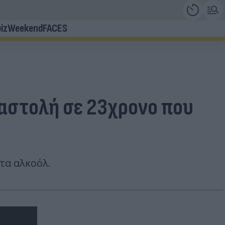
iz
Weekend
FACES
ναστολή σε 23χρονο που
τα αλκοόλ.