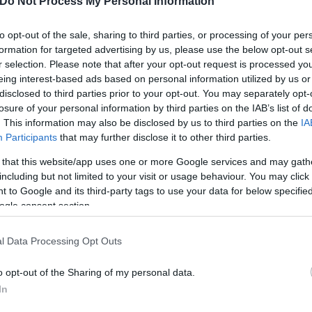
Do Not Process My Personal Information
ισθείσα δικογραφία οδηγήθηκε το Σάββατο 4 Οκτωβ
ένοχος για επικίνδυνη οδήγηση και του επιβλήθηκε
to opt-out of the sale, sharing to third parties, or processing of your per
formation for targeted advertising by us, please use the below opt-out s
ής.
r selection. Please note that after your opt-out request is processed y
eing interest-based ads based on personal information utilized by us or
disclosed to third parties prior to your opt-out. You may separately opt-
losure of your personal information by third parties on the IAB’s list of
. This information may also be disclosed by us to third parties on the
IA
Participants
that may further disclose it to other third parties.
 that this website/app uses one or more Google services and may gath
including but not limited to your visit or usage behaviour. You may click 
 to Google and its third-party tags to use your data for below specifi
ogle consent section.
l Data Processing Opt Outs
o opt-out of the Sharing of my personal data.
In
ισαγγελέα εκτελέσεων ποινών, όπου παραγγέλθηκε 