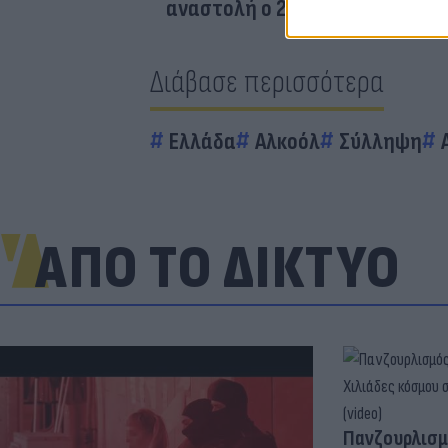
αναστολή ο 23χρονος
Διάβασε περισσότερα
Ελλάδα
Αλκοόλ
Σύλληψη
ΑΠΟ ΤΟ ΔΙΚΤΥΟ
Πανζουρλισμ