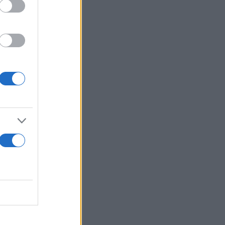
θυνος
ρχονται
ίς