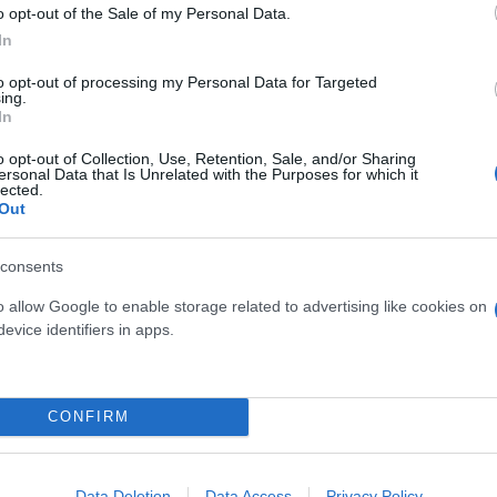
o opt-out of the Sale of my Personal Data.
In
ερο
Flash.gr
στην αναζήτηση της
Google
to opt-out of processing my Personal Data for Targeted
ing.
In
o opt-out of Collection, Use, Retention, Sale, and/or Sharing
ersonal Data that Is Unrelated with the Purposes for which it
lected.
Out
consents
o allow Google to enable storage related to advertising like cookies on
evice identifiers in apps.
οκομείο σε κατάσταση μέθης - Συνελήφθη ο υπεύ
Το αλκοτέστ γίνεται την ώρα του συμβάντος» - Έ
CONFIRM
 υπό την επήρεια αλκοόλ: Πώς πήγε φυλακή χωρ
Data Deletion
Data Access
Privacy Policy