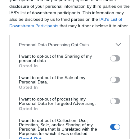
Παρότι στην αρχή τα ποσά ήταν αυτά που
disclosure of your personal information by third parties on the
IAB’s list of downstream participants. This information may
αναφέρουμε και από πάνω, πλέον οι Ιταλοί μιλούν
also be disclosed by us to third parties on the
IAB’s List of
για άλλα ποσά. Συγκεκριμένα, 1,3 εκατομμύρια
Downstream Participants
that may further disclose it to other
ευρώ για τον δανεισμό, 12 εκατομμύρια οψιόν
third parties.
αγοράς και 15% ποσοστό μεταπώλησης.
Please note that this website/app uses one or more Google
Personal Data Processing Opt Outs
services and may gather and store information including but
not limited to your visit or usage behaviour. You may click to
I want to opt-out of the Sharing of my
personal data.
grant or deny consent to Google and its third-party tags to
Opted In
use your data for below specified purposes in below Google
consent section.
I want to opt-out of the Sale of my
Personal Data.
Opted In
I want to opt-out of processing my
Personal Data for Targeted Advertising.
Opted In
I want to opt-out of Collection, Use,
Retention, Sale, and/or Sharing of my
Personal Data that Is Unrelated with the
Purposes for which it was collected.
Opted Out