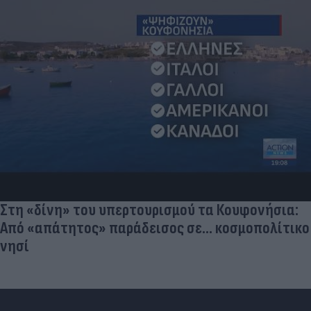
Στη «δίνη» του υπερτουρισμού τα Κουφονήσια:
Από «απάτητος» παράδεισος σε... κοσμοπολίτικο
νησί