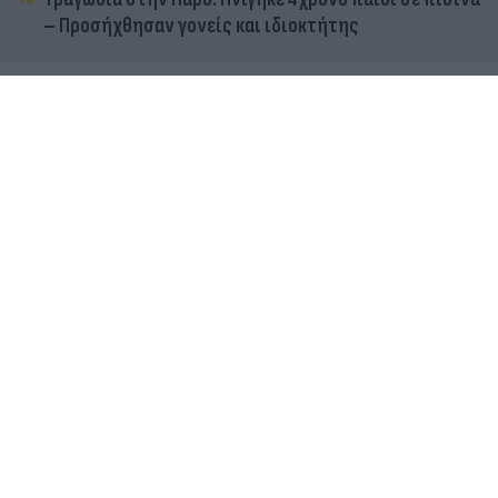
– Προσήχθησαν γονείς και ιδιοκτήτης