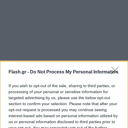
Flash.gr -
Do Not Process My Personal Information
If you wish to opt-out of the sale, sharing to third parties, or
processing of your personal or sensitive information for
Η οψιόν αγοράς, μάλιστα, μπορεί να γίνει
targeted advertising by us, please use the below opt-out
υποχρεωτική, εφόσον ο Μαντί Καμαρά παίξει το
section to confirm your selection. Please note that after your
70% των αγώνων και η Ρόμα αγωνιστεί τη νέα
opt-out request is processed you may continue seeing
interest-based ads based on personal information utilized by
σεζόν στο Champions League.
us or personal information disclosed to third parties prior to
your opt-out. You may separately opt-out of the further