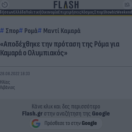
ιδήσεων
Ελλάδα
Πολιτική
Οικονομία
Επιχειρήσεις
Κόσμος
Σπορ
Showbiz
Weekend
Σπορ
Ρομά
Μαντί Καμαρά
«Αποδέχθηκε την πρόταση της Ρόμα για
Καμαρά ο Ολυμπιακός»
28.08.2022 18:33
Ηλίας
Λιβάνιος
Κάνε κλικ και δες περισσότερο
Flash.gr
στην αναζήτηση της
Google