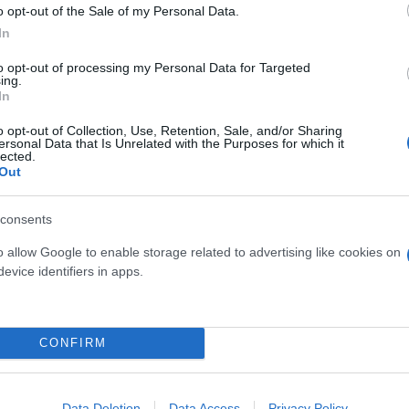
o opt-out of the Sale of my Personal Data.
In
to opt-out of processing my Personal Data for Targeted
ing.
In
o opt-out of Collection, Use, Retention, Sale, and/or Sharing
ersonal Data that Is Unrelated with the Purposes for which it
lected.
Out
consents
o allow Google to enable storage related to advertising like cookies on
evice identifiers in apps.
CONFIRM
Data Deletion
Data Access
Privacy Policy