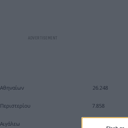
Αθηναίων 26.248
Περιστερίου 7.858
Αιγάλεω 5.118