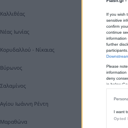
Flash.gr -
Καλλιθέας 4.523
If you wish 
sensitive in
confirm you
Νέας Ιωνίας 3.027
continue se
information 
further disc
Κορυδαλλού - Νίκαιας 2.198
participants
Downstream 
Please note
Βύρωνος 2.174
information 
deny consent
in below Go
Σαλαμίνος 2.108
Persona
Αγίου Ιωάννη Ρέντη 2.075
I want t
Opted 
Μαραθώνα 1.975