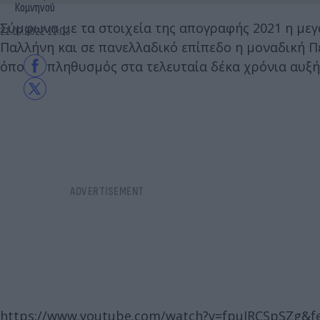
Κομνηνού
Σύμφωνα με τα στοιχεία της απογραφής 2021 η μεγ
21.07.2022 11:03
Παλλήνη και σε πανελλαδικό επίπεδο η μοναδική Πε
όπου ο πληθυσμός στα τελευταία δέκα χρόνια αυξή
https://www.youtube.com/watch?v=fpuIRCSpSZg&f