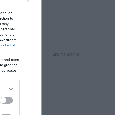
sonal or
ection to
ou may
 personal
out of the
 downstream
B’s List of
er and store
to grant or
ed purposes