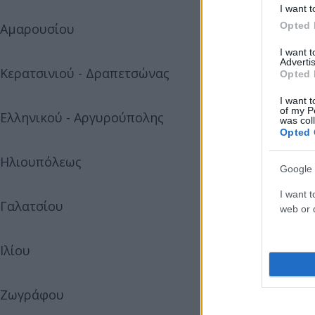
I want t
Opted 
Αμαρουσίου 1.814
I want 
Advertis
Κερατσινιού - Δραπετσώνας 1.659
Opted 
I want t
of my P
Ελληνικού - Αργυρούπολης 1.634
was col
Opted 
Ηλιουπόλεως 1.445
Google 
I want t
Γαλατσίου 1.428
web or d
Ιλίου 1.270
Ζωγράφου 1.169