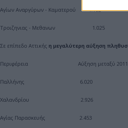
Αγίων Αναργύρων - Καματερού 1.102
Τροιζηνιας - Μεθανων 1.025
Σε επίπεδο Αττικής
η μεγαλύτερη αύξηση πληθυσμ
Περιφέρεια Αύξηση μεταξύ 2011 -20
Παλλήνης 6.020
Χαλανδρίου 2.926
Αγίας Παρασκευής 2.453