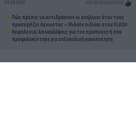
09.08.2026
ΚΏΣΤΑΣ ΠΑΠΑΔΌΠΟΥΛΟΣ
Πώς πρέπει να αντιδράσουν οι ανήλικοι όταν τους
προσεγγίζει άγνωστος – Μιλούν ειδικοί στον FLASH
Κεφαλονιά: Αποκαλύψεις για τον προπονητή που
προφυλακίστηκε για σεξουαλική κακοποίηση