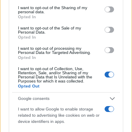
services and may gather and store information including but
not limited to your visit or usage behaviour. You may click to
I want to opt-out of the Sharing of my
personal data.
grant or deny consent to Google and its third-party tags to
Opted In
use your data for below specified purposes in below Google
consent section.
I want to opt-out of the Sale of my
Personal Data.
Opted In
I want to opt-out of processing my
Personal Data for Targeted Advertising.
Opted In
Επίσης, ο «δικέφαλος»,
ανακοίνωσε και τις νέες
φανέλες για την σεζόν 2024/25
I want to opt-out of Collection, Use,
, οι οποίες
Retention, Sale, and/or Sharing of my
μοιάζουν πολύ με αυτές από το 1981/82.
Personal Data that Is Unrelated with the
Purposes for which it was collected.
Παράλληλα, ο Ματίας Αλμέιδα πριν από την
Opted Out
προπόνηση της ομάδας,
μίλησε για τον
Google consents
αντίπαλο, αλλά και για τις επόμενες
μεταγραφικές κινήσεις.
Ο Έρικ Λαμέλα δεν θα
I want to allow Google to enable storage
related to advertising like cookies on web or
υπολογίζεται από Αργεντίνο τεχνικό, καθώς ο
device identifiers in apps.
πρώην εξτρέμ της Τότεναμ έχει γρίπη και θα είναι