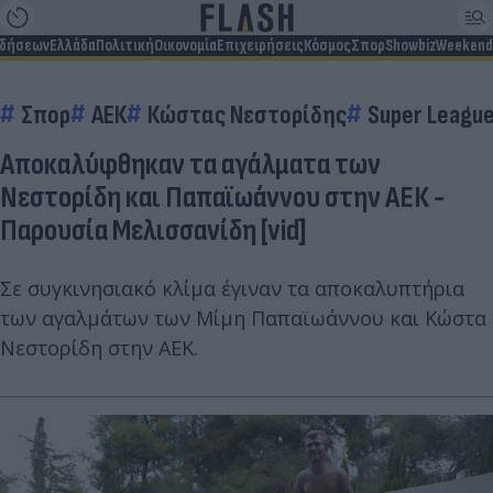
ιδήσεων
Ελλάδα
Πολιτική
Οικονομία
Επιχειρήσεις
Κόσμος
Σπορ
Showbiz
Weekend
Σπορ
ΑΕΚ
Κώστας Νεστορίδης
Super League
Αποκαλύφθηκαν τα αγάλματα των
Νεστορίδη και Παπαϊωάννου στην ΑΕΚ -
Παρουσία Μελισσανίδη [vid]
Σε συγκινησιακό κλίμα έγιναν τα αποκαλυπτήρια
των αγαλμάτων των Μίμη Παπαϊωάννου και Κώστα
Νεστορίδη στην ΑΕΚ.