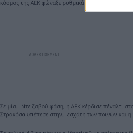
κόσμος της ΑΕΚ φώναξε ρυθμικά το όνομά του, με τ
Σε μία... Ντε ζαβού φάση, η ΑΕΚ κέρδισε πέναλτι στ
Στρακόσα υπέπεσε στην... εσχάτη των ποινών και η 
Το τελικό 4-3 το πέτυχε ο Μαρτίνεθ με απίστευτο β