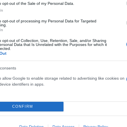
o opt-out of the Sale of my Personal Data.
In
to opt-out of processing my Personal Data for Targeted
ing.
In
o opt-out of Collection, Use, Retention, Sale, and/or Sharing
ν νίκη
ersonal Data that Is Unrelated with the Purposes for which it
lected.
Out
βγήκε» τετ-α-τετ με τον Στρακόσα, έπειτα από λάθο
consents
ξε «παρών» στην μεγαλύτερη ευκαιρία της Ίντερ Εσ
o allow Google to enable storage related to advertising like cookies on
evice identifiers in apps.
εκτέλεση κόρνερ του Νίκλας Ελίασον, ο Καμερουνέζο
CONFIRM
 Βίντα έβαλε την μπάλα στα δίχτυα της ομάδας του.
Data Deletion
Data Access
Privacy Policy