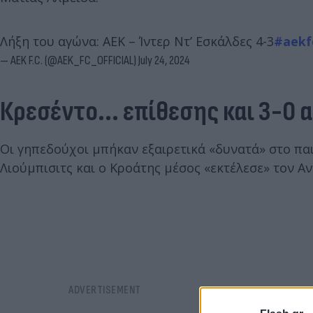
Λήξη του αγώνα: ΑΕΚ – Ίντερ Ντ’ Εσκάλδες 4-3
#aekf
— AEK F.C. (@AEK_FC_OFFICIAL)
July 24, 2024
Κρεσέντο... επίθεσης και 3-0 
Οι γηπεδούχοι μπήκαν εξαιρετικά «δυνατά» στο παιχ
Λιούμπισιτς και ο Κροάτης μέσος «εκτέλεσε» τον Α