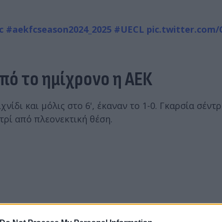
c
#aekfcseason2024_2025
#UECL
pic.twitter.com
από το ημίχρονο η ΑΕΚ
νίδι και μόλις στο 6', έκαναν το 1-0. Γκαρσία σέντ
ντρί από πλεονεκτική θέση.