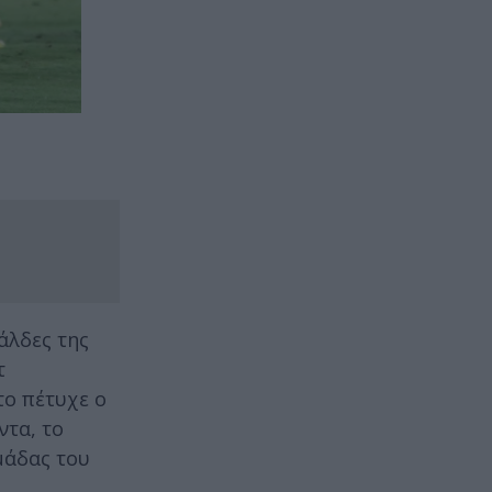
άλδες της
τ
το πέτυχε ο
ντα, το
μάδας του