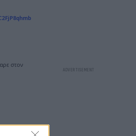
/C2FjP8qhmb
ραρε στον