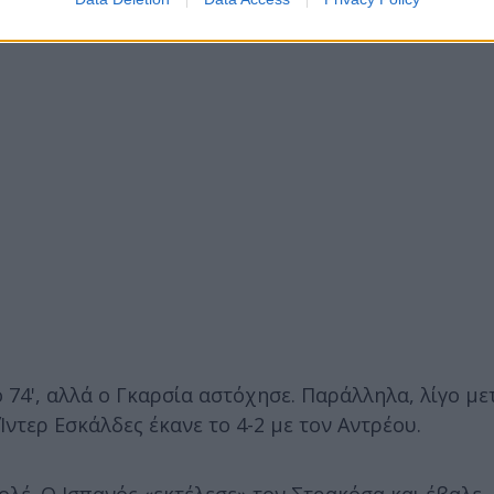
ον ίδιο να απολογείται στους φιλάθλους της Ένωσης
ο 74', αλλά ο Γκαρσία αστόχησε. Παράλληλα, λίγο με
Ίντερ Εσκάλδες έκανε το 4-2 με τον Αντρέου.
ολέ. Ο Ισπανός «εκτέλεσε» τον Στρακόσα και έβαλε..