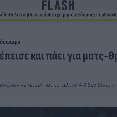
λάδα
Πολιτική
Οικονομία
Επιχειρήσεις
Κόσμος
Σπορ
Showb
όσφαιρο
έπεισε και πάει για ματς-θ
αλλά δεν «έπεισε» και το τελικό 4-3 δεν δίνει