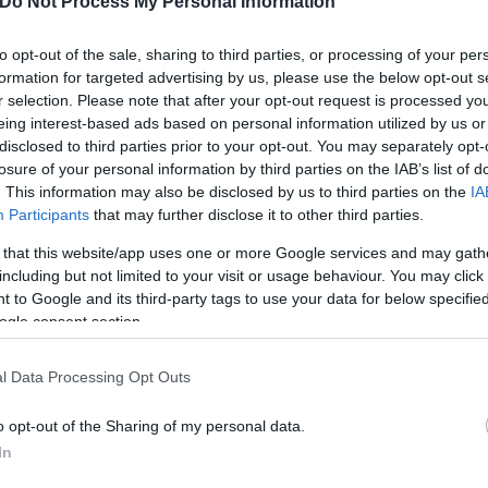
Do Not Process My Personal Information
to opt-out of the sale, sharing to third parties, or processing of your per
formation for targeted advertising by us, please use the below opt-out s
r selection. Please note that after your opt-out request is processed y
eing interest-based ads based on personal information utilized by us or
disclosed to third parties prior to your opt-out. You may separately opt-
α στο 20 λεπτό του αγώνα. Ο Θωμάς Στρακόσα έκανε
losure of your personal information by third parties on the IAB’s list of
πάθεια, έκανε πιο εύκολο το έργο της Ένωσης.
. This information may also be disclosed by us to third parties on the
IA
Participants
that may further disclose it to other third parties.
το πρώτο ημίχρονο και ο Γκατσίνοβιτς με γκολ-ποί
 that this website/app uses one or more Google services and may gath
including but not limited to your visit or usage behaviour. You may click 
εις θριάμβου στην νίκη της ομάδας του (31').
 to Google and its third-party tags to use your data for below specifi
ogle consent section.
l Data Processing Opt Outs
o opt-out of the Sharing of my personal data.
In