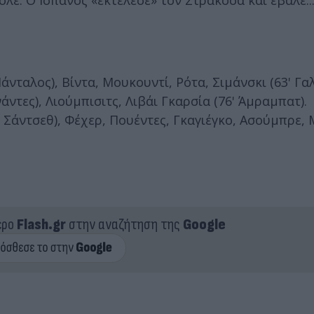
άνταλος), Βίντα, Μουκουντί, Ρότα, Σιμάνσκι (63' Γ
νάντες), Λιούμπισιτς, Λιβάι Γκαρσία (76' Άμραμπατ).
3' Σάντσεθ), Φέχερ, Πουέντες, Γκαγιέγκο, Ασούμπρε
.
ερο
Flash.gr
στην αναζήτηση της
Google