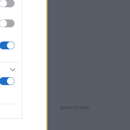
ς πάσα του
κάλδες στο
ς στόπερ, ο
 Βέβαια, ο