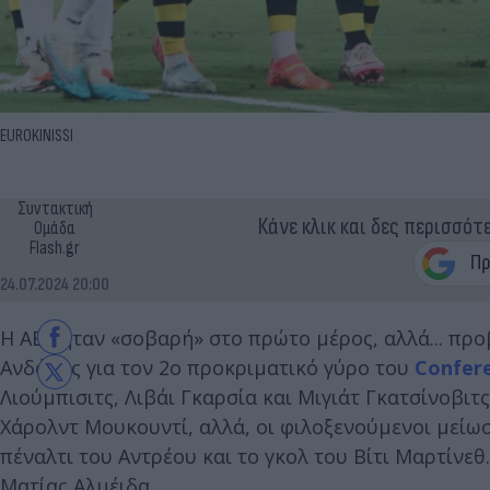
EUROKINISSI
Συντακτική
Κάνε κλικ και δες περισσότ
Ομάδα
Flash.gr
24.07.2024 20:00
Η ΑΕΚ ήταν «σοβαρή» στο πρώτο μέρος, αλλά... προβ
Ανδόρας για τον 2ο προκριματικό γύρο του
Confer
Λιούμπισιτς, Λιβάι Γκαρσία και Μιγιάτ Γκατσίνοβιτ
Χάρολντ Μουκουντί, αλλά, οι φιλοξενούμενοι μείωσ
πέναλτι του Αντρέου και το γκολ του Βίτι Μαρτίνε
Ματίας Αλμέιδα.