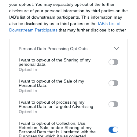
your opt-out. You may separately opt-out of the further
disclosure of your personal information by third parties on the
IAB’s list of downstream participants. This information may
also be disclosed by us to third parties on the
IAB’s List of
Downstream Participants
that may further disclose it to other
third parties.
Please note that this website/app uses one or more Google
Personal Data Processing Opt Outs
services and may gather and store information including but
not limited to your visit or usage behaviour. You may click to
I want to opt-out of the Sharing of my
personal data.
grant or deny consent to Google and its third-party tags to
Opted In
use your data for below specified purposes in below Google
consent section.
I want to opt-out of the Sale of my
Personal Data.
Opted In
I want to opt-out of processing my
Personal Data for Targeted Advertising.
Opted In
I want to opt-out of Collection, Use,
Retention, Sale, and/or Sharing of my
Personal Data that Is Unrelated with the
Purposes for which it was collected.