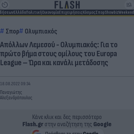
ιδήσεων
Ελλάδα
Πολιτική
Οικονομία
Επιχειρήσεις
Κόσμος
Σπορ
Showbiz
Weekend
Σπορ
Ολυμπιακός
Απόλλων Λεμεσού - Ολυμπιακός: Για το
πρώτο βήμα στους ομίλους του Europa
League – Ώρα και κανάλι μετάδοσης
18.08.2022 09:34
Παναγιώτης
Αλεξανδρόπουλος
Κάνε κλικ και δες περισσότερο
Flash.gr
στην αναζήτηση της
Google