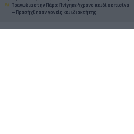
Τραγωδία στην Πάρο: Πνίγηκε 4χρονο παιδί σε πισίνα
– Προσήχθησαν γονείς και ιδιοκτήτης