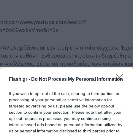
https://www.youtube.com/watch?
v=0oG2wxkVVmo&t=2s
«Αντιλαμβάνομαι την τιμή την οποία τυγχάνω. Έχω
και την ευθύνη. Ενθουσιάστηκα όταν ενδιαφέρθηκε
ο Απόλλωνας. Ξέρω τις προσδοκίες των οπαδών και
του κλαμπ. Δεν φοβάμαι, νιώθω έτοιμος. Μπορώ να
ανταπεξέλθω. Η συγκέντρωση στην άμυνα είναι το
Flash.gr -
Do Not Process My Personal Information
κλειδί. Ξέρω τον αντίπαλο προπονητή, του αρέσει
If you wish to opt-out of the sale, sharing to third parties, or
να έχει την μπάλα στα πόδια του αλλά το ίδιο και
processing of your personal or sensitive information for
σε εμάς. Σημαντικό για εμάς να είμαστε
targeted advertising by us, please use the below opt-out
ανταγωνιστικοί. Θέλουμε να πάμε στην Ελλάδα με
section to confirm your selection. Please note that after your
ένα καλό αποτέλεσμα», ήταν τα λόγια του Νταβίδ
opt-out request is processed you may continue seeing
interest-based ads based on personal information utilized by
Καταλά.
us or personal information disclosed to third parties prior to