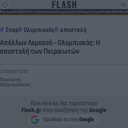
ιδήσεων
Ελλάδα
Πολιτική
Οικονομία
Επιχειρήσεις
Κόσμος
Σπορ
Showbiz
Weekend
Σπορ
Ολυμπιακός
αποστολή
Απόλλων Λεμεσού - Ολυμπιακός: H
αποστολή των Πειραιωτών
17.08.2022 12:52
Παναγιώτης
Αλεξανδρόπουλος
Κάνε κλικ και δες περισσότερο
Flash.gr
στην αναζήτηση της
Google