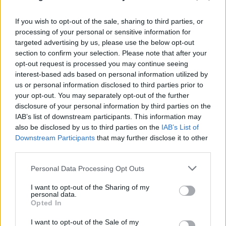
If you wish to opt-out of the sale, sharing to third parties, or
processing of your personal or sensitive information for
targeted advertising by us, please use the below opt-out
section to confirm your selection. Please note that after your
opt-out request is processed you may continue seeing
interest-based ads based on personal information utilized by
us or personal information disclosed to third parties prior to
your opt-out. You may separately opt-out of the further
Υπόθεση Marfin: Προθεσμία για να απολογηθεί
disclosure of your personal information by third parties on the
την ερχόμενη Τρίτη πήρε η 46χρονη
IAB’s list of downstream participants. This information may
also be disclosed by us to third parties on the
IAB’s List of
07.08.2026
Downstream Participants
that may further disclose it to other
third parties.
Please note that this website/app uses one or more Google
Personal Data Processing Opt Outs
services and may gather and store information including but
not limited to your visit or usage behaviour. You may click to
I want to opt-out of the Sharing of my
personal data.
grant or deny consent to Google and its third-party tags to
Opted In
use your data for below specified purposes in below Google
consent section.
I want to opt-out of the Sale of my