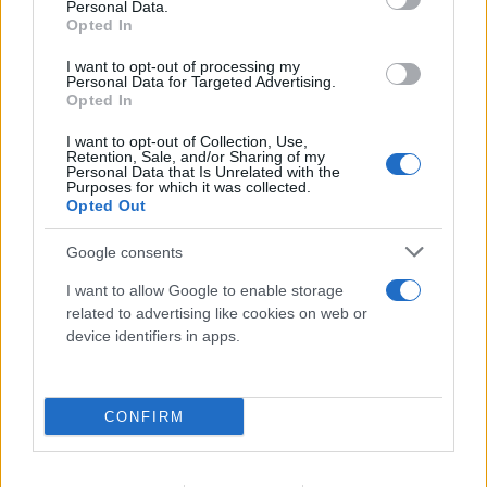
Personal Data.
Opted In
I want to opt-out of processing my
Personal Data for Targeted Advertising.
Opted In
Ταϊλάνδη: Το χρονικό του μακελειού - Μαθητής
I want to opt-out of Collection, Use,
σκότωσε τους παππούδες του πριν ανοίξει πυρ
Retention, Sale, and/or Sharing of my
Personal Data that Is Unrelated with the
στο σχολείο
Purposes for which it was collected.
Opted Out
07.08.2026
Google consents
I want to allow Google to enable storage
related to advertising like cookies on web or
device identifiers in apps.
CONFIRM