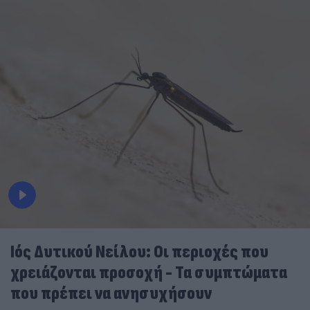
Ιός Δυτικού Νείλου: Οι περιοχές που
χρειάζονται προσοχή - Τα συμπτώματα
που πρέπει να ανησυχήσουν