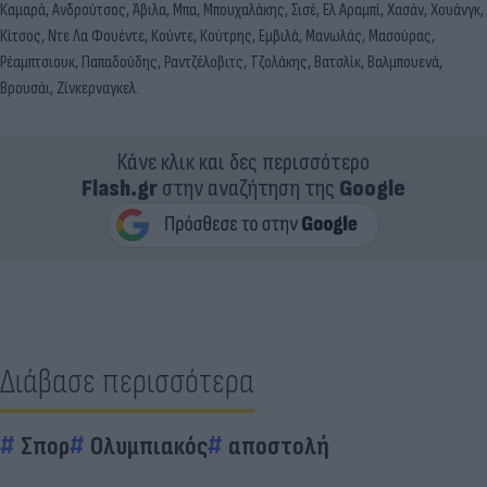
Καμαρά, Ανδρούτσος, Άβιλα, Μπα, Μπουχαλάκης, Σισέ, Ελ Αραμπί, Χασάν, Χουάνγκ,
Κίτσος, Ντε Λα Φουέντε, Κούντε, Κούτρης, Εμβιλά, Μανωλάς, Μασούρας,
Ρέαμπτσιουκ, Παπαδούδης, Ραντζέλοβιτς, Τζολάκης, Βατσλίκ, Βαλμπουενά,
Βρουσάι, Ζίνκερναγκελ.
Κάνε κλικ και δες περισσότερο
Flash.gr
στην αναζήτηση της
Google
Διάβασε περισσότερα
Σπορ
Ολυμπιακός
αποστολή