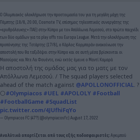
Ο Ολυμπιακός ολοκλήρωσε την προετοιμασία του για τη μεγάλη μάχη της
Πέμπτης (18/8, 20.00, Cosmote TV, επίσημος τηλεοπτικός συνεργάτης της
«ερυθρόλευκης» ΠΑΕ) στην Κύπρο με τον Απόλλωνα Λεμεσού, στο πρώτο παιχνίδι
των δύο ομάδων για τα play offs του Europa League. Μετά την ολοκλήρωση της
προπόνησης της Τετάρτης (17/8), ο Κάρλος Κορμπεράν ανακοίνωσε την
αποστολή που θα ταξιδέψει στην Κύπρο και σε αυτή μέσα βρίσκονται οι
Μασούρας και Ντε Λα Φουέντε, ενώ εκτός έμεινε ο Μαντί Καμαρά
Η αποστολή της ομάδας μας για το ματς με τον
Απόλλωνα Λεμεσού. / The squad players selected
ahead of the match against
@APOLLONOFFICIAL
. ?
⚪️
#Olympiacos
#UEL
#APOLOLY
#Football
#FootballGame
#SquadList
pic.twitter.com/4JUfhiFqYo
— Olympiacos FC (47?) (@olympiacosfc)
August 17, 2022
Αναλύτικά απαρτίζεται από τους εξής ποδοσφαιριστές:
Αγκιμπού