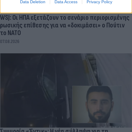
Data Deletion
Data Access
Privacy Policy
WSJ: Οι ΗΠΑ εξετάζουν το σενάριο περιορισμένης
ρωσικής επίθεσης για να «δοκιμάσει» ο Πούτιν
το ΝΑΤΟ
07.08.2026
Συμμορία «Έντικ»: Η νέα σύλληψη για τη