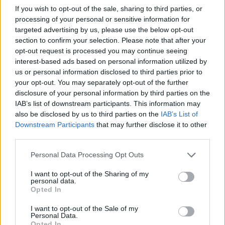
Εργατοϋπαλλήλων Εμφιαλωμένων Ποτών Βορείου
If you wish to opt-out of the sale, sharing to third parties, or
processing of your personal or sensitive information for
Ελλάδας και μέλος της Διοίκησης της ΓΣΕΕ.
targeted advertising by us, please use the below opt-out
section to confirm your selection. Please note that after your
opt-out request is processed you may continue seeing
interest-based ads based on personal information utilized by
us or personal information disclosed to third parties prior to
your opt-out. You may separately opt-out of the further
disclosure of your personal information by third parties on the
IAB’s list of downstream participants. This information may
also be disclosed by us to third parties on the
IAB’s List of
Downstream Participants
that may further disclose it to other
third parties.
Please note that this website/app uses one or more Google
Personal Data Processing Opt Outs
services and may gather and store information including but
not limited to your visit or usage behaviour. You may click to
I want to opt-out of the Sharing of my
personal data.
grant or deny consent to Google and its third-party tags to
Opted In
use your data for below specified purposes in below Google
consent section.
I want to opt-out of the Sale of my
Personal Data.
Opted In