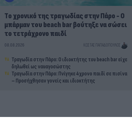
Tο χρονικό της τραγωδίας στην Πάρο - Ο
μπάρμαν του beach bar βούτηξε να σώσει
το τετράχρονο παιδί
08.08.2026
ΚΏΣΤΑΣ ΠΑΠΑΔΌΠΟΥΛΟΣ
Τραγωδία στην Πάρο: Ο ιδιοκτήτης του beach bar είχε
δηλωθεί ως ναυαγοσώστης
Τραγωδία στην Πάρο: Πνίγηκε 4χρονο παιδί σε πισίνα
– Προσήχθησαν γονείς και ιδιοκτήτης