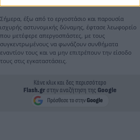
παρά μόνο σε στελέχη της διοίκησης.
Σήμερα, έξω από το εργοστάσιο και παρουσία
ισχυρής αστυνομικής δύναμης, έφτασε λεωφορείο
που μετέφερε απεργοσπάστες, με τους
συγκεντρωμένους να φωνάζουν συνθήματα
εναντίον τους και να μην επιτρέπουν την είσοδο
τους στις εγκαταστάσεις.
Κάνε κλικ και δες περισσότερο
Flash.gr
στην αναζήτηση της
Google