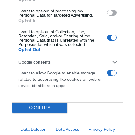
I want to opt-out of processing my
Personal Data for Targeted Advertising.
Opted In
I want to opt-out of Collection, Use,
Retention, Sale, and/or Sharing of my
Personal Data that Is Unrelated with the
Purposes for which it was collected.
Opted Out
Google consents
I want to allow Google to enable storage
related to advertising like cookies on web or
Εργαζόμενοι στη "Μαλαματίνα” βρίσκονται εδώ και
device identifiers in apps.
μέρες σε κινητοποιήσεις ζητώντας από την
εργοδοσία να πάρει πίσω τις απολύσεις που έκανε
CONFIRM
πρόσφατα και να υπογράψει αξιοπρεπείς
συμβάσεις εργασίας. Σε όλο αυτό το διάστημα, δεν
επιτρέπουν την είσοδο σε άλλους εργαζόμενους,
Data Deletion
Data Access
Privacy Policy