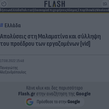
ιδήσεων
Ελλάδα
Πολιτική
Οικονομία
Επιχειρήσεις
Κόσμος
Σπορ
Showbiz
Weekend
Ελλάδα
Απολύσεις στη Μαλαματίνα και σύλληψη
του προέδρου των εργαζομένων [vid]
17.08.2022 15:48
Παναγιώτης
Αλεξανδρόπουλος
Κάνε κλικ και δες περισσότερο
Flash.gr
στην αναζήτηση της
Google