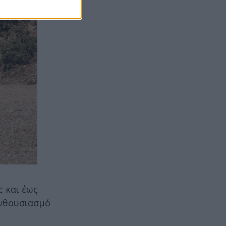
c και έως
ενθουσιασμό