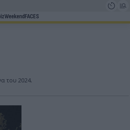
iz
Weekend
FACES
να του 2024.