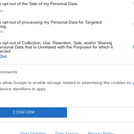
o opt-out of the Sale of my Personal Data.
αιρετισμό, ευχαριστώντας όλους τους αγωνιζόμενο
In
 μια υπόσχεση για το 2025. Το Ιστορικό Ράλλυ Ακρ
 θα διέλθει από ανεξερεύνητα μονοπάτια, από νέες 
to opt-out of processing my Personal Data for Targeted
ing.
αγής της ημερομηνίας, καθώς ο αγώνας την επόμενη
In
ίου, αποτελώντας τον έβδομο γύρο του Ευρωπαϊκού
o opt-out of Collection, Use, Retention, Sale, and/or Sharing
γονός που θα προσελκύσει περισσότερα πληρώματα
ersonal Data that Is Unrelated with the Purposes for which it
lected.
Out
consents
o allow Google to enable storage related to advertising like cookies on
evice identifiers in apps.
CONFIRM
Data Deletion
Data Access
Privacy Policy