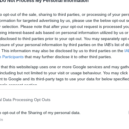
Do Not Process My Personal Information
to opt-out of the sale, sharing to third parties, or processing of your per
formation for targeted advertising by us, please use the below opt-out s
r selection. Please note that after your opt-out request is processed y
eing interest-based ads based on personal information utilized by us or
disclosed to third parties prior to your opt-out. You may separately opt-
losure of your personal information by third parties on the IAB’s list of
. This information may also be disclosed by us to third parties on the
IA
Participants
that may further disclose it to other third parties.
 that this website/app uses one or more Google services and may gath
including but not limited to your visit or usage behaviour. You may click 
 to Google and its third-party tags to use your data for below specifi
ogle consent section.
l Data Processing Opt Outs
o opt-out of the Sharing of my personal data.
In
κής Επιτροπής του αγώνα, Φωτεινή Ψαρράκου αφού