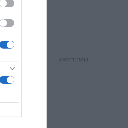
υς που
όπολις θα
ειδικές
 χρονιά θα
 από το