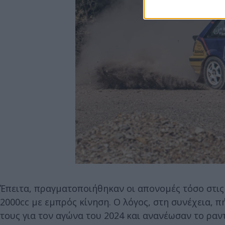
Έπειτα, πραγματοποιήθηκαν οι απονομές τόσο στις 
2000cc με εμπρός κίνηση. Ο λόγος, στη συνέχεια, 
τους για τον αγώνα του 2024 και ανανέωσαν το ραν