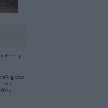
οιήθηκε η
.
ωταθλήματος
πονδίας
 Ράλλυ