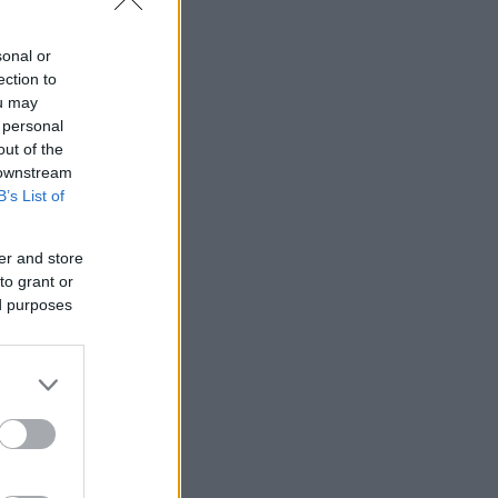
sonal or
ection to
ou may
 personal
out of the
 downstream
B’s List of
er and store
to grant or
ed purposes
 καλωσόρισε