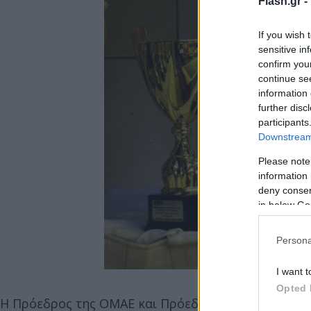
Flash.gr -
If you wish 
sensitive in
confirm you
continue se
information 
further disc
participants
Downstream 
Please note
information 
deny consent
in below Go
Persona
I want t
Opted 
Η Πρόεδρος της ΟΜΑΕ και Πρόεδρος της Οργανωτι