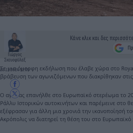
Κάνε κλικ και δες περισσότ
Γιώργος
Σκευοφύλαξ
Σε μια όμορφη εκδήλωση που έλαβε χώρα στο Royal
29.12.2024 11:00
βράβευση των αγωνιζόμενων που διακρίθηκαν στις 
Ο αγώνας επανήλθε στο Ευρωπαϊκό στερέωμα το 20
Ράλλυ Ιστορικών αυτοκινήτων και παρέμεινε στο θ
εξέφρασαν για άλλη μια χρονιά την ικανοποίησή τ
Ακρόπολις να διατηρεί τη θέση του στο Ευρωπαϊκό