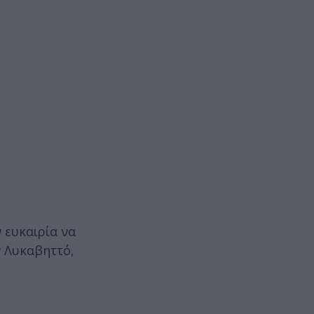
 ευκαιρία να
ν Λυκαβηττό,