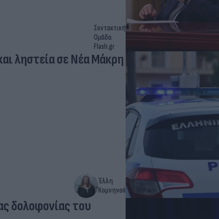
Συντακτική
Ομάδα
Flash.gr
και ληστεία σε Νέα Μάκρη
Έλλη
Κομνηνού
ας δολοφονίας του