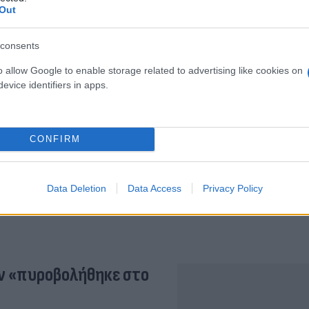
Out
consents
o allow Google to enable storage related to advertising like cookies on
Εύη
Κούρτη
evice identifiers in apps.
CONFIRM
Data Deletion
Data Access
Privacy Policy
ν «πυροβολήθηκε στο