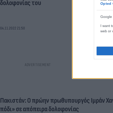
δολοφονίας του
Opted 
Google 
I want t
04.11.2022 21:50
web or d
Πακιστάν: Ο πρώην πρωθυπουργός Ιμράν Χα
πόδι» σε απόπειρα δολοφονίας