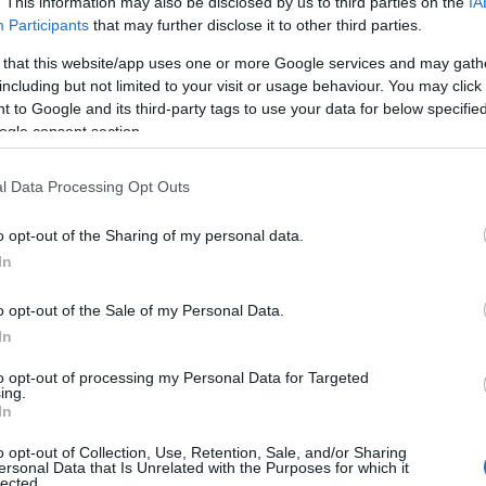
. This information may also be disclosed by us to third parties on the
IA
Participants
that may further disclose it to other third parties.
 that this website/app uses one or more Google services and may gath
including but not limited to your visit or usage behaviour. You may click 
Εύη
Κούρτη
 to Google and its third-party tags to use your data for below specifi
ς του Πούτιν από
ogle consent section.
l Data Processing Opt Outs
o opt-out of the Sharing of my personal data.
In
o opt-out of the Sale of my Personal Data.
In
to opt-out of processing my Personal Data for Targeted
ing.
Αγγελική
In
Γιαννακού
o opt-out of Collection, Use, Retention, Sale, and/or Sharing
ό για την απόπειρα
ersonal Data that Is Unrelated with the Purposes for which it
lected.