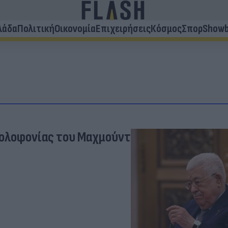
λάδα
Πολιτική
Οικονομία
Επιχειρήσεις
Κόσμος
Σπορ
Showb
δολοφονίας του Μαχμούντ