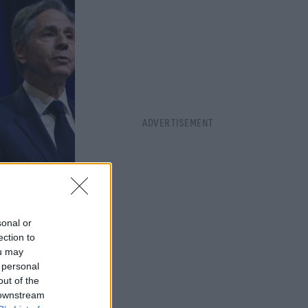
sonal or
ection to
ou may
 personal
out of the
 downstream