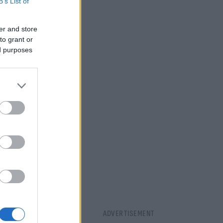
B’s List of
er and store
to grant or
ed purposes