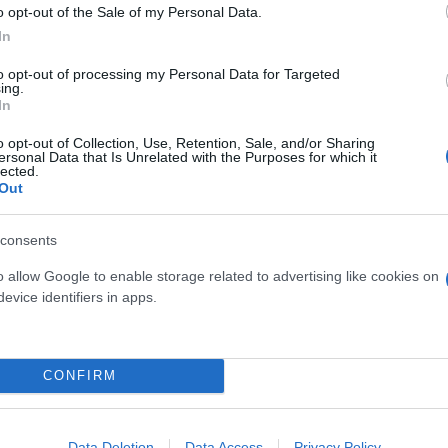
o opt-out of the Sale of my Personal Data.
In
to opt-out of processing my Personal Data for Targeted
ing.
In
o opt-out of Collection, Use, Retention, Sale, and/or Sharing
ersonal Data that Is Unrelated with the Purposes for which it
lected.
Out
consents
o allow Google to enable storage related to advertising like cookies on
evice identifiers in apps.
ερο
Flash.gr
στην αναζήτηση της
Google
CONFIRM
Data Deletion
Data Access
Privacy Policy