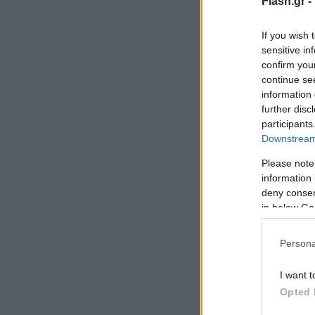
Flash.gr -
If you wish 
sensitive in
confirm you
continue se
information 
further disc
participants
Downstream 
Please note
information 
deny consent
in below Go
Persona
I want t
Opted 