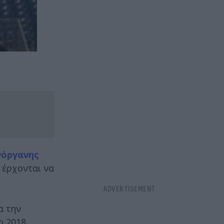
νόργανης
ς έρχονται να
α την
ο 2018,