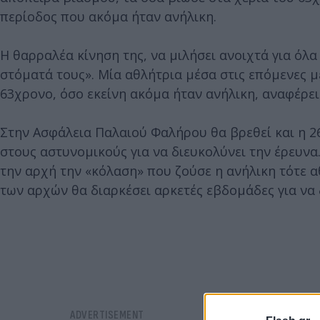
περίοδος που ακόμα ήταν ανήλικη.
Η θαρραλέα κίνηση της, να μιλήσει ανοιχτά για όλα
στόματά τους». Μία αθλήτρια μέσα στις επόμενες μ
63χρονο, όσο εκείνη ακόμα ήταν ανήλικη, αναφέρει
Στην Ασφάλεια Παλαιού Φαλήρου θα βρεθεί και η 
στους αστυνομικούς για να διευκολύνει την έρευνα
την αρχή την «κόλαση» που ζούσε η ανήλικη τότε αθ
των αρχών θα διαρκέσει αρκετές εβδομάδες για να 