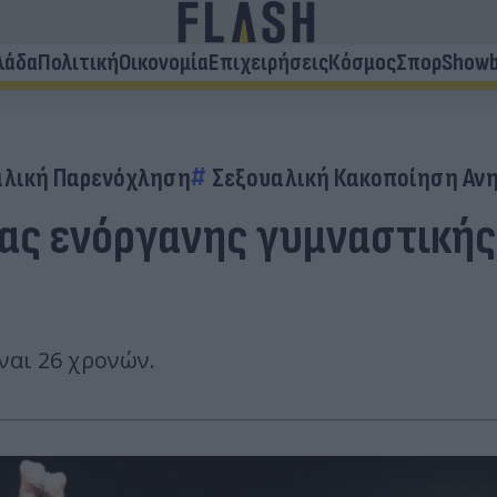
λάδα
Πολιτική
Οικονομία
Επιχειρήσεις
Κόσμος
Σπορ
Showb
αλική Παρενόχληση
Σεξουαλική Κακοποίηση Αν
ας ενόργανης γυμναστικής:
ναι 26 χρονών.