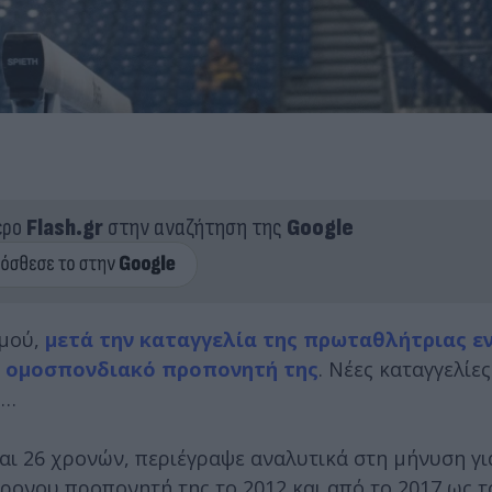
ερο
Flash.gr
στην αναζήτηση της
Google
σμού,
μετά την καταγγελία της πρωταθλήτριας ε
ν ομοσπονδιακό προπονητή της
. Νέες καταγγελίε
η…
αι 26 χρονών, περιέγραψε αναλυτικά στη μήνυση γι
ρονου προπονητή της το 2012 και από το 2017 ως τ