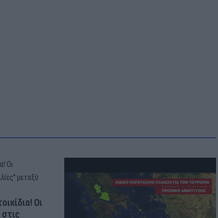
οικίδια! Οι
 στις