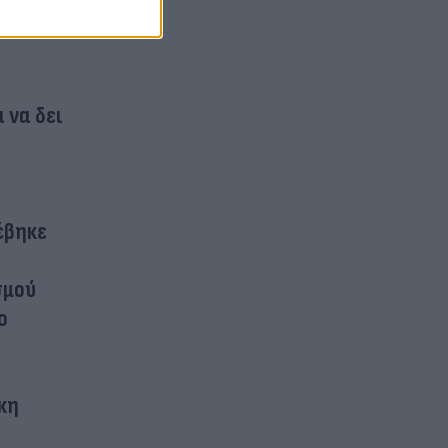
 να δει
έβηκε
σμού
ο
κη