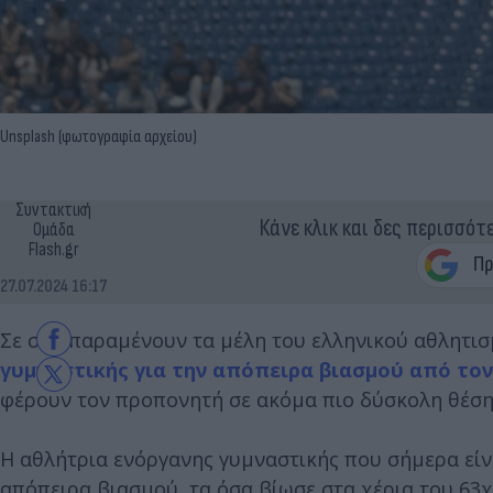
Unsplash (φωτογραφία αρχείου)
Συντακτική
Κάνε κλικ και δες περισσότ
Ομάδα
Flash.gr
27.07.2024 16:17
Σε σοκ παραμένουν τα μέλη του ελληνικού αθλητι
γυμναστικής για την απόπειρα βιασμού από το
φέρουν τον προπονητή σε ακόμα πιο δύσκολη θέσ
Η αθλήτρια ενόργανης γυμναστικής που σήμερα είν
απόπειρα βιασμού, τα όσα βίωσε στα χέρια του 63χ