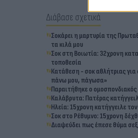
Διάβασε σχετικά
Σοκάρει η μαρτυρία της Πρωταθ
τα κιλά μου
Σοκ στη Βοιωτία: 32χρονη κατα
τοποθεσία
Κατάθεση - σοκ αθλήτριας για
πάνω μου, πάγωσα»
Παραιτήθηκε ο ομοσπονδιακός
Καλάβρυτα: Πατέρας κατήγγειλ
Ηλεία: 15χρονη κατήγγειλε το
Σοκ στο Ρέθυμνο: 15χρονη δέχ
Διαψεύδει πως έπεσε θύμα σε