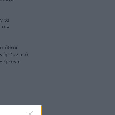
ν τα
 τον
κατάθεση
γνώριζαν από
 Η έρευνα