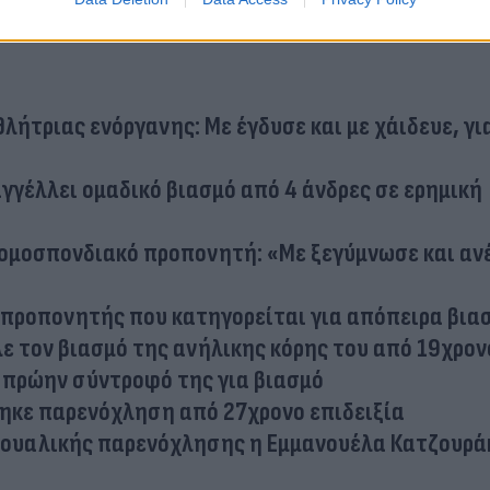
λήτριας ενόργανης: Με έγδυσε και με χάιδευε, για
γγέλλει ομαδικό βιασμό από 4 άνδρες σε ερημική
 ομοσπονδιακό προπονητή: «Με ξεγύμνωσε και αν
 προπονητής που κατηγορείται για απόπειρα βια
ε τον βιασμό της ανήλικης κόρης του από 19χρον
ν πρώην σύντροφό της για βιασμό
θηκε παρενόχληση από 27χρονο επιδειξία
ξουαλικής παρενόχλησης η Εμμανουέλα Κατζουρά