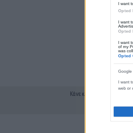
I want t
Opted 
I want 
Advertis
Opted 
I want t
of my P
was col
Opted 
Google 
I want t
web or d
Κάνε κλικ και δες περισσότ