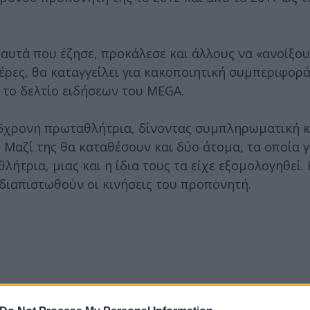
 αυτά που έζησε, προκάλεσε και άλλους να «ανοίξου
έρες, θα καταγγείλει για κακοποιητική συμπεριφορά
 το δελτίο ειδήσεων του MEGA.
26χρονη πρωταθλήτρια, δίνοντας συμπληρωματική 
. Μαζί της θα καταθέσουν και δύο άτομα, τα οποία 
λήτρια, μιας και η ίδια τους τα είχε εξομολογηθεί.
διαπιστωθούν οι κινήσεις του προπονητή.