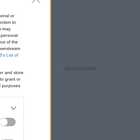
sonal or
ection to
ou may
 personal
out of the
 downstream
B’s List of
er and store
to grant or
ed purposes