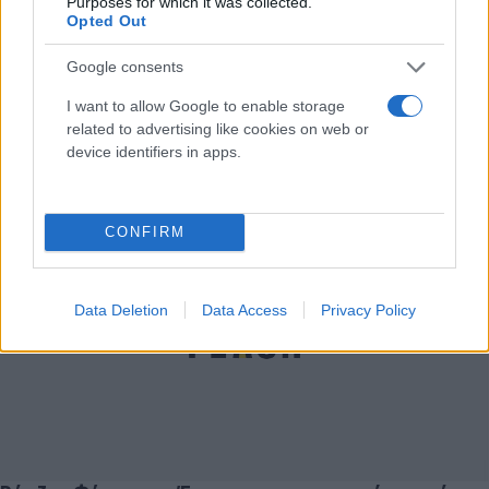
Purposes for which it was collected.
Opted Out
Google consents
Ρότζερ Φέντερερ: Αποσύρεται από το
I want to allow Google to enable storage
related to advertising like cookies on web or
επαγγελματικό τένις
device identifiers in apps.
Παναγιώτης
15.09.2022 16:38
Αλεξανδρόπουλος
CONFIRM
Data Deletion
Data Access
Privacy Policy