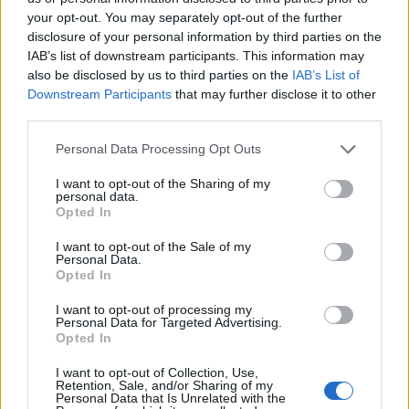
your opt-out. You may separately opt-out of the further
disclosure of your personal information by third parties on the
IAB’s list of downstream participants. This information may
also be disclosed by us to third parties on the
IAB’s List of
Downstream Participants
that may further disclose it to other
third parties.
Please note that this website/app uses one or more Google
Personal Data Processing Opt Outs
services and may gather and store information including but
Χερσώνα: Ολοκληρώθηκε η πλήρης απόσυρση
not limited to your visit or usage behaviour. You may click to
I want to opt-out of the Sharing of my
των ρωσικών στρατευμάτων
personal data.
grant or deny consent to Google and its third-party tags to
Opted In
use your data for below specified purposes in below Google
Αγγελική
11.11.2022 13:46
consent section.
Γιαννακού
I want to opt-out of the Sale of my
Personal Data.
Opted In
I want to opt-out of processing my
Personal Data for Targeted Advertising.
Opted In
I want to opt-out of Collection, Use,
Retention, Sale, and/or Sharing of my
Personal Data that Is Unrelated with the