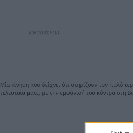
Μία κίνηση που δείχνει ότι στηρίζουν τον Ιταλό τε
τελευταία ματς, με την εμφάνισή του κόντρα στη Β