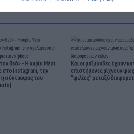
τον θεό» - Η κυρία Μέσι
Και οι μαϊμούδες έχουν κατ
 στο Instagram, την
επιστήμονες ρίχνουν φως
ι η σύντροφος του
"φιλίες" μεταξύ διαφορε
hoto)