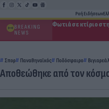
Ροή Ειδήσεων
Ελ
Φωτιά σε κτίριο στ
BREAKING
NEWS
Σπορ
Παναθηναϊκός
Ποδόσφαιρο
Βιγιαρεά
Αποθεώθηκε από τον κόσμο 