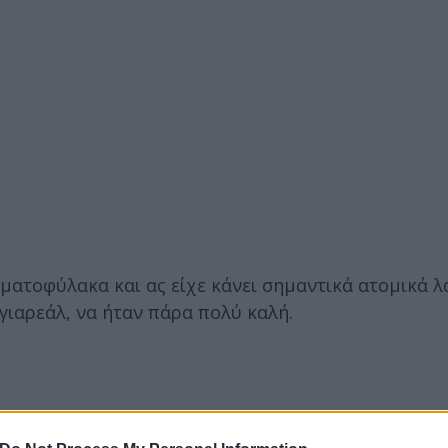
ρματοφύλακα και ας είχε κάνει σημαντικά ατομικά λ
ιγιαρεάλ, να ήταν πάρα πολύ καλή.