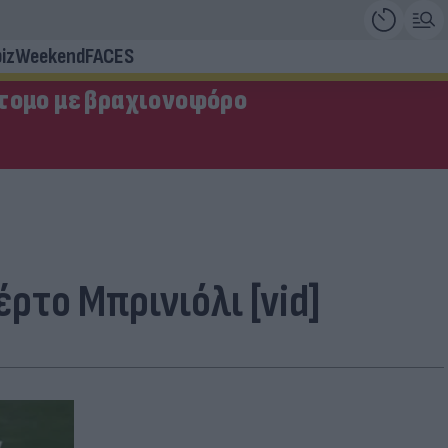
iz
Weekend
FACES
τομο με βραχιονοφόρο
το Μπρινιόλι [vid]