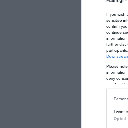
Flash.gr -
If you wish 
sensitive in
confirm you
continue se
information 
further disc
participants
Downstream 
Please note
information 
deny consent
in below Go
Persona
I want t
Opted 