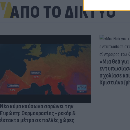
ΑΠΟ ΤΟ ΔΙΚΤΥΟ
«Μια θεά για 
εντυπωσίασε
σχολίασε κα
Κριστιάνο (p
Νέο κύμα καύσωνα σαρώνει την
Ευρώπη: Θερμοκρασίες - ρεκόρ &
έκτακτα μέτρα σε πολλές χώρες