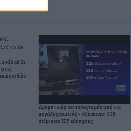
οικίδια! Οι
 στις
τικών ειδών
Δραματικός ο απολογισμός από τις
μεγάλες φωτιές - «Κόκκινα» 118
κτίρια σε 325 ελέγχους