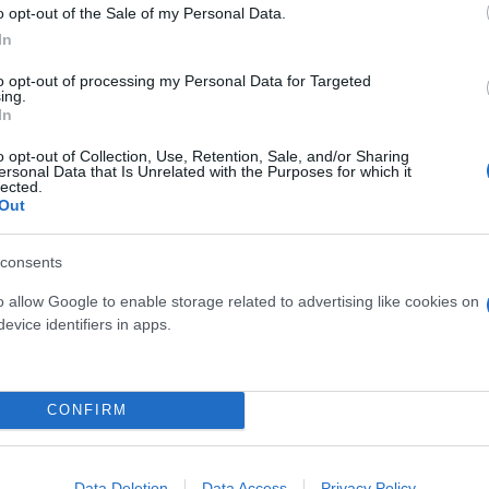
o opt-out of the Sale of my Personal Data.
In
ερο
Flash.gr
στην αναζήτηση της
Google
to opt-out of processing my Personal Data for Targeted
ing.
In
o opt-out of Collection, Use, Retention, Sale, and/or Sharing
ersonal Data that Is Unrelated with the Purposes for which it
lected.
Out
consents
o allow Google to enable storage related to advertising like cookies on
evice identifiers in apps.
φαιρο
Βιγιαρεάλ
Europa League
CONFIRM
Data Deletion
Data Access
Privacy Policy