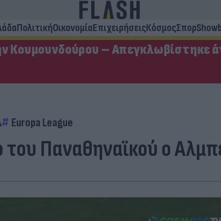
λάδα
Πολιτική
Οικονομία
Επιχειρήσεις
Κόσμος
Σπορ
Showb
ην Κουμουνδούρου – Απεγκλωβίστηκε ά
λ
Europa League
του Παναθηναϊκού ο Αλμπέρ