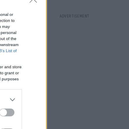
sonal or
ection to
ou may
 personal
out of the
 downstream
B’s List of
er and store
to grant or
ed purposes