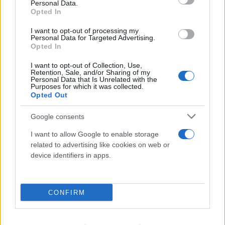
Personal Data.
Opted In
I want to opt-out of processing my
Personal Data for Targeted Advertising.
Opted In
I want to opt-out of Collection, Use,
Retention, Sale, and/or Sharing of my
Personal Data that Is Unrelated with the
Purposes for which it was collected.
Opted Out
Google consents
I want to allow Google to enable storage
related to advertising like cookies on web or
device identifiers in apps.
Ιωάννα Τούνη: Ο προορισμός που επέλεξε για να
γιορτάσει τα 33α γενέθλιά της
CONFIRM
09.08.2026
ΤΖΏΡΤΖΙΑ ΓΕΩΡΓΊΟΥ