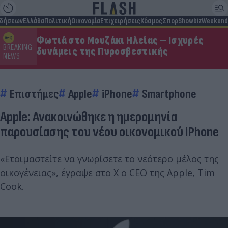
ιδήσεων
Ελλάδα
Πολιτική
Οικονομία
Επιχειρήσεις
Κόσμος
Σπορ
Showbiz
Weekend
Φωτιά στο Μουζάκι Ηλείας – Ισχυρές
BREAKING
δυνάμεις της Πυροσβεστικής
NEWS
Επιστήμες
Apple
iPhone
Smartphone
Apple: Ανακοινώθηκε η ημερομηνία
παρουσίασης του νέου οικονομικού iPhone
«Ετοιμαστείτε να γνωρίσετε το νεότερο μέλος της
οικογένειας», έγραψε στο Χ ο CEO της Apple, Tim
Cook.