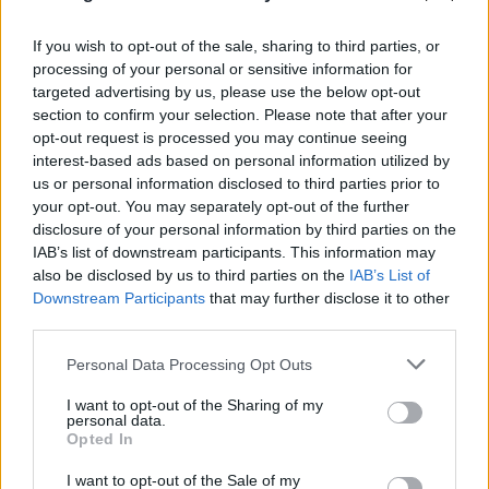
If you wish to opt-out of the sale, sharing to third parties, or
processing of your personal or sensitive information for
targeted advertising by us, please use the below opt-out
section to confirm your selection. Please note that after your
opt-out request is processed you may continue seeing
interest-based ads based on personal information utilized by
us or personal information disclosed to third parties prior to
your opt-out. You may separately opt-out of the further
disclosure of your personal information by third parties on the
Μοτζτάμπα Χαμενεΐ: Νέο βίντεο εν μέσω φημών
IAB’s list of downstream participants. This information may
για την υγεία του – Άγνωστο πότε καταγράφηκε
also be disclosed by us to third parties on the
IAB’s List of
Downstream Participants
that may further disclose it to other
09.08.2026
third parties.
Please note that this website/app uses one or more Google
Personal Data Processing Opt Outs
services and may gather and store information including but
not limited to your visit or usage behaviour. You may click to
I want to opt-out of the Sharing of my
personal data.
grant or deny consent to Google and its third-party tags to
Opted In
use your data for below specified purposes in below Google
consent section.
I want to opt-out of the Sale of my