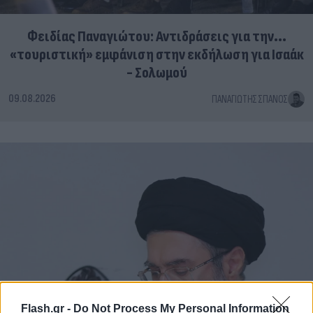
Φειδίας Παναγιώτου: Αντιδράσεις για την...
«τουριστική» εμφάνιση στην εκδήλωση για Ισαάκ
- Σολωμού
09.08.2026
ΠΑΝΑΓΙΏΤΗΣ ΣΠΑΝΌΣ
Flash.gr -
Do Not Process My Personal Information