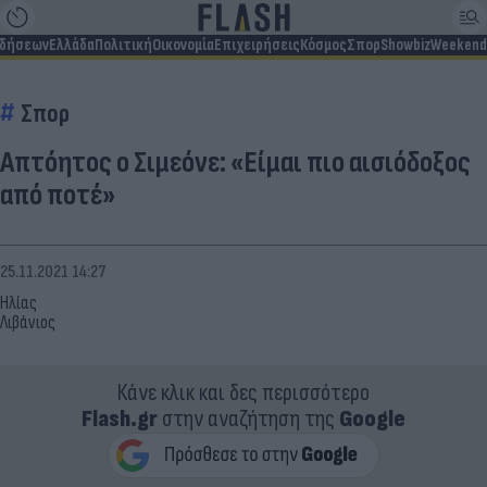
ιδήσεων
Ελλάδα
Πολιτική
Οικονομία
Επιχειρήσεις
Κόσμος
Σπορ
Showbiz
Weekend
Σπορ
Απτόητος ο Σιμεόνε: «Είμαι πιo αισιόδοξος
από ποτέ»
25.11.2021 14:27
Ηλίας
Λιβάνιος
Κάνε κλικ και δες περισσότερο
Flash.gr
στην αναζήτηση της
Google