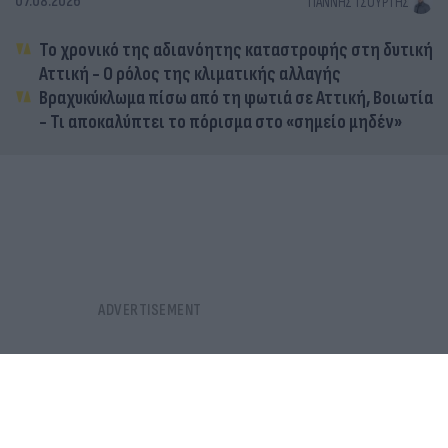
07.08.2026
ΓΙΆΝΝΗΣ ΤΣΟΎΡΤΗΣ
Το χρονικό της αδιανόητης καταστροφής στη δυτική
Αττική - Ο ρόλος της κλιματικής αλλαγής
Βραχυκύκλωμα πίσω από τη φωτιά σε Αττική, Βοιωτία
- Τι αποκαλύπτει το πόρισμα στο «σημείο μηδέν»