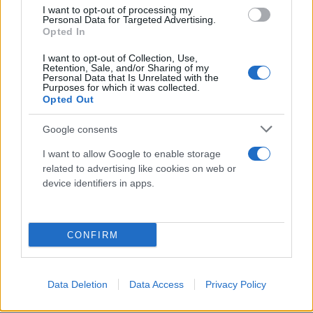
Το Champions League δεν σου αφήνει περιθώρια
I want to opt-out of processing my
Personal Data for Targeted Advertising.
για λάθη, καθώς προκρίνονται μόνο αυτοί που το
Opted In
αξίζουν. Η Μίλαν έχει την ευκαιρία να περάσει, η
I want to opt-out of Collection, Use,
Πόρτο επίσης, όπως κι εμείς. Οποιος πραγματικά
Retention, Sale, and/or Sharing of my
Personal Data that Is Unrelated with the
το αξίζει, θα περάσει. Αλλά είμαι πιο αισιόδοξος
Purposes for which it was collected.
Opted Out
από ποτέ».
Google consents
Κάνε κλικ και δες περισσότερο
I want to allow Google to enable storage
Flash.gr
στην αναζήτηση της
Google
related to advertising like cookies on web or
device identifiers in apps.
CONFIRM
Data Deletion
Data Access
Privacy Policy
Διάβασε περισσότερα