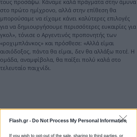
τους προσάψω. Κάναμε καλά πράγματα στην άμυνα
στο πρώτο ημίχρονο, αλλά στην επίθεση θα
μπορούσαμε να είχαμε κάνει καλύτερες επιλογές
για να δημιουργήσουμε περισσότερες ευκαιρίες για
γκολ», τόνισε ο Αργεντινός προπονητής των
«ροχιμπλάνκος» και πρόσθεσε: «Αλλά είμαι
αισιόδοξος, πάντα θα είμαι, δεν θα αλλάξω ποτέ. Η
ομάδα, αναμφίβολα, θα παίξει πολύ καλά στο
τελευταίο παιχνίδι.
Flash.gr -
Do Not Process My Personal Information
If you wish to opt-out of the sale, sharing to third parties, or