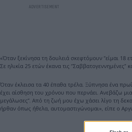
«Όταν ξεκίνησα τη δουλειά σκεφτόμουν ‘’είμαι 18 ετ
Σε ηλικία 25 ετών έκανα τις ‘’Σαββατογεννημένες’’ 
Όταν έκλεισα τα 40 έπαθα τρέλα. Ξύπνησα ένα πρωί κ
έχει αίσθηση του χρόνου που περνάει. Ανεβάζω μια
μεγάλωσες’’. Από τη ζωή μου έχω χάσει λίγο τη δεκ
ήρθαν όπως ήθελα, αυτομαστιγώνομαι», είπε ο Αργ