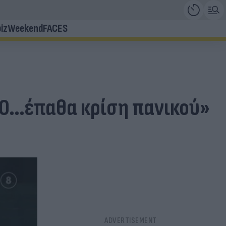
iz
Weekend
FACES
 40…έπαθα κρίση πανικού»