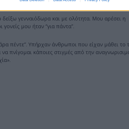
γιατί ο δρόμος δεν ήταν «στρωμένος με ροδοπέταλα
ο δείξω γενναιόδωρα και με ολότητα. Μου αρέσει η
 γονείς μου ήταν ‘’για πάντα’’.
 πάρα πέντε’’. Υπήρχαν άνθρωποι που είχαν μάθει το
α να πνίγομαι κάποιες στιγμές από την αναγνωρισιμ
χία».