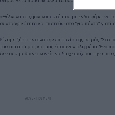
σειράς «Στο πάρα 5» αλλά τα δύσκολα ήρθαν μετά 
«Θέλω να το ζήσω και αυτό που με ενδιαφέρει να τ
συντροφικότητα και πιστεύω στο ‘’για πάντα’’ γιατί οι
Είχαμε ζήσει έντονα την επιτυχία της σειράς ‘’Στο
του σπιτιού μας και μας έπαιρναν όλη μέρα. Ένιωσ
δεν σου μαθαίνει κανείς να διαχειρίζεσαι την επιτυ