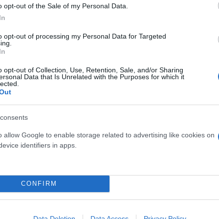
o opt-out of the Sale of my Personal Data.
In
to opt-out of processing my Personal Data for Targeted
ing.
In
o opt-out of Collection, Use, Retention, Sale, and/or Sharing
ersonal Data that Is Unrelated with the Purposes for which it
lected.
Out
consents
o allow Google to enable storage related to advertising like cookies on
evice identifiers in apps.
CONFIRM
ς» ενώ παραδέχεται ότι βίωσε στο έπακρο την επιτ
Data Deletion
Data Access
Privacy Policy