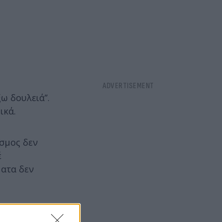
ω δουλειά’’.
ικά.
όσμος δεν
έ
ματα δεν