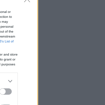
sonal or
ection to
ou may
 personal
out of the
 downstream
B’s List of
er and store
to grant or
ed purposes