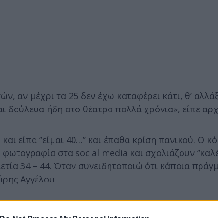
ών, αν μέχρι τα 25 δεν έχω καταφέρει κάτι, θ’ αλλάξ
και δούλευα ήδη στο θέατρο πολλά χρόνια», είπε αρχ
αι είπα ‘’είμαι 40…’’ και έπαθα κρίση πανικού. Ο κ
 φωτογραφία στα social media και σχολιάζουν ‘’καλ
αετία 34 – 44. Όταν συνειδητοποιώ ότι κάποια πράγ
ύρης Αγγέλου.