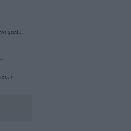
ινο χαλί…
»
υθεί η