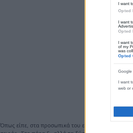
I want t
Opted 
I want 
Advertis
Opted 
I want t
of my P
was col
Opted 
Google 
I want t
web or d
Όπως είπε, στα προσωπικά του είναι πολύ «ανοιχτό