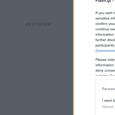
Flash.gr -
If you wish 
sensitive in
confirm you
continue se
information 
further disc
participants
Downstream 
Please note
information 
deny consent
in below Go
Persona
I want t
Opted 