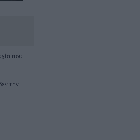
υχία που
δεν την