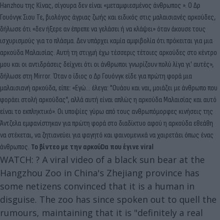
Hanzhou της Κίνας, σίγουρα δεν είναι «μεταμφιεσμένος άνθρωπος ». Ο Δρ
Γουόνγκ Σιου Τε, βιολόγος άγριας ζωής και ειδικός στις μαλαισιανές αρκούδες,
δήλωσε ότι «δεν ήξερε αν έπρεπε να γελάσει ή να κλάψει» όταν άκουσε τους
ισχυρισμούς για το πλάσμα. Δεν υπάρχει καμία αμφιβολία ότι πρόκειται για μια
αρκούδα Μαλαισίας. Αυτή τη στιγμή έχω τέσσερις τέτοιες αρκούδες στο κέντρο
μου και οι αντιδράσεις δείχνει ότι οι άνθρωποι γνωρίζουν πολύ λίγα γι' αυτές»,
δήλωσε στη Mirror. Όταν ο ίδιος ο Δρ Γουόνγκ είδε για πρώτη φορά μια
μαλαισιανή αρκούδα, είπε: «Εγώ… έλεγα: "Ουάου και ναι, μοιάζει με άνθρωπο που
φοράει στολή αρκούδας", αλλά αυτή είναι απλώς η αρκούδα Μαλαισίας και αυτό
είναι το εκπληκτικό». Οι υποψίες γύρω από τους ανθρωπόμορφες κινήσεις της
Άντζελα εμφανίστηκαν για πρώτη φορά στο διαδίκτυο αφού η αρκούδα εθεάθη
να στέκεται, να ζητιανεύει για φαγητό και φαινομενικά να χαιρετάει όπως ένας
άνθρωπος.
To βίντεο με την αρκούDα που έγινε viral
WATCH: ? A viral video of a black sun bear at the
Hangzhou Zoo in China's Zhejiang province has
some netizens convinced that it is a human in
disguise. The zoo has since spoken out to quell the
rumours, maintaining that it is "definitely a real