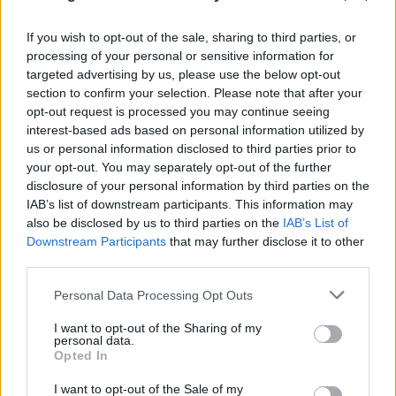
If you wish to opt-out of the sale, sharing to third parties, or
processing of your personal or sensitive information for
targeted advertising by us, please use the below opt-out
section to confirm your selection. Please note that after your
opt-out request is processed you may continue seeing
interest-based ads based on personal information utilized by
us or personal information disclosed to third parties prior to
your opt-out. You may separately opt-out of the further
disclosure of your personal information by third parties on the
IAB’s list of downstream participants. This information may
also be disclosed by us to third parties on the
IAB’s List of
Downstream Participants
that may further disclose it to other
third parties.
Η χαμηλή στάθμη του Δούναβη στη
Βουλγαρία αποκάλυψε τη γέφυρα του
Please note that this website/app uses one or more Google
Personal Data Processing Opt Outs
services and may gather and store information including but
Μεγάλου Κωνσταντίνου
not limited to your visit or usage behaviour. You may click to
I want to opt-out of the Sharing of my
personal data.
grant or deny consent to Google and its third-party tags to
06.08.2026
Opted In
use your data for below specified purposes in below Google
consent section.
I want to opt-out of the Sale of my