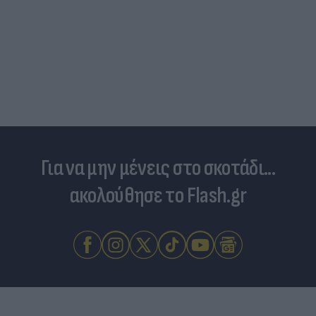
Skin dysmorphia: Όταν η εμμονή με το «τέλειο»
δέρμα αποτελεί πρόβλημα ψυχικής υγείας
Για να μην μένεις στο σκοτάδι...
ακολούθησε το Flash.gr