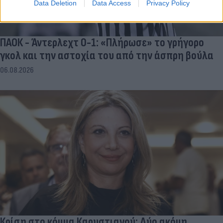
Data Deletion
Data Access
Privacy Policy
ΠΑΟΚ - Άντερλεχτ 0-1: «Πλήρωσε» το γρήγορο
γκολ και την αστοχία του από την άσπρη βούλα
06.08.2026
Κρίση στο κόμμα Καρυστιανού: Δύο ακόμη