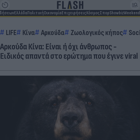
ιδήσεων
Ελλάδα
Πολιτική
Οικονομία
Επιχειρήσεις
Κόσμος
Σπορ
Showbiz
Weekend
LIFE
Κίνα
Αρκούδα
Ζωολογικός κήπος
Soci
Αρκούδα Κίνα: Είναι ή όχι άνθρωπος -
Ειδικός απαντά στο ερώτημα που έγινε viral