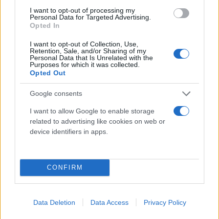
I want to opt-out of processing my
Personal Data for Targeted Advertising.
Opted In
I want to opt-out of Collection, Use,
Retention, Sale, and/or Sharing of my
Personal Data that Is Unrelated with the
Purposes for which it was collected.
Opted Out
Google consents
I want to allow Google to enable storage
related to advertising like cookies on web or
Αρκουμανέας: Μόνο το 4% των ασθενών που
device identifiers in apps.
έκαναν την 1η δόση εμβολίου κατέληξε
Αγγελική
23.04.2021 10:39
Γιαννακού
CONFIRM
Data Deletion
Data Access
Privacy Policy