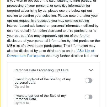
If you wish to opt-out of the sale, sharing to third parties, or
processing of your personal or sensitive information for
targeted advertising by us, please use the below opt-out
section to confirm your selection. Please note that after your
Εμβολιασμοί Αρκουμανέας: Το 95% όσων
opt-out request is processed you may continue seeing
βρίσκονται σε ΜΕΘ και όσων χάνουν τη ζωή τους
interest-based ads based on personal information utilized by
είναι ανεμβολίαστοι
us or personal information disclosed to third parties prior to
your opt-out. You may separately opt-out of the further
Έλλη
disclosure of your personal information by third parties on the
28.04.2021 08:45
Κομνηνού
IAB’s list of downstream participants. This information may
also be disclosed by us to third parties on the
IAB’s List of
Downstream Participants
that may further disclose it to other
third parties.
Please note that this website/app uses one or more Google
Personal Data Processing Opt Outs
services and may gather and store information including but
not limited to your visit or usage behaviour. You may click to
I want to opt-out of the Sharing of my
personal data.
grant or deny consent to Google and its third-party tags to
Opted In
use your data for below specified purposes in below Google
consent section.
I want to opt-out of the Sale of my
Personal Data.
Opted In