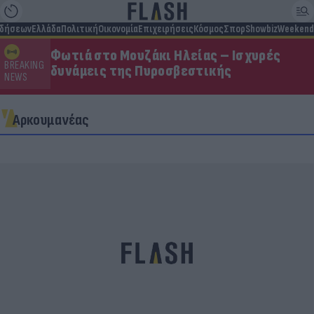
ιδήσεων
Ελλάδα
Πολιτική
Οικονομία
Επιχειρήσεις
Κόσμος
Σπορ
Showbiz
Weekend
Φωτιά στο Μουζάκι Ηλείας – Ισχυρές
BREAKING
δυνάμεις της Πυροσβεστικής
NEWS
Αρκουμανέας