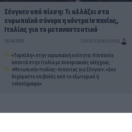
Σένγκεν υπό πίεση: Τι αλλάζει στα
ευρωπαϊκά σύνορα η κόντρα Ισπανίας,
Ιταλίας για το μεταναστευτικό
08.08.2026
ΓΙΏΡΓΟΣ ΓΕΩΡΓΑΚΌΠΟΥΛΟΣ
«Τορπίλη» στην ευρωπαϊκή ενότητα: Η Ισπανία
απαντά στην Ιταλία με συνοριακούς ελέγχους
«Μετωπική» Ιταλίας-Ισπανίας για Σένγκεν: «Δεν
δεχόμαστε επιβολές από το εξωτερικό ή
τελεσίγραφα»