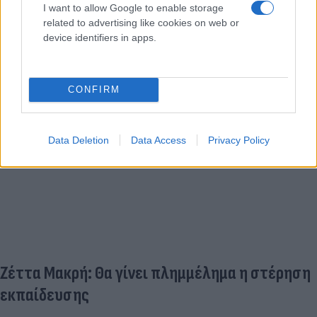
μην στερούν οι αρνητές γονείς στα παιδιά το
I want to allow Google to enable storage
related to advertising like cookies on web or
δικαίωμα της γνώσης και της παιδείας».
device identifiers in apps.
CONFIRM
Data Deletion
Data Access
Privacy Policy
Ζέττα Μακρή: Θα γίνει πλημμέλημα η στέρηση
εκπαίδευσης