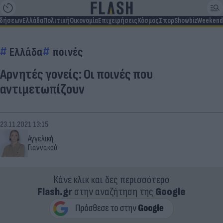
ιδήσεων
Ελλάδα
Πολιτική
Οικονομία
Επιχειρήσεις
Κόσμος
Σπορ
Showbiz
Weekend
Ελλάδα
ποινές
Αρνητές γονείς: Οι ποινές που
αντιμετωπίζουν
23.11.2021 13:15
Αγγελική
Γιαννακού
Κάνε κλικ και δες περισσότερο
Flash.gr
στην αναζήτηση της
Google