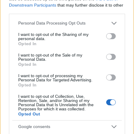
κυρώσεις.
Downstream Participants
that may further disclose it to other
third parties.
Please note that this website/app uses one or more Google
«Ο γονιός που είναι αρνητής και δεν στέλνει το
Personal Data Processing Opt Outs
services and may gather and store information including but
παιδί στο σχολείο θα τιμωρείται με ποινή
not limited to your visit or usage behaviour. You may click to
I want to opt-out of the Sharing of my
personal data.
φυλάκισης έως τρία χρόνια και χρηματική ποινή.
grant or deny consent to Google and its third-party tags to
Opted In
Θα κινδυνεύει να χάσει την επιμέλεια», ανέφερε η
use your data for below specified purposes in below Google
consent section.
κ. Παναγοπούλου. Και όπως επισήμανε, η αλλαγή
I want to opt-out of the Sale of my
Personal Data.
αυτή είναι επιβεβλημένη γιατί μέχρι τώρα υπήρχε
Opted In
ένα νομικό κενό.
I want to opt-out of processing my
Personal Data for Targeted Advertising.
Opted In
«Δεν υπήρχε ένας μηχανισμός που να λειτουργεί
I want to opt-out of Collection, Use,
και να προστατεύει τα παιδιά. Οι φορείς και οι
Retention, Sale, and/or Sharing of my
Personal Data that Is Unrelated with the
εκπαιδευτικοί θα έπρεπε να μεταβιβάζουν τα
Purposes for which it was collected.
στοιχεία στον εισαγγελέα για να παρεμβαίνει η
Opted Out
Δικαιοσύνη. Τώρα με τη θέσπιση αυτής της
Google consents
διάταξης αυστηροποιούνται τα πράγματα για να