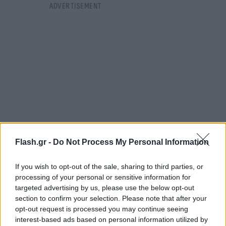
Flash.gr -
Do Not Process My Personal Information
If you wish to opt-out of the sale, sharing to third parties, or
processing of your personal or sensitive information for
https://youtu.be/nO3wITiULD4
targeted advertising by us, please use the below opt-out
section to confirm your selection. Please note that after your
Θυμίζουμε ότι ο 29χρονος συνελήφθη σήμερα το
opt-out request is processed you may continue seeing
interest-based ads based on personal information utilized by
πρωί μετά από τηλεφώνημα που έκανε ο ίδιος στην