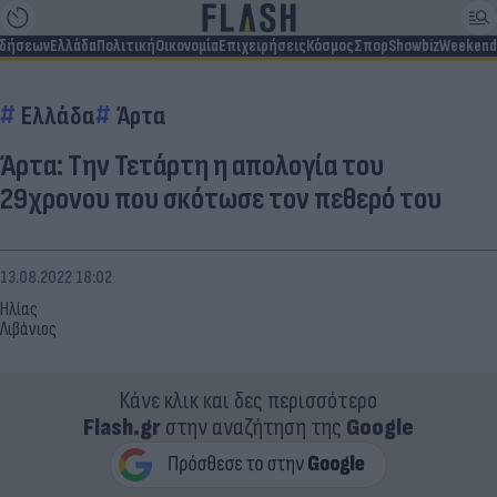
ιδήσεων
Ελλάδα
Πολιτική
Οικονομία
Επιχειρήσεις
Κόσμος
Σπορ
Showbiz
Weekend
Ελλάδα
Άρτα
Άρτα: Την Τετάρτη η απολογία του
29χρονου που σκότωσε τον πεθερό του
13.08.2022 18:02
Ηλίας
Λιβάνιος
Κάνε κλικ και δες περισσότερο
Flash.gr
στην αναζήτηση της
Google