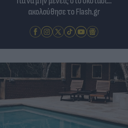
Για να μην μένεις στο σκοτάδι...
ακολούθησε το Flash.gr