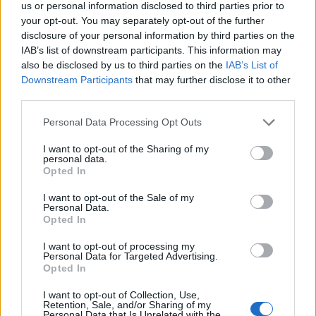
us or personal information disclosed to third parties prior to
Αστυνομική Διεύθυνση Άρτας υποδεικνύοντας το
your opt-out. You may separately opt-out of the further
σημείο στο οποίο βρισκόταν στο ορεινό χωριό
disclosure of your personal information by third parties on the
IAB’s list of downstream participants. This information may
Δαφνούλα Ευρυτανίας.
also be disclosed by us to third parties on the
IAB’s List of
Downstream Participants
that may further disclose it to other
third parties.
Please note that this website/app uses one or more Google
Personal Data Processing Opt Outs
services and may gather and store information including but
not limited to your visit or usage behaviour. You may click to
I want to opt-out of the Sharing of my
personal data.
grant or deny consent to Google and its third-party tags to
Opted In
use your data for below specified purposes in below Google
consent section.
I want to opt-out of the Sale of my
Personal Data.
Opted In
I want to opt-out of processing my
Personal Data for Targeted Advertising.
Opted In
I want to opt-out of Collection, Use,
Retention, Sale, and/or Sharing of my
Personal Data that Is Unrelated with the