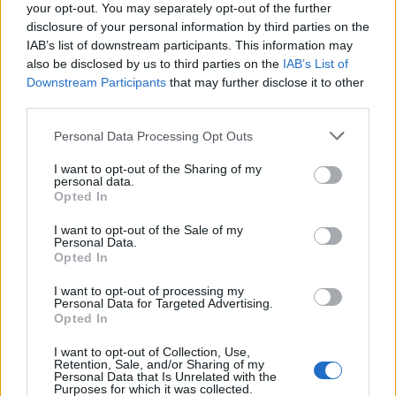
your opt-out. You may separately opt-out of the further
νεκρών Τούρκων. Μεταξύ των νεκρών είναι ο
disclosure of your personal information by third parties on the
Ντορούκ Ερσού Μπουγιούκτουντς, ένας από τους
IAB’s list of downstream participants. This information may
άνδρες του Μπουγιούν, ο οποίος είχε φυλακιστεί
also be disclosed by us to third parties on the
IAB’s List of
Downstream Participants
that may further disclose it to other
στην Ιταλία για λίγο καιρό».
third parties.
Please note that this website/app uses one or more Google
Personal Data Processing Opt Outs
services and may gather and store information including but
not limited to your visit or usage behaviour. You may click to
I want to opt-out of the Sharing of my
personal data.
grant or deny consent to Google and its third-party tags to
Opted In
use your data for below specified purposes in below Google
consent section.
I want to opt-out of the Sale of my
Personal Data.
Opted In
I want to opt-out of processing my
Personal Data for Targeted Advertising.
Opted In
I want to opt-out of Collection, Use,
Retention, Sale, and/or Sharing of my
Personal Data that Is Unrelated with the
Purposes for which it was collected.