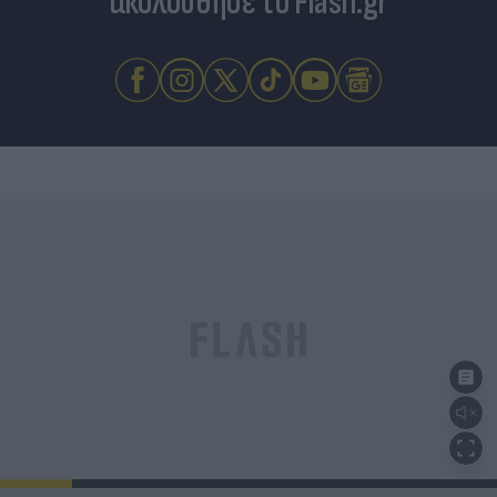
ακολούθησε το Flash.gr