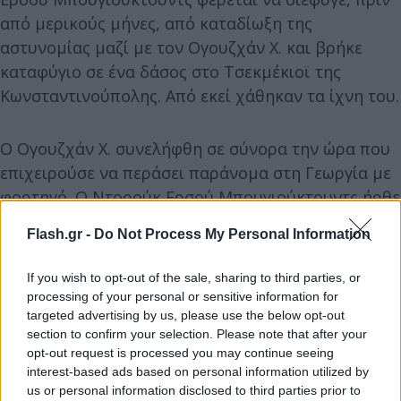
από μερικούς μήνες, από καταδίωξη της
αστυνομίας μαζί με τον Ογουζχάν Χ. και βρήκε
καταφύγιο σε ένα δάσος στο Τσεκμέκιοϊ της
Κωνσταντινούπολης. Από εκεί χάθηκαν τα ίχνη του.
Ο Ογουζχάν Χ. συνελήφθη σε σύνορα την ώρα που
επιχειρούσε να περάσει παράνομα στη Γεωργία με
φορτηγό. Ο Ντορούκ Ερσού Μπουγιούκτουντς ήρθε
στην Ελλάδα με αυτοκίνητο. Η Milliyet γράφει ότι
Flash.gr -
Do Not Process My Personal Information
νεκροί είναι επίσης οι Αμπντουραχμάν Τεκρού,
Οζκάν Καάν Τοζλού, Μπαρίς Τσαγάν, Ομέρ Κανζά
If you wish to opt-out of the sale, sharing to third parties, or
και Μπουράκ Ταχμάζ.
processing of your personal or sensitive information for
targeted advertising by us, please use the below opt-out
section to confirm your selection. Please note that after your
Η Milliyet αναφέρει ακόμη πως «η ελληνική
opt-out request is processed you may continue seeing
αστυνομία, η οποία συγκέντρωσε 25 φυσίγγια από
interest-based ads based on personal information utilized by
us or personal information disclosed to third parties prior to
το σημείο, κρατά μυστική την ταυτότητα των