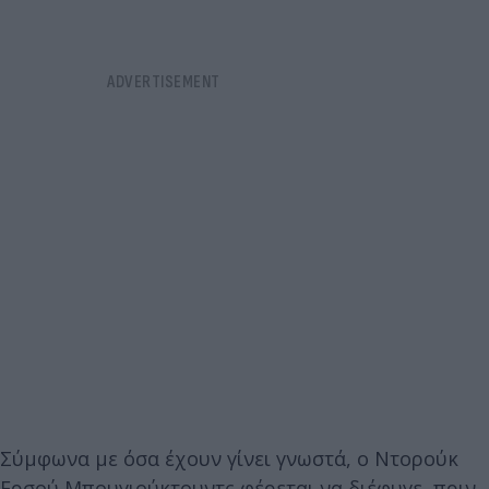
Σύμφωνα με όσα έχουν γίνει γνωστά, ο Ντορούκ
Ερσού Μπουγιούκτουντς φέρεται να διέφυγε, πριν