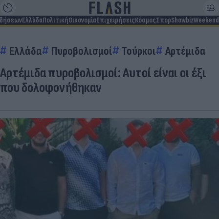
ιδήσεων
Ελλάδα
Πολιτική
Οικονομία
Επιχειρήσεις
Κόσμος
Σπορ
Showbiz
Weekend
Ελλάδα
Πυροβολισμοί
Τούρκοι
Αρτέμιδα
Αρτέμιδα πυροβολισμοί: Αυτοί είναι οι έξι
που δολοφονήθηκαν