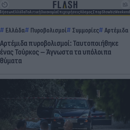
ιδήσεων
Ελλάδα
Πολιτική
Οικονομία
Επιχειρήσεις
Κόσμος
Σπορ
Showbiz
Weekend
Ελλάδα
Πυροβολισμοί
Συμμορίες
Αρτέμιδα
Αρτέμιδα πυροβολισμοί: Ταυτοποιήθηκε
ένας Τούρκος – Άγνωστα τα υπόλοιπα
θύματα