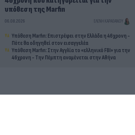
46χρονη που κατηγορείται για την
υπόθεση της Marfin
06.08.2026
ΕΛΈΝΗ ΚΑΡΑΘΆΝΟΥ
Υπόθεση Marfin: Επιστρέφει στην Ελλάδα η 46χρονη -
Πότε θα οδηγηθεί στον εισαγγελέα
Υπόθεση Marfin: Στην Αγγλία το «ελληνικό FBI» για την
46χρονη - Την Πέμπτη αναμένεται στην Αθήνα