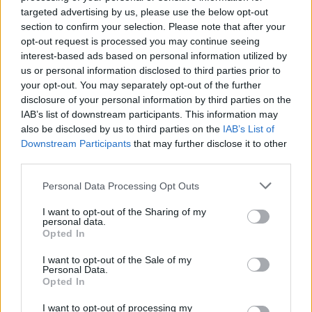
targeted advertising by us, please use the below opt-out
section to confirm your selection. Please note that after your
opt-out request is processed you may continue seeing
interest-based ads based on personal information utilized by
us or personal information disclosed to third parties prior to
Ένα ακόμη σενάριο που εξετάζεται είναι κάποιοι να
your opt-out. You may separately opt-out of the further
τους έστησαν ενέδρα και να τους εκτέλεσαν πριν
disclosure of your personal information by third parties on the
IAB’s list of downstream participants. This information may
καν προλάβουν να αντιδράσουν.
also be disclosed by us to third parties on the
IAB’s List of
Downstream Participants
that may further disclose it to other
«Ακούσαμε πολλούς πυροβολισμούς μαζί και μετά
third parties.
σταδιακά έναν έναν». «Άκουσα τους
Please note that this website/app uses one or more Google
Personal Data Processing Opt Outs
πυροβολισμούς και είδα μια μεγάλου κυβισμού
services and may gather and store information including but
not limited to your visit or usage behaviour. You may click to
I want to opt-out of the Sharing of my
μηχανή με ένα σκούρο αυτοκίνητο να τρέχουν
personal data.
grant or deny consent to Google and its third-party tags to
στην οδό Αρίωνος» κατέθεσε άλλος μάρτυρας.
Opted In
use your data for below specified purposes in below Google
consent section.
I want to opt-out of the Sale of my
Personal Data.
Σύμφωνα με τους έμπειρους αστυνομικούς οι
Opted In
πυροβολισμοί αυτοί πιθανολογούν πως είναι οι
I want to opt-out of processing my