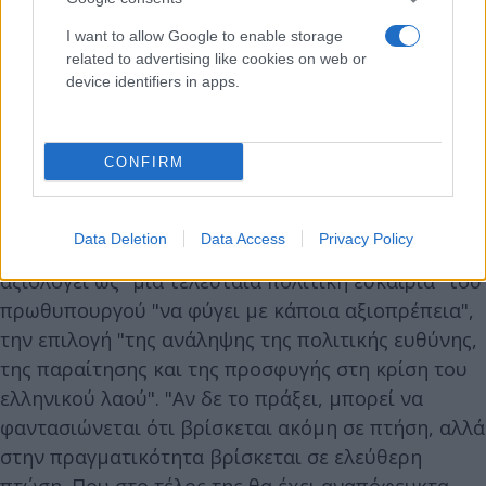
I want to allow Google to enable storage
related to advertising like cookies on web or
device identifiers in apps.
CONFIRM
Data Deletion
Data Access
Privacy Policy
Σε αυτό το πλαίσιο, ο πρόεδρος του ΣΥΡΙΖΑ-ΠΣ
αξιολογεί ως "μια τελευταία πολιτική ευκαιρία" του
πρωθυπουργού "να φύγει με κάποια αξιοπρέπεια",
την επιλογή "της ανάληψης της πολιτικής ευθύνης,
της παραίτησης και της προσφυγής στη κρίση του
ελληνικού λαού". "Αν δε το πράξει, μπορεί να
φαντασιώνεται ότι βρίσκεται ακόμη σε πτήση, αλλά
στην πραγματικότητα βρίσκεται σε ελεύθερη