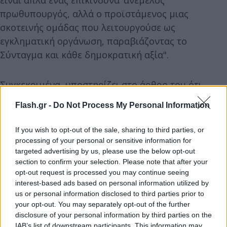
είναι απλά ένας επικίνδυνα ‘ανέμελος'
πρωθυπουργός, αλλά ο προϊστάμενος μιας
σκοτεινής ομάδας που λειτουργούσε ως
εγκληματική οργάνωση, παραβιάζοντας το
Σύνταγμα και κάθε δημοκρατική αξία".
Συγκεκριμένα, υποστηρίζει στο άρθρο του ότι
"προφανώς, ο δημοσιογράφος Θανάσης Κουκάκης
Flash.gr -
Do Not Process My Personal Information
δεν τέθηκε υπό παρακολούθηση για λόγους
εθνικού κινδύνου", αλλά για την έρευνά του
If you wish to opt-out of the sale, sharing to third parties, or
σχετικά με την τροποποίηση από την κυβέρνηση
processing of your personal or sensitive information for
του ποινικού κώδικα "προκειμένου να δοθεί ασυλία
targeted advertising by us, please use the below opt-out
section to confirm your selection. Please note that after your
στα υψηλόβαθμα στελέχη τραπεζών", ενώ για την
opt-out request is processed you may continue seeing
παρακολούθηση του Νίκου Ανδρουλάκη μιλάει για
interest-based ads based on personal information utilized by
"πρόθεση" των πολιτικών του αντιπάλων "να τον
us or personal information disclosed to third parties prior to
your opt-out. You may separately opt-out of the further
θέσουν υπό ‘επιτήρηση' και εάν προέκυπτε η
disclosure of your personal information by third parties on the
δυνατότητα υπό διαρκή πολιτικό εκβιασμό".
IAB’s list of downstream participants. This information may