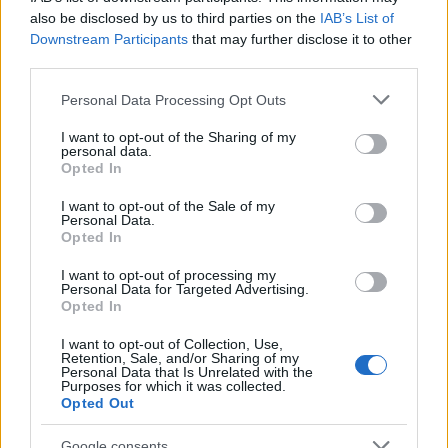
also be disclosed by us to third parties on the
IAB’s List of
Downstream Participants
that may further disclose it to other
third parties.
Please note that this website/app uses one or more Google
Personal Data Processing Opt Outs
services and may gather and store information including but
not limited to your visit or usage behaviour. You may click to
I want to opt-out of the Sharing of my
personal data.
grant or deny consent to Google and its third-party tags to
Opted In
use your data for below specified purposes in below Google
consent section.
I want to opt-out of the Sale of my
Personal Data.
Opted In
I want to opt-out of processing my
Personal Data for Targeted Advertising.
Opted In
I want to opt-out of Collection, Use,
Retention, Sale, and/or Sharing of my
Personal Data that Is Unrelated with the
Purposes for which it was collected.
Opted Out
Google consents