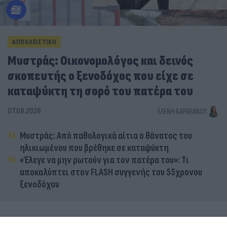
ΑΠΟΚΛΕΙΣΤΙΚΟ
Μυστράς: Οικονομολόγος και δεινός
σκοπευτής ο ξενοδόχος που είχε σε
καταψύκτη τη σορό του πατέρα του
07.08.2026
ΕΛΈΝΗ ΚΑΡΑΘΆΝΟΥ
Μυστράς: Από παθολογικά αίτια ο θάνατος του
ηλικιωμένου που βρέθηκε σε καταψύκτη
«Έλεγε να μην ρωτούν για τον πατέρα του»: Τι
αποκαλύπτει στον FLASH συγγενής του 55χρονου
ξενοδόχου