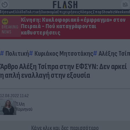
ιδήσεων
Ελλάδα
Πολιτική
Οικονομία
Επιχειρήσεις
Κόσμος
Σπορ
Showbiz
Weekend
Κίνηση: Κυκλοφοριακό «έμφραγμα» στον
Πειραιά - Πού καταγράφονται
BREAKING
καθυστερήσεις
NEWS
Πολιτική
Κυριάκος Μητσοτάκης
Αλέξης Τσί
Άρθρο Αλέξη Τσίπρα στην ΕΦΣΥΝ: Δεν αρκεί
η απλή εναλλαγή στην εξουσία
12.08.2022 11:42
Έλλη
Κομνηνού
Κάνε κλικ και δες περισσότερο