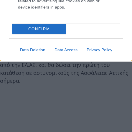
related to advertising like cookies on web or
device identifiers in apps.
CONFIRM
Data Deletion
Data Access
Privacy Policy
Ο δράστης της δολοφονικής επίθεσης κρατείται
από την ΕΛ.ΑΣ. και θα δώσει την πρώτη του
κατάθεση σε αστυνομικούς της Ασφάλειας Αττικής
σήμερα.