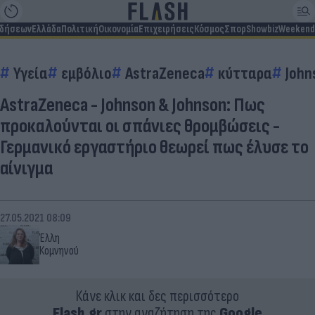
ιδήσεων
Ελλάδα
Πολιτική
Οικονομία
Επιχειρήσεις
Κόσμος
Σπορ
Showbiz
Weekend
Υγεία
εμβόλιο
AstraZeneca
κύτταρα
John
AstraZeneca - Johnson & Johnson: Πως
προκαλούνται οι σπάνιες θρομβώσεις -
Γερμανικό εργαστήριο θεωρεί πως έλυσε το
αίνιγμα
27.05.2021 08:09
Έλλη
Κομνηνού
Κάνε κλικ και δες περισσότερο
Flash.gr
στην αναζήτηση της
Google