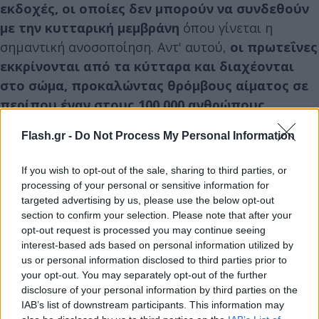
εκδοχές, οι οποίες δεν μπορούν να συνδεθούν
με την κυτταρική μεμβράνη
όπου γίνεται η
σημαντική ανοσοποίηση. Αντ' αυτού,
οι πρωτεΐνες
εκκρίνονται από τα κύτταρα και διαχέονται
στο σώμα, προκαλώντας θρόμβους αίματος σε
περίπου έναν στους 100.000 ανθρώπους,
σύμφωνα με τη θεωρία του Marschalek.
Flash.gr -
Do Not Process My Personal Information
Ο καθηγητής πιστεύει ότι το πρόβλημα με
τα
If you wish to opt-out of the sale, sharing to third parties, or
εμβόλια αυτά μπορεί να λυθεί, εφόσον οι
processing of your personal or sensitive information for
targeted advertising by us, please use the below opt-out
προγραμματιστές καταφέρουν να
section to confirm your selection. Please note that after your
τροποποιήσουν την αλληλουχία της ακίδας
opt-out request is processed you may continue seeing
της πρωτεΐνης για να αποτρέψουν τη διάσπασή
interest-based ads based on personal information utilized by
της.
us or personal information disclosed to third parties prior to
your opt-out. You may separately opt-out of the further
disclosure of your personal information by third parties on the
IAB’s list of downstream participants. This information may