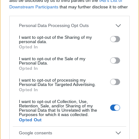
also be disclosed by us to third parties on the
IAB’s List of
Downstream Participants
that may further disclose it to other
Τι συμβαίνει
third parties.
Please note that this website/app uses one or more Google
Personal Data Processing Opt Outs
Ο μηχανισμός μετάδοσης σημαίνει ότι
τα εμβόλια
services and may gather and store information including but
not limited to your visit or usage behaviour. You may click to
I want to opt-out of the Sharing of my
στέλνουν την πρωτεΐνη-ακίδα στον πυρήνα του
personal data.
grant or deny consent to Google and its third-party tags to
Opted In
κυττάρου και όχι στο κυττατικό υγρό
use your data for below specified purposes in below Google
(κυτοσόλη) που βρίσκεται μέσα στο κύτταρο
consent section.
I want to opt-out of the Sale of my
Personal Data.
όπου ο ιός παράγει κανονικά πρωτεΐνες,
Opted In
ανέφερε ο Μάρσαλεκ, όπως προκύπτει από
I want to opt-out of processing my
προδημοσίευση της έκθεσης που περιγράφουν οι
Personal Data for Targeted Advertising.
FT.
Opted In
I want to opt-out of Collection, Use,
Retention, Sale, and/or Sharing of my
Μόλις βρεθούν μέσα στον πυρήνα του κυττάρου,
Personal Data that Is Unrelated with the
Purposes for which it was collected.
τμήματα της πρωτεΐνης-ακίδας σπάνε σε
Opted Out
κομμάτια, δημιουργώντας παραλλάξεις, που
δεν μπορούν να προσδεθούν στην κυτταρική
Google consents