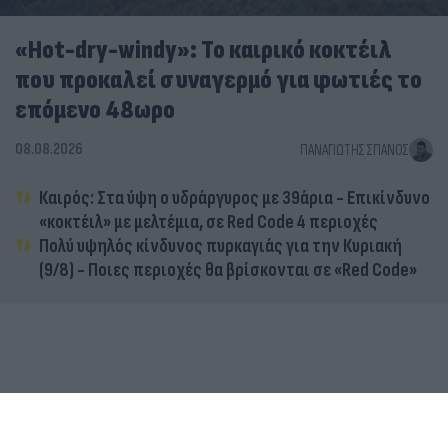
«Hot-dry-windy»: Το καιρικό κοκτέιλ
που προκαλεί συναγερμό για φωτιές το
επόμενο 48ωρο
08.08.2026
ΠΑΝΑΓΙΏΤΗΣ ΣΠΑΝΌΣ
Καιρός: Στα ύψη ο υδράργυρος με 39άρια - Επικίνδυνο
«κοκτέιλ» με μελτέμια, σε Red Code 4 περιοχές
Πολύ υψηλός κίνδυνος πυρκαγιάς για την Κυριακή
(9/8) - Ποιες περιοχές θα βρίσκονται σε «Red Code»