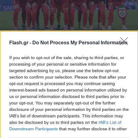
Η Αυστραλία θα χορηγήσει βίζες σε πέντε μέλη
της εθνικής ομάδας γυναικών του Ιράν
Flash.gr -
Do Not Process My Personal Information
Μετά την απόφαση τους να μην τραγουδήσουν τον εθνικό του
If you wish to opt-out of the sale, sharing to third parties, or
ύμνο, κινδυνεύουν με εκτέλεση αν επιστρέψουν στη χώρα τους.
processing of your personal or sensitive information for
Συντακτική
targeted advertising by us, please use the below opt-out
09.03.2026 23:29
Ομάδα
section to confirm your selection. Please note that after your
Flash.gr
opt-out request is processed you may continue seeing
interest-based ads based on personal information utilized by
us or personal information disclosed to third parties prior to
your opt-out. You may separately opt-out of the further
disclosure of your personal information by third parties on the
IAB’s list of downstream participants. This information may
also be disclosed by us to third parties on the
IAB’s List of
Downstream Participants
that may further disclose it to other
third parties.