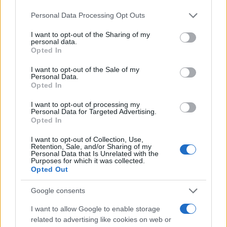
Please note that this website/app uses one or more Google
Personal Data Processing Opt Outs
services and may gather and store information including but
not limited to your visit or usage behaviour. You may click to
I want to opt-out of the Sharing of my
personal data.
Δυο υπουργεία «ακτινογραφούν» όλους τους
grant or deny consent to Google and its third-party tags to
Opted In
use your data for below specified purposes in below Google
Ιρανούς
consent section.
I want to opt-out of the Sale of my
Personal Data.
04.03.2026 07:00
ΑΝΙΧΝΕΥΤΗΣ
Opted In
I want to opt-out of processing my
Personal Data for Targeted Advertising.
Opted In
I want to opt-out of Collection, Use,
Retention, Sale, and/or Sharing of my
Personal Data that Is Unrelated with the
Purposes for which it was collected.
Opted Out
Google consents
I want to allow Google to enable storage
related to advertising like cookies on web or
Πλεύρης: Θα χειριστούμε με αυστηρότητα