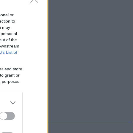
sonal or
ection to
ou may
 personal
out of the
 downstream
B’s List of
er and store
to grant or
ed purposes