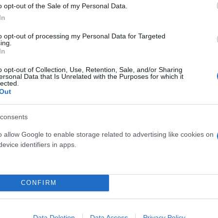
o opt-out of the Sale of my Personal Data.
In
to opt-out of processing my Personal Data for Targeted
ing.
τον θεό» - Η κυρία Μέσι
Και οι μαϊμούδες έχουν κατ
In
 στο Instagram, την
επιστήμονες ρίχνουν φως
ι η σύντροφος του
"φιλίες" μεταξύ διαφορε
o opt-out of Collection, Use, Retention, Sale, and/or Sharing
ersonal Data that Is Unrelated with the Purposes for which it
hoto)
lected.
Out
consents
o allow Google to enable storage related to advertising like cookies on
evice identifiers in apps.
CONFIRM
τίνια: 3,5 φορές
Data Deletion
Data Access
Privacy Policy