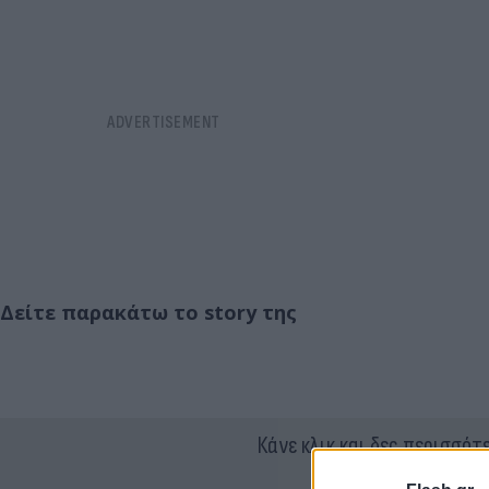
Δείτε παρακάτω το story της
Κάνε κλικ και δες περισσότ