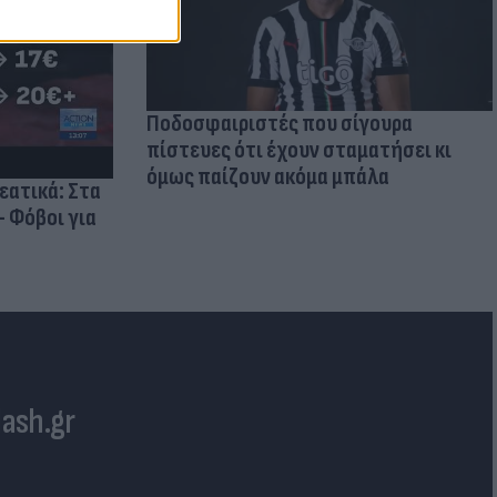
Ποδοσφαιριστές που σίγουρα
πίστευες ότι έχουν σταματήσει κι
όμως παίζουν ακόμα μπάλα
ρεατικά: Στα
- Φόβοι για
lash.gr