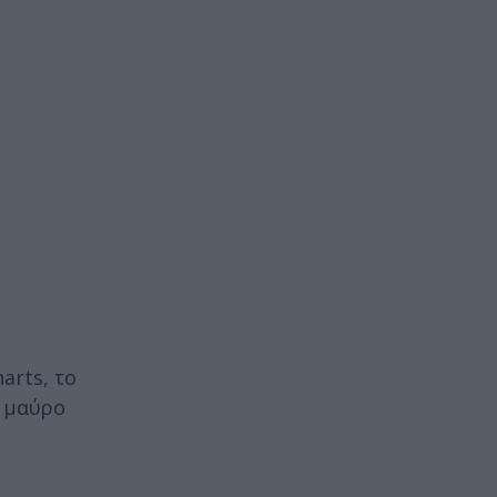
arts, το
ε μαύρο