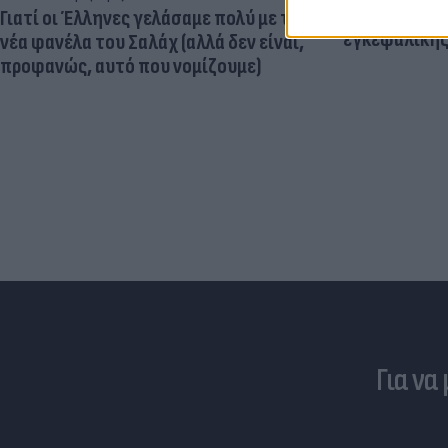
μεγαλύτερος
Γιατί οι Έλληνες γελάσαμε πολύ με τη
εγκεφαλική
νέα φανέλα του Σαλάχ (αλλά δεν είναι,
προφανώς, αυτό που νομίζουμε)
Για να