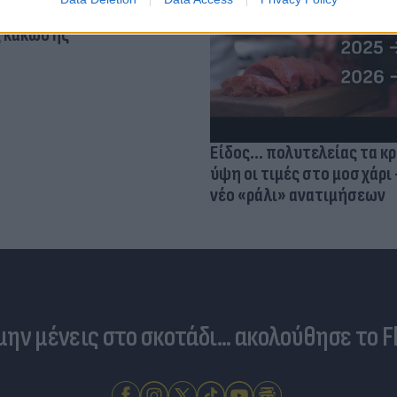
 ο κίνδυνος σοβαρής
ς κάκωσης
Είδος... πολυτελείας τα κ
ύψη οι τιμές στο μοσχάρι 
νέο «ράλι» ανατιμήσεων
 μην μένεις στο σκοτάδι... ακολούθησε το F