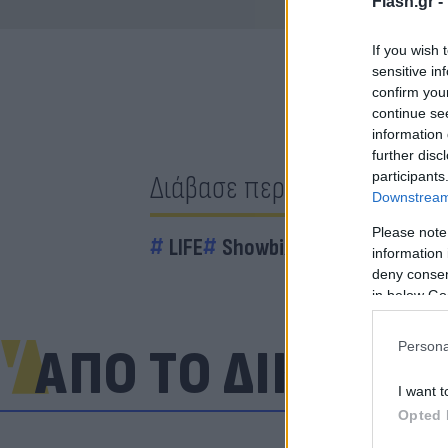
Flash.gr -
If you wish 
sensitive in
confirm you
continue se
information 
further disc
participants
Διάβασε περισσότερα
Downstream 
Please note
LIFE
Showbiz
information 
deny consent
in below Go
Persona
ΑΠΟ ΤΟ ΔΙΚΤΥΟ
I want t
Opted 