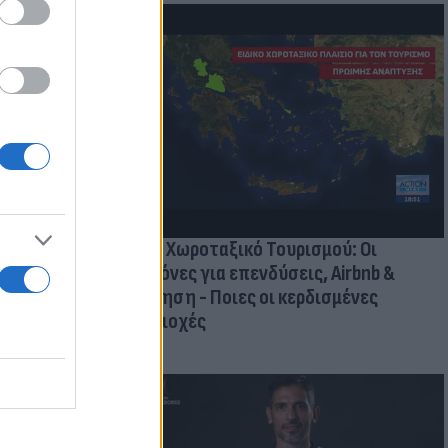
οικίδια! Οι
 στις
τικών ειδών
Νέο Χωροταξικό Τουρισμού: Οι
κανόνες για επενδύσεις, Airbnb &
δόμηση - Ποιες οι κερδισμένες
περιοχές