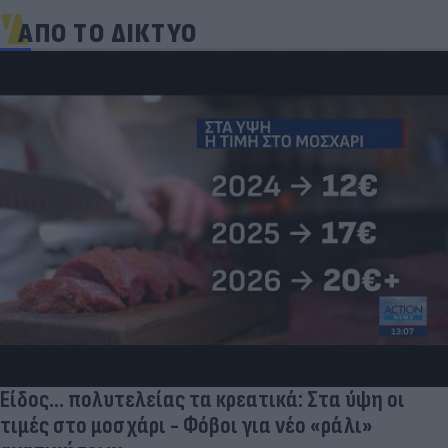
ΑΠΟ ΤΟ ΔΙΚΤΥΟ
Είδος... πολυτελείας τα κρεατικά: Στα ύψη οι
τιμές στο μοσχάρι - Φόβοι για νέο «ράλι»