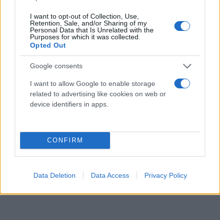
Κάνε κλικ και δες περισσότερο
I want to opt-out of Collection, Use,
Retention, Sale, and/or Sharing of my
Flash.gr
στην αναζήτηση της
Google
Personal Data that Is Unrelated with the
Purposes for which it was collected.
Opted Out
Google consents
I want to allow Google to enable storage
related to advertising like cookies on web or
device identifiers in apps.
Διάβασε περισσότερα
CONFIRM
Ελλάδα
ΕΚΑΒ
Data Deletion
Data Access
Privacy Policy