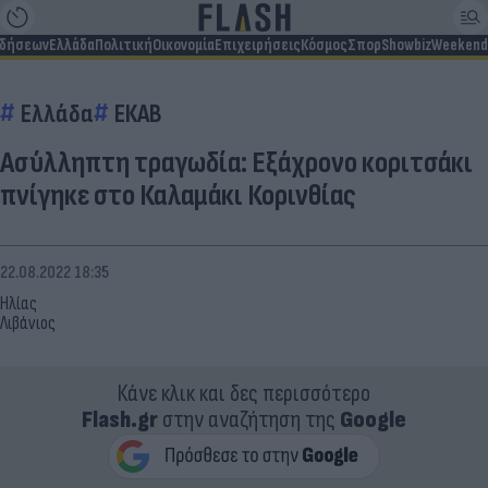
ιδήσεων
Ελλάδα
Πολιτική
Οικονομία
Επιχειρήσεις
Κόσμος
Σπορ
Showbiz
Weekend
Ελλάδα
ΕΚΑΒ
Ασύλληπτη τραγωδία: Εξάχρονο κοριτσάκι
πνίγηκε στο Καλαμάκι Κορινθίας
22.08.2022 18:35
Ηλίας
Λιβάνιος
Κάνε κλικ και δες περισσότερο
Flash.gr
στην αναζήτηση της
Google