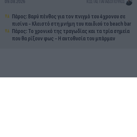
09.08.2026
ΚΏΣΤΑΣ ΠΑΠΑΔΌΠΟΥΛΟΣ
Πάρος: Βαρύ πένθος για τον πνιγμό του 4χρονου σε
πισίνα - Κλειστό στη μνήμη του παιδιού το beach bar
Πάρος: Το χρονικό της τραγωδίας και τα τρία σημεία
που θα ρίξουν φως - Η αυτοθυσία του μπάρμαν