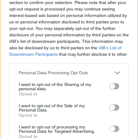
section to confirm your selection. Please note that after your
opt-out request is processed you may continue seeing
interest-based ads based on personal information utilized by
us or personal information disclosed to third parties prior to
your opt-out. You may separately opt-out of the further
disclosure of your personal information by third parties on the
IAB’s list of downstream participants. This information may
also be disclosed by us to third parties on the
IAB’s List of
Downstream Participants
that may further disclose it to other
third parties.
Please note that this website/app uses one or more Google
Personal Data Processing Opt Outs
services and may gather and store information including but
not limited to your visit or usage behaviour. You may click to
I want to opt-out of the Sharing of my
personal data.
grant or deny consent to Google and its third-party tags to
Στη συνέχεια, μετέφεραν το παιδί στο Νοσοκομείο
Opted In
use your data for below specified purposes in below Google
Κορίνθου, όπου οι γιατροί διαπίστωσαν το θάνατό
consent section.
I want to opt-out of the Sale of my
της. Αυτή τη στιγμή, οι γονείς της εξάχρονης
Personal Data.
Opted In
δίνουν καταθέσεις στο λιμεναρχείο Iσθμίας, το
οποίο έχει αναλάβει την προανάκριση.
I want to opt-out of processing my
Personal Data for Targeted Advertising.
Opted In