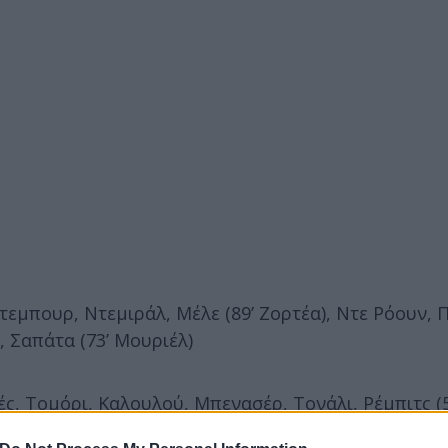
άτεμπουρ, Ντεμιράλ, Μέλε (89’ Ζορτέα), Ντε Ρόουν, Π
, Σαπάτα (73’ Μουριέλ)
ς, Τομόρι, Καλουλού, Μπενασέρ, Τονάλι, Ρέμπιτς (5
σίας.