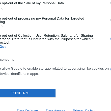
o opt-out of the Sale of my Personal Data.
In
to opt-out of processing my Personal Data for Targeted
ing.
In
o opt-out of Collection, Use, Retention, Sale, and/or Sharing
ersonal Data that Is Unrelated with the Purposes for which it
lected.
Out
consents
o allow Google to enable storage related to advertising like cookies on
evice identifiers in apps.
CONFIRM
Data Deletion
Data Access
Privacy Policy