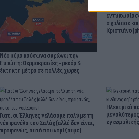
«Μια θεά για 
εντυπωσίασε
σχολίασε κα
Κριστιάνο (p
Νέο κύμα καύσωνα σαρώνει την
Ευρώπη: Θερμοκρασίες - ρεκόρ &
έκτακτα μέτρα σε πολλές χώρες
Ηλεκτρικά πα
μεγαλύτερος
Γιατί οι Έλληνες γελάσαμε πολύ με τη
εγκεφαλική
νέα φανέλα του Σαλάχ (αλλά δεν είναι,
προφανώς, αυτό που νομίζουμε)