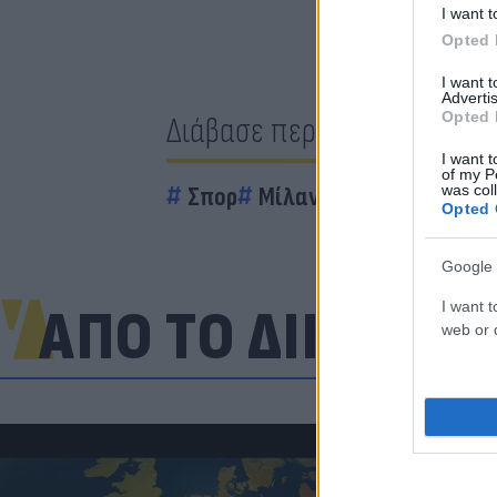
I want t
Opted 
I want 
Advertis
Opted 
Διάβασε περισσότερα
I want t
of my P
was col
Σπορ
Μίλαν
Αταλάντα
Opted 
Google 
I want t
ΑΠΟ ΤΟ ΔΙΚΤΥΟ
web or d