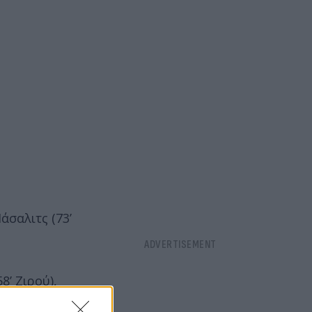
άσαλιτς (73’
8’ Ζιρού),