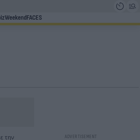
iz
Weekend
FACES
ε την