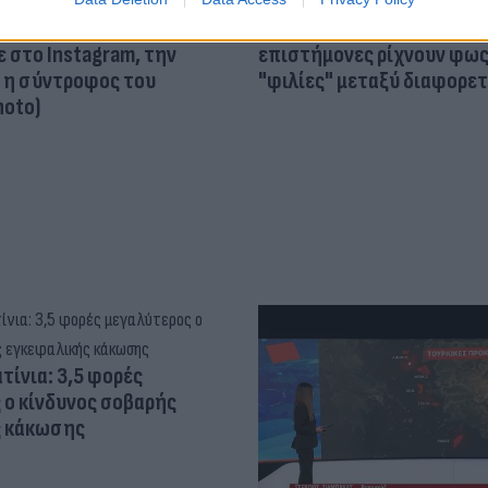
τον θεό» - Η κυρία Μέσι
Και οι μαϊμούδες έχουν κατ
 στο Instagram, την
επιστήμονες ρίχνουν φως
ι η σύντροφος του
"φιλίες" μεταξύ διαφορε
hoto)
τίνια: 3,5 φορές
 ο κίνδυνος σοβαρής
ς κάκωσης