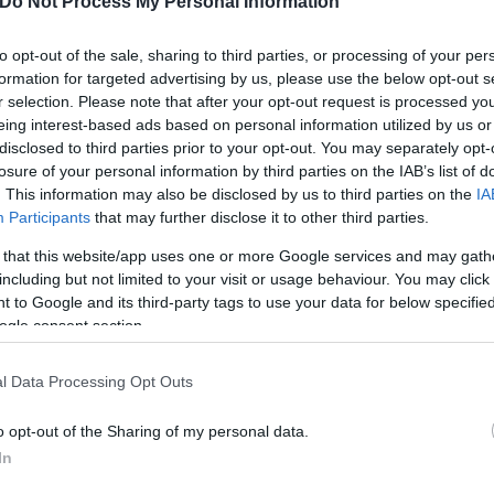
Do Not Process My Personal Information
οιράστηκαν από ένα βαθμό (1-1). Το σκορ για τους
to opt-out of the sale, sharing to third parties, or processing of your per
υς φιλοξενούμενους να φέρνουν το ματς στα ίσα με
formation for targeted advertising by us, please use the below opt-out s
r selection. Please note that after your opt-out request is processed y
eing interest-based ads based on personal information utilized by us or
disclosed to third parties prior to your opt-out. You may separately opt-
losure of your personal information by third parties on the IAB’s list of
Λυκογιάννης), Καμπιάσο, Μεδέλ, Σκούτεν, Σοριάνο (6
. This information may also be disclosed by us to third parties on the
IA
Participants
that may further disclose it to other third parties.
 that this website/app uses one or more Google services and may gath
), Γκίντερ, Κόπολα, Ταμέζ, Λάζοβιτς, Χόνγκλα (81’ Β
including but not limited to your visit or usage behaviour. You may click 
 to Google and its third-party tags to use your data for below specifi
ogle consent section.
ερο
Flash.gr
στην αναζήτηση της
Google
l Data Processing Opt Outs
o opt-out of the Sharing of my personal data.
In