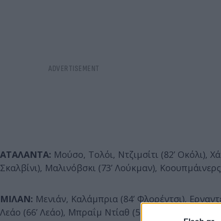
ΑΤΑΛΑΝΤΑ:
Μούσο, Τολόι, Ντζιμσίτι (82’ Οκόλι), Χ
Σκαλβίνι), Μαλινόβσκι (73’ Λούκμαν), Κοουπμάινερς
ΜΙΛΑΝ:
Μενιάν, Καλάμπρια (84’ Φλορέντσι), Ερναντέ
Λεάο (66’ Λεάο), Μπραΐμ Ντίαθ (58’ Ντε Κετελάρ), Με