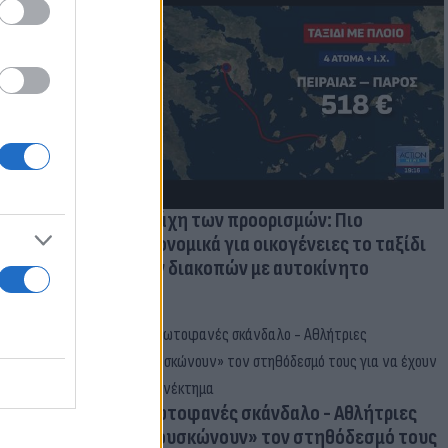
μμονή με το
 πρόβλημα
Η μάχη των προορισμών: Πιο
οικονομικά για οικογένειες το ταξίδι
των διακοπών με αυτοκίνητο
Πρωτοφανές σκάνδαλο - Aθλήτριες
«φουσκώνουν» τον στηθόδεσμό τους