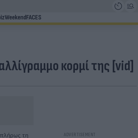
iz
Weekend
FACES
λλίγραμμο κορμί της [vid]
 πλήρως τη