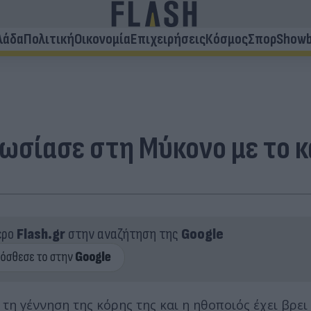
λάδα
Πολιτική
Οικονομία
Επιχειρήσεις
Κόσμος
Σπορ
Showb
σίασε στη Μύκονο με το κα
ερο
Flash.gr
στην αναζήτηση της
Google
τη γέννηση της κόρης της και η ηθοποιός έχει βρει