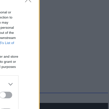
sonal or
ection to
ou may
 personal
out of the
 downstream
B’s List of
er and store
to grant or
ed purposes