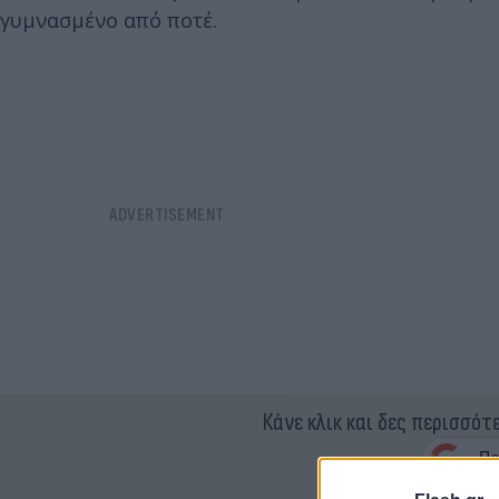
γυμνασμένο από ποτέ.
Κάνε κλικ και δες περισσότ