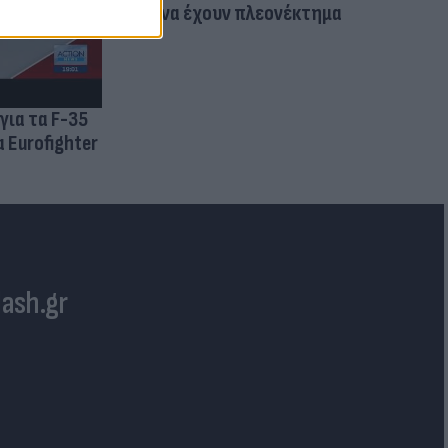
για να έχουν πλεονέκτημα
για τα F-35
 Eurofighter
lash.gr