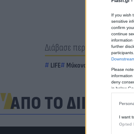
Flash.gr -
If you wish 
sensitive in
confirm you
continue se
information 
Διάβασε περισσότερα
further disc
participants
Downstream 
LIFE
Μύκονος
Showbiz
Please note
information 
deny consent
in below Go
ΑΠΟ ΤΟ ΔΙΚΤΥΟ
Persona
I want t
Opted 