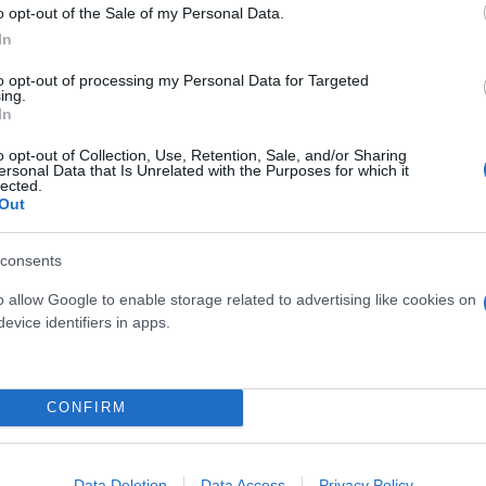
o opt-out of the Sale of my Personal Data.
osition για Κωνσταντέλια
Skin dysmorphia: Όταν η ε
In
τ»
«τέλειο» δέρμα αποτελεί
to opt-out of processing my Personal Data for Targeted
ψυχικής υγείας
ing.
In
o opt-out of Collection, Use, Retention, Sale, and/or Sharing
ersonal Data that Is Unrelated with the Purposes for which it
lected.
Out
consents
o allow Google to enable storage related to advertising like cookies on
evice identifiers in apps.
CONFIRM
ίρνουμε το χαμένο βάρος;
βιολογικού
σμού μας
Data Deletion
Data Access
Privacy Policy