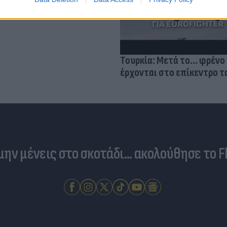
Τουρκία: Μετά το... φρένο 
έρχονται στο επίκεντρο τα
 μην μένεις στο σκοτάδι... ακολούθησε το F