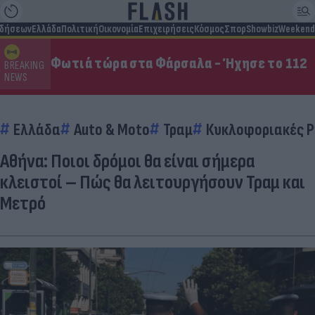
ιδήσεων
Ελλάδα
Πολιτική
Οικονομία
Επιχειρήσεις
Κόσμος
Σπορ
Showbiz
Weekend
Φωτιά τώρα στα Φάρσαλα - Ήχησε το 112
BREAKING
NEWS
Ελλάδα
Auto & Moto
Τραμ
Κυκλοφοριακές Ρ
Αθήνα: Ποιοι δρόμοι θα είναι σήμερα
κλειστοί – Πώς θα λειτουργήσουν Τραμ και
Μετρό