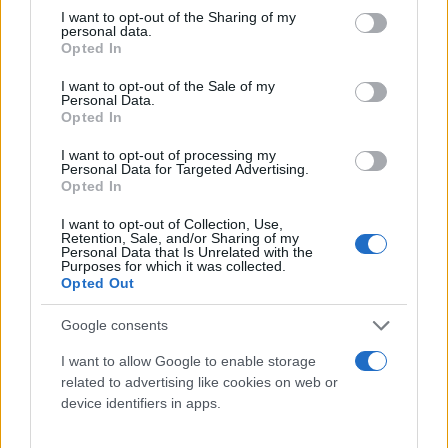
Λ. Βασ. Αμαλίας και της οδού Ζαχάρωφ και
not limited to your visit or usage behaviour. You may click to
I want to opt-out of the Sharing of my
στα δύο (2) ρεύματα κυκλοφορίας και στις
personal data.
grant or deny consent to Google and its third-party tags to
Opted In
καθέτους αυτής μέχρι την πρώτη
use your data for below specified purposes in below Google
παράλληλη οδό.
consent section.
I want to opt-out of the Sale of my
Personal Data.
Λ. Βασ. Κων/νου:
Opted In
σε όλο το μήκος της, ρεύμα κυκλοφορίας
I want to opt-out of processing my
προς την οδό Αρδηττού και στις καθέτους
Personal Data for Targeted Advertising.
Opted In
αυτής μέχρι την πρώτη παράλληλη οδό, και
I want to opt-out of Collection, Use,
στο τμήμα αυτής μεταξύ της οδού Σπ.
Retention, Sale, and/or Sharing of my
Μερκούρη και Λ. Βασ. Σοφίας, ρεύμα
Personal Data that Is Unrelated with the
Purposes for which it was collected.
κυκλοφορίας προς Λ. Κηφισίας και στις
Opted Out
καθέτους αυτής μέχρι την πρώτη
παράλληλη οδό.
Google consents
Ηρ. Αττικού, σε όλο το μήκος της και στις
I want to allow Google to enable storage
καθέτους αυτής μέχρι την πρώτη
related to advertising like cookies on web or
device identifiers in apps.
παράλληλη οδό.
Βασ. Γεωργίου Β΄, σε όλο το μήκος της και