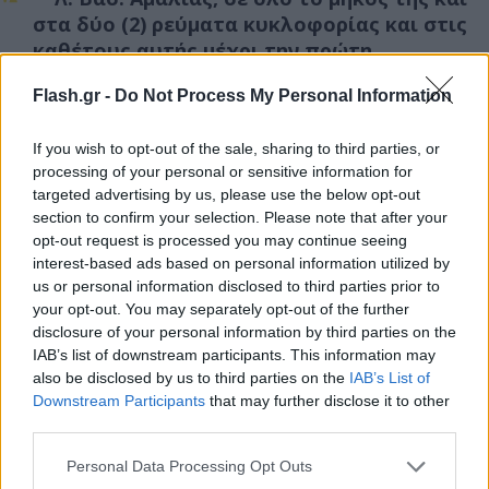
στα δύο (2) ρεύματα κυκλοφορίας και στις
καθέτους αυτής μέχρι την πρώτη
παράλληλη οδό.
Flash.gr -
Do Not Process My Personal Information
Λ. Συγγρού, στο τμήμα της μεταξύ της
οδού Αθ. Διάκου και της Λ. Βασ. Αμαλίας,
If you wish to opt-out of the sale, sharing to third parties, or
στο ρεύμα κυκλοφορίας προς Πλ.
processing of your personal or sensitive information for
Συντάγματος.
targeted advertising by us, please use the below opt-out
section to confirm your selection. Please note that after your
Λ. Βασ. Όλγας, σε όλο το μήκος της και
opt-out request is processed you may continue seeing
στις καθέτους αυτής μέχρι την πρώτη
interest-based ads based on personal information utilized by
παράλληλη οδό.
us or personal information disclosed to third parties prior to
your opt-out. You may separately opt-out of the further
Αθ. Διάκου, σε όλο το μήκος της στο
disclosure of your personal information by third parties on the
ρεύμα κυκλοφορίας προς τη Λ. Συγγρού.
IAB’s list of downstream participants. This information may
also be disclosed by us to third parties on the
Σταδιακήδιακοπή της κυκλοφορίας των
IAB’s List of
Downstream Participants
that may further disclose it to other
οχημάτων, από τις 08.30 έως τις 13.00, ως
third parties.
εξής:
Please note that this website/app uses one or more Google
Personal Data Processing Opt Outs
Λ. Βασ. Σοφίας, στο τμήμα της μεταξύ της
services and may gather and store information including but