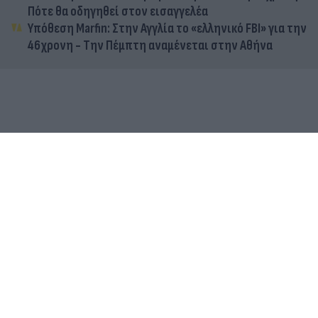
Πότε θα οδηγηθεί στον εισαγγελέα
Υπόθεση Marfin: Στην Αγγλία το «ελληνικό FBI» για την
46χρονη - Την Πέμπτη αναμένεται στην Αθήνα