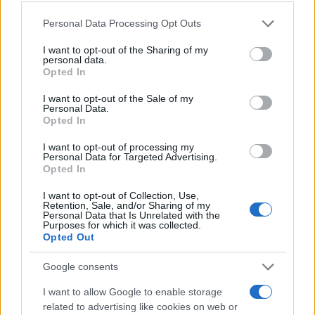
Γεννημένος στις 10 Ιανουαρίου 1990 στην
Please note that this website/app uses one or more Google
Personal Data Processing Opt Outs
Ουμπερλάντια, της Μίνας Ζεράις, ο Renan Zanatta
services and may gather and store information including but
Buiatti, όπως είναι το πλήρες όνομα του αθλητή,
not limited to your visit or usage behaviour. You may click to
I want to opt-out of the Sharing of my
personal data.
ξεκίνησε την καριέρα του τo 2009 στη São
grant or deny consent to Google and its third-party tags to
Opted In
use your data for below specified purposes in below Google
Bernardo. Εκεί έμεινε έως το 2013 και μετέπειτα
consent section.
I want to opt-out of the Sale of my
υπερασπίστηκε τα χρώματα μερικών από τις
Personal Data.
μεγαλύτερες ομάδες στη Βραζιλία όπως η SESI-SP,
Opted In
SESI-RJ (φιναλίστ σε Πρωτάθλημα και Κύπελλο
I want to opt-out of processing my
Personal Data for Targeted Advertising.
Βραζιλία) Vôlei Renata/Campinas, Farma
Opted In
Conde/Vôlei São José dos Campos και η Sada
Cruzeiro Vôlei με την οποία σάρωσε τους τίτλους:
I want to opt-out of Collection, Use,
Retention, Sale, and/or Sharing of my
Πρωτάθλημα, Super Cup Βραζιλίας, Παγκόσμιο
Personal Data that Is Unrelated with the
Purposes for which it was collected.
Πρωτάθλημα Συλλόγων FIVB 2016 και Πρωτάθλημα
Opted Out
Συλλόγων Νότιας Αμερικής. Την τελευταία σεζόν
Google consents
αγωνίστηκε στην γαλλική Tourcoing με την οποία
κατέλαβε την 4η θέση στην LNV Ligue.
I want to allow Google to enable storage
related to advertising like cookies on web or