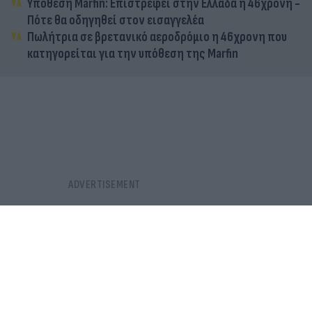
Υπόθεση Marfin: Επιστρέφει στην Ελλάδα η 46χρονη -
Πότε θα οδηγηθεί στον εισαγγελέα
Πωλήτρια σε βρετανικό αεροδρόμιο η 46χρονη που
κατηγορείται για την υπόθεση της Marfin